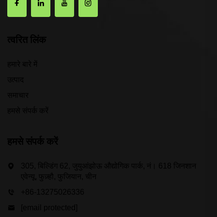
त्वरित लिंक
हमारे बारे में
उत्पाद
समाचार
हमसे संपर्क करें
हमसे संपर्क करें
305, बिल्डिंग 62, जुयुआंझोऊ औद्योगिक पार्क, नं। 618 जिनशान
एवेन्यू, फुज़्हौ, फुजियान, चीन
+86-13275026336
[email protected]