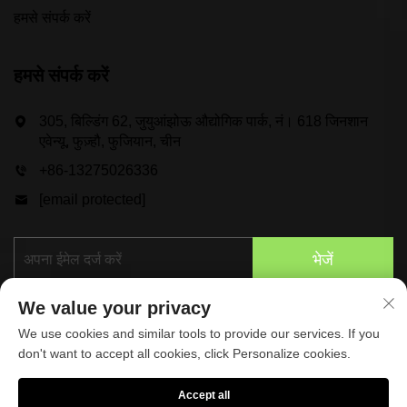
हमसे संपर्क करें
हमसे संपर्क करें
305, बिल्डिंग 62, जुयुआंझोऊ औद्योगिक पार्क, नं। 618 जिनशान
एवेन्यू, फुज़्हौ, फुजियान, चीन
+86-13275026336
[email protected]
भेजें
We value your privacy
We use cookies and similar tools to provide our services. If you
don't want to accept all cookies, click Personalize cookies.
Accept all
कॉपीराइट © 2025 टैस्पो स्पोर्ट्स मैन्युफैक्चरिंग कंपनी लिमिटेड द्वारा