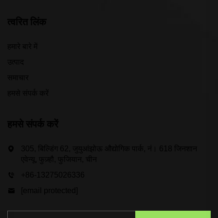
त्वरित लिंक
हमारे बारे में
उत्पाद
समाचार
हमसे संपर्क करें
हमसे संपर्क करें
305, बिल्डिंग 62, जुयुआंझोऊ औद्योगिक पार्क, नं। 618 जिनशान
एवेन्यू, फुज़्हौ, फुजियान, चीन
+86-13275026336
[email protected]