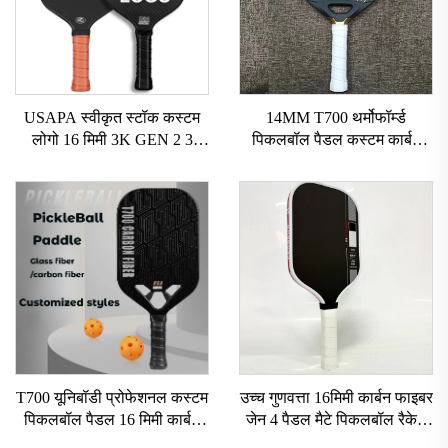
USAPA स्वीकृत स्टॉक कस्टम
14MM T700 थर्मोफॉर्म्ड
लोगो 16 मिमी 3K GEN 2 3
पिकलबॉल पैडल कस्टम कार्बन
पिकलबॉल पैडल कार्बन सरफेस
फाइबर पिकलबॉल पैडल ग्रेट ग्रिट
T700 रॉ कार्बन फाइबर पिकलबॉल
के साथ USAPA अनुमोदित
पैडल 2024
पिकलबॉल रैकेट
T700 यूनिबॉडी प्रोफेशनल कस्टम
उच्च गुणवत्ता 16मिमी कार्बन फाइबर
पिकलबॉल पैडल 16 मिमी कार्बन
जेन 4 पैडल मैटे पिकलबॉल रैकेट
फाइबर थर्मोफॉर्म्ड एजलेस हनीकॉम्ब
के लिए टिकाऊ फैक्ट्री डायरेक्ट