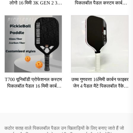
लोगो 16 मिमी 3K GEN 2 3
पिकलबॉल पैडल कस्टम कार्बन
पिकलबॉल पैडल कार्बन सरफेस
फाइबर पिकलबॉल पैडल ग्रेट ग्रिट
T700 रॉ कार्बन फाइबर पिकलबॉल
के साथ USAPA अनुमोदित
पैडल 2024
पिकलबॉल रैकेट
T700 यूनिबॉडी प्रोफेशनल कस्टम
उच्च गुणवत्ता 16मिमी कार्बन फाइबर
पिकलबॉल पैडल 16 मिमी कार्बन
जेन 4 पैडल मैटे पिकलबॉल रैकेट
फाइबर थर्मोफॉर्म्ड एजलेस हनीकॉम्ब
के लिए टिकाऊ फैक्ट्री डायरेक्ट
एडल्ट्स मनोरंजन के लिए
सप्लाई के साथ पिकलबॉल पैडल
कठोर सतह वाले पिकलबॉल पैडल उन खिलाड़ियों के लिए बनाए जाते हैं जो