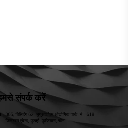
हमसे संपर्क करें
305, बिल्डिंग 62, जुयुआंझोऊ औद्योगिक पार्क, नं। 618
जिनशान एवेन्यू, फुज़्हौ, फुजियान, चीन