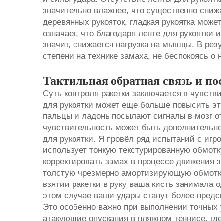
значительно влажнее, что существенно снижа
деревянных рукояток, гладкая рукоятка може
означает, что благодаря ленте для рукоятки 
значит, снижается нагрузка на мышцы. В рез
степени на технике замаха, не беспокоясь о 
Тактильная обратная связь и по
Суть контроля ракетки заключается в чувств
для рукоятки может еще больше повысить эт
пальцы и ладонь посылают сигналы в мозг о
чувствительность может быть дополнительно
для рукоятки. Я провёл ряд испытаний с игро
использует тонкую текстурированную обмотку
корректировать замах в процессе движения з
толстую чрезмерно амортизирующую обмотку
взятии ракетки в руку ваша кисть занимала 
этом случае ваши удары станут более пред
Это особенно важно при выполнении точных у
атакующие опускания в пляжном теннисе, гд