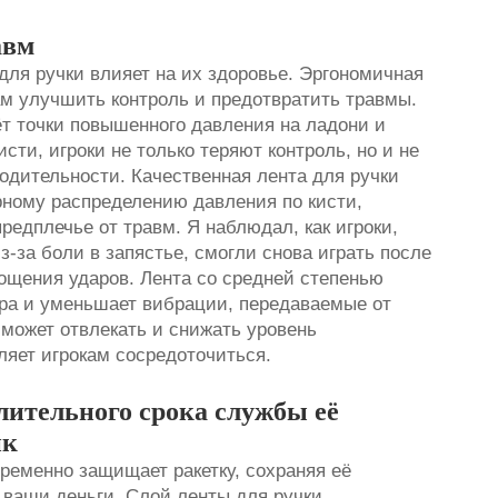
авм
 для ручки влияет на их здоровье. Эргономичная
ам улучшить контроль и предотвратить травмы.
т точки повышенного давления на ладони и
сти, игроки не только теряют контроль, но и не
одительности. Качественная лента для ручки
рному распределению давления по кисти,
едплечье от травм. Я наблюдал, как игроки,
-за боли в запястье, смогли снова играть после
лощения ударов. Лента со средней степенью
ра и уменьшает вибрации, передаваемые от
может отвлекать и снижать уровень
ляет игрокам сосредоточиться.
лительного срока службы её
ик
ременно защищает ракетку, сохраняя её
 ваши деньги. Слой ленты для ручки