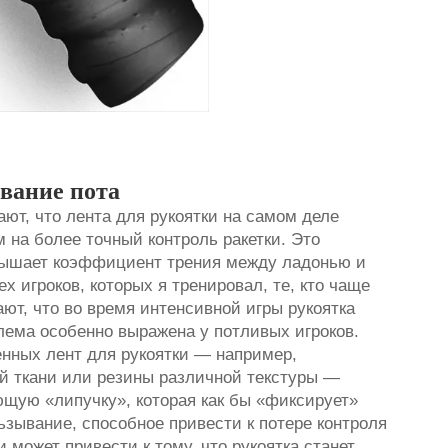
вание пота
ают, что лента для рукоятки на самом деле
на более точный контроль ракетки. Это
овышает коэффициент трения между ладонью и
ех игроков, которых я тренировал, те, кто чаще
ают, что во время интенсивной игры рукоятка
лема особенно выражена у потливых игроков.
енных лент для рукоятки — например,
ой ткани или резины различной текстуры —
щую «липучку», которая как бы «фиксирует»
ьзывание, способное привести к потере контроля
 может привести к тому, что рукоятка станет