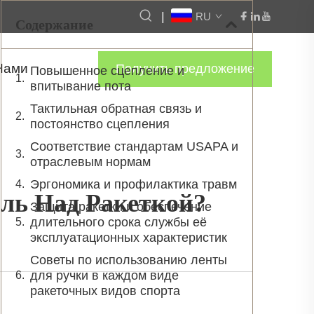
|
RU
Содержание
Нами
Получить предложение
Повышенное сцепление и
впитывание пота
Тактильная обратная связь и
постоянство сцепления
Соответствие стандартам USAPA и
отраслевым нормам
Эргономика и профилактика травм
ль Над Ракеткой?
Защита ракетки и обеспечение
длительного срока службы её
эксплуатационных характеристик
Советы по использованию ленты
для ручки в каждом виде
ракеточных видов спорта