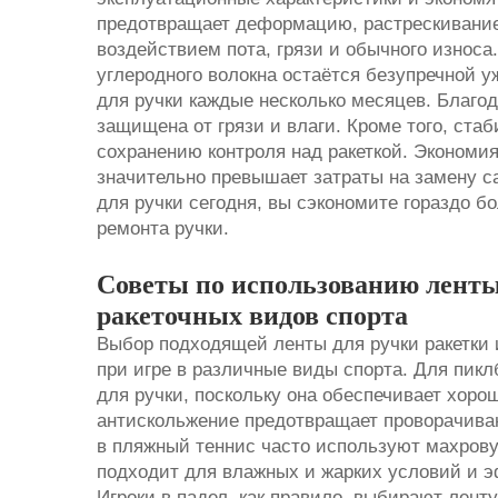
предотвращает деформацию, растрескивание
воздействием пота, грязи и обычного износа
углеродного волокна остаётся безупречной уж
для ручки каждые несколько месяцев. Благод
защищена от грязи и влаги. Кроме того, ста
сохранению контроля над ракеткой. Экономия
значительно превышает затраты на замену с
для ручки сегодня, вы сэкономите гораздо 
ремонта ручки.
Советы по использованию ленты
ракеточных видов спорта
Выбор подходящей ленты для ручки ракетки 
при игре в различные виды спорта. Для пик
для ручки, поскольку она обеспечивает хоро
антискольжение предотвращает проворачиван
в пляжный теннис часто используют махровую
подходит для влажных и жарких условий и э
Игроки в падел, как правило, выбирают лен