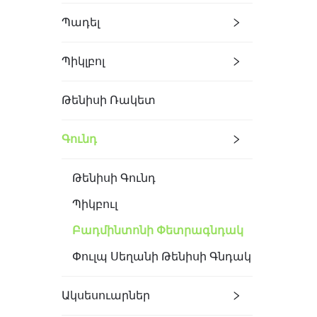
Պադել
Պիկլբոլ
Թենիսի Ռակետ
Գունդ
Թենիսի Գունդ
Պիկբուլ
Բադմինտոնի Փետրագնդակ
Փուլպ Սեղանի Թենիսի Գնդակ
Ակսեսուարներ