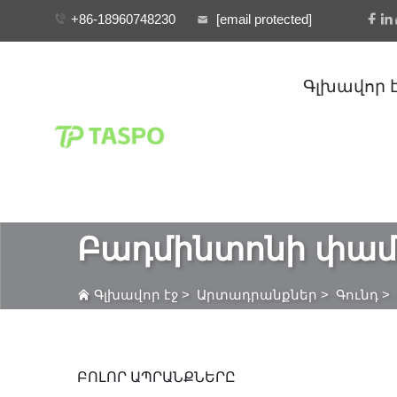
+86-18960748230
[email protected]
Գլխավոր 
Բադմինտոնի փամ
Գլխավոր էջ
>
Արտադրանքներ
>
Գունդ
>
ԲՈԼՈՐ ԱՊՐԱՆՔՆԵՐԸ