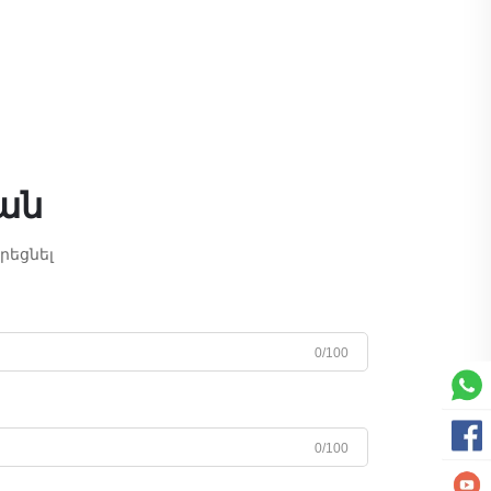
ան
րեցնել
0/100
0/100