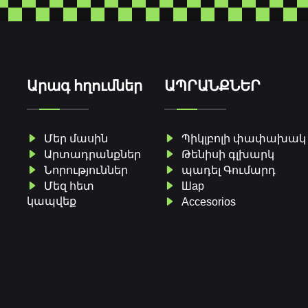
Արագ հղումներ
ԱՊՐԱՆՔՆԵՐ
Մեր մասին
Պիկլբոլի փափախակ
Արտադրանքներ
Թենիսի գլխարկ
Նորություններ
պադել Գումարդ
Մեզ հետ
Шар
կապվեք
Accesorios