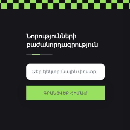
Նորությունների
բաժանորդագրություն
ԳՐԱՆՑՎԵՔ ՀԻՄԱ