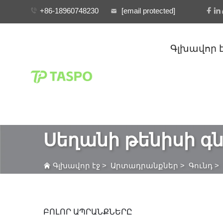
+86-18960748230
[email protected]
Գլխավոր 
Սեղանի թենիսի գ
Գլխավոր էջ
>
Արտադրանքներ
>
Գունդ
>
ԲՈԼՈՐ ԱՊՐԱՆՔՆԵՐԸ