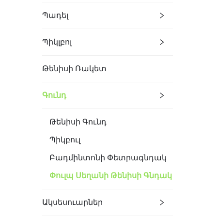
Պադել
Պիկլբոլ
Թենիսի Ռակետ
Գունդ
Թենիսի Գունդ
Պիկբուլ
Բադմինտոնի Փետրագնդակ
Փուլպ Սեղանի Թենիսի Գնդակ
Ակսեսուարներ