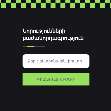
Նորությունների
բաժանորդագրություն
ԳՐԱՆՑՎԵՔ ՀԻՄԱ