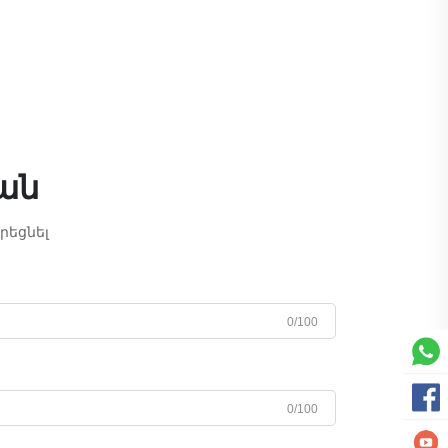
ան
րեցնել
0/100
0/100