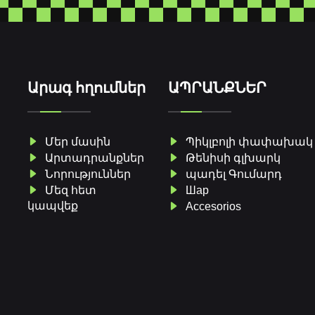
Արագ հղումներ
ԱՊՐԱՆՔՆԵՐ
Մեր մասին
Պիկլբոլի փափախակ
Արտադրանքներ
Թենիսի գլխարկ
Նորություններ
պադել Գումարդ
Մեզ հետ
Шар
կապվեք
Accesorios