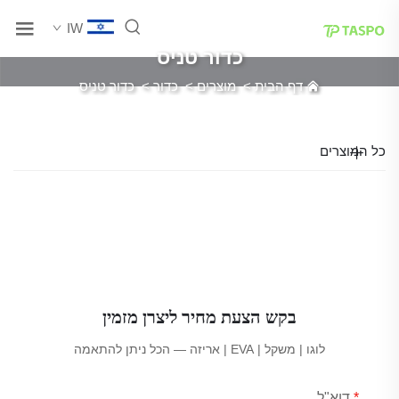
IW
כדור טניס
דף הבית
>
מוצרים
>
כדור
>
כדור טניס
כל המוצרים
בקש הצעת מחיר ליצרן מזמין
לוגו | משקל | EVA | אריזה — הכל ניתן להתאמה
דוא"ל