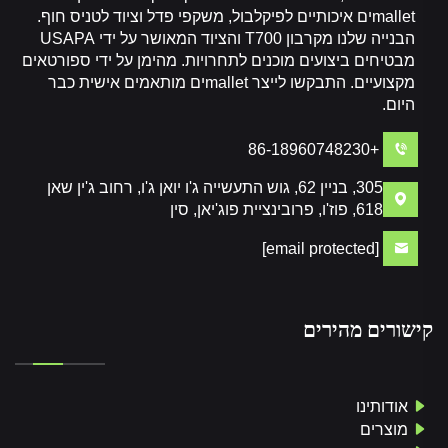
malletים איכותיים לפיקלבול, משקפי פדל וציוד לטניס חוף.
הבנייה שלנו מקרבון T700 והציוד המאושר על ידי USAPA
מבטיחים ביצועים מוכנים לתחרויות. מהימן על ידי ספורטאים
מקצועיים. התבקשו לייצר malletים מותאמים אישית כבר
היום.
+86-18960748230
305, בניין 62, גוש התעשייה ג'ו יואן ג'ו, רחוב ג'ין שאן
618, פוז'ו, פרובינציית פוג'יאן, סין
[email protected]
קישורים מהירים
אודותינו
מוצרים