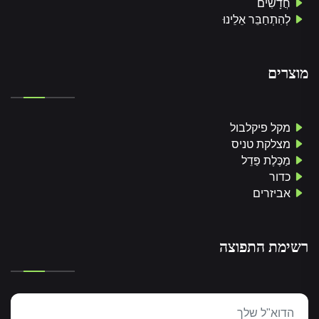
חֲדָשִים
לְהִתְחַבֵּר אֵלֵינוּ
מוצרים
מקל פיקלבול
מצלקת טניס
מַכֶּלֶת פַּדֵל
כדור
אביזרים
רשימת התפוצה