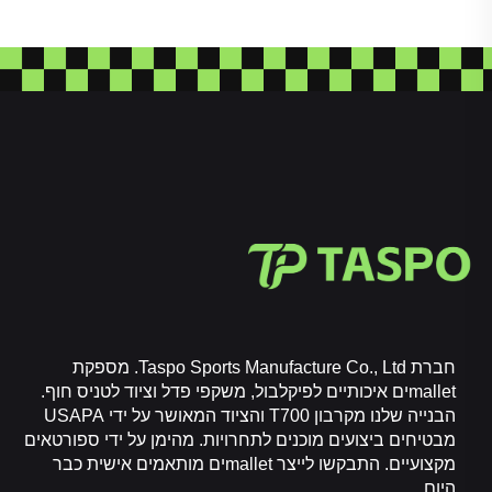
אוויר בכל יום שני. שארף הטניס שלנו מצוידים בלב גומי
איכותי שמשמר את הקפיצה גם לאחר שעות של משחק,
והעטיפה הפקעת עשויה תערובת משופרת של צמר או ניילון
שנותרת שלמה, וכך מונעת מהכדור לאבד את תכונות
האווירודינמיות שלו. הכדורים לסל שלנו מצופים בגומי או
קלף סינתטי; הגומי מיועד לשימוש בחוץ, חזק דיו לעמוד
בפני בטון, והקלף הסינתטי מיועד למגרשים פנימיים, רך אך
עמיד עם אחיזה שמשתפרת עם הזמן. גם שארף הגולף
שלנו מיוצרים עם לב רב-שכבתי – שכבות פנימיות רכות
לטווח ארוך ושכבות חיצוניות קשות לשליטה – ועם עטיפה
חזקה מפוליאוריתן שמחזיקה מעקרים מהמקלות. באמצעות
שימוש בחומרים מהדרגה הגבוהה ביותר, אנו מבטיחים
שכל כדור בקטגורייתנו יחזיק לאורך זמן, י br />תperform
טוב יותר ויספק לכם ערך מוסף עבור הכסף שלכם.
ביצועים עקביים בכל פעם: אין דבר מתסכל יותר מכדור
חברת Taspo Sports Manufacture Co., Ltd. מספקת
שאינו פועל באופן עקבי, בין אם זה כדורגל שחוזר באופן לא
malletים איכותיים לפיקלבול, משקפי פדל וציוד לטניס חוף.
סדיר, כדור טניס שאיבד את החזקה מהר מדי, או כדורסל
הבנייה שלנו מקרבון T700 והציוד המאושר על ידי USAPA
שחוזר מהידיים ברגע הגרוע ביותר. לכן עקביות היא ליבה
מבטיחים ביצועים מוכנים לתחרויות. מהימן על ידי ספורטאים
של קטגוריה של הכדור שלנו. כל כדור עובר בדיקה קפדנית
מקצועיים. התבקשו לייצר malletים מותאמים אישית כבר
כדי לוודא שהוא עומד בסטנדרטים קפדניים של ביצועים. כדי
היום.