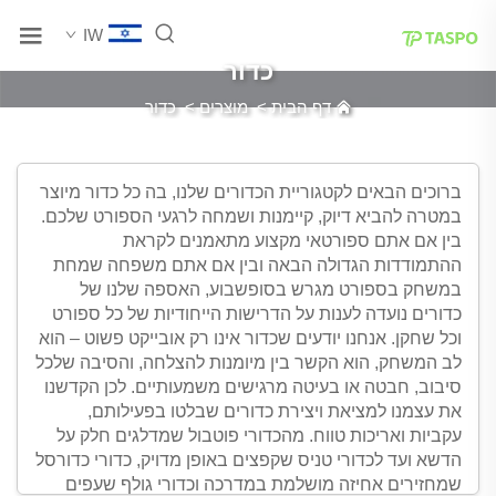
IW
כדור
דף הבית
>
מוצרים
>
כדור
ברוכים הבאים לקטגוריית הכדורים שלנו, בה כל כדור מיוצר
במטרה להביא דיוק, קיימנות ושמחה לרגעי הספורט שלכם.
בין אם אתם ספורטאי מקצוע מתאמנים לקראת
ההתמודדות הגדולה הבאה ובין אם אתם משפחה שמחת
במשחק בספורט מגרש בסופשבוע, האספה שלנו של
כדורים נועדה לענות על הדרישות הייחודיות של כל ספורט
וכל שחקן. אנחנו יודעים שכדור אינו רק אובייקט פשוט – הוא
לב המשחק, הוא הקשר בין מיומנות להצלחה, והסיבה שלכל
סיבוב, חבטה או בעיטה מרגישים משמעותיים. לכן הקדשנו
את עצמנו למציאת ויצירת כדורים שבלטו בפעילותם,
עקביות ואריכות טווח. מהכדורי פוטבול שמדלגים חלק על
הדשא ועד לכדורי טניס שקפצים באופן מדויק, כדורי כדורסל
שמחזירים אחיזה מושלמת במדרכה וכדורי גולף שעפים