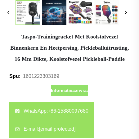
Taspo-Trainingracket Met Koolstofvezel
Binnenkern En Heetpersing, Pickleballuitrusting,
16 Mm Dikte, Koolstofvezel Pickleball-Paddle
1601223303169
Spu:
Informatieaanvraag
WhatsApp:
+86-15880097680
E-mail:
[email protected]