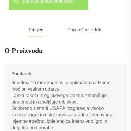
E-pošta:
[email protected]
Pregled
Priporočeni izdelki
O Proizvodu
Poudarek
debelina 16 mm: zagotavlja optimalno nadzor in
moč pri vsakem udarcu.
Lahka raketa iz ogljikovega vlakna: zmanjšuje
utrujenost in izboljšuje gibljivost.
Odobreno s strani USAPA: zagotavlja visoko
kakovost igre in ustreznost za uradna tekmovanja.
Izjemno trpežno: izdelano za intenzivno igro in
dolgotrajno uporabo.