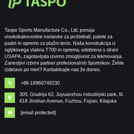
Taspo Sports Manufacture Co., Ltd. ponuja
visokokakovostne nastavke za pickleball, palete za
padel in opremo za plažni tenis. Naša konstrukcija iz
ogljikovega vlakna T700 in oprema, odobrena s strani
USAPA, zagotavljata izvirno zmogljivost za tekmovanja.
Zanesljivi izbirni partner profesionalnih športnikov. Želite
izdelavo po meri? Kontaktirajte nas že danes.
+86-18960748230
305, Gradnja 62, Juyuanzhou industrijski park, št.
618 Jinshan Avenue, Fuzhou, Fujian, Kitajska
[email protected]