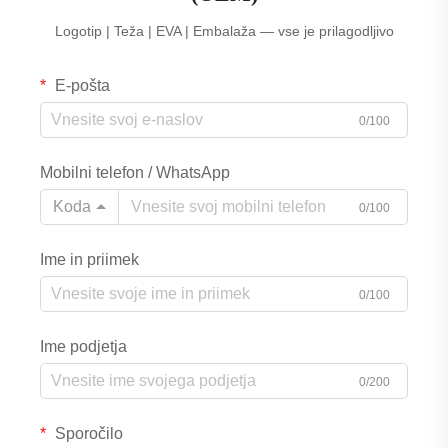
Logotip | Teža | EVA | Embalaža — vse je prilagodljivo
E-pošta
0/100
Mobilni telefon / WhatsApp
Koda
0/100
Ime in priimek
0/100
Ime podjetja
0/200
Sporočilo