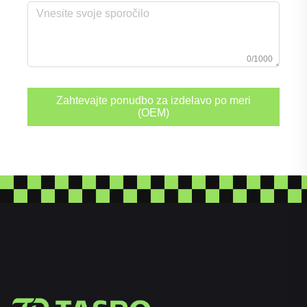
0/1000
Zahtevajte ponudbo za izdelavo po meri
(OEM)