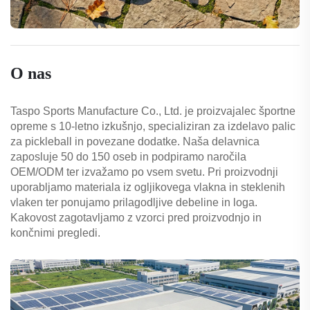
O nas
Taspo Sports Manufacture Co., Ltd. je proizvajalec športne
opreme s 10-letno izkušnjo, specializiran za izdelavo palic
za pickleball in povezane dodatke. Naša delavnica
zaposluje 50 do 150 oseb in podpiramo naročila
OEM/ODM ter izvažamo po vsem svetu. Pri proizvodnji
uporabljamo materiala iz ogljikovega vlakna in steklenih
vlaken ter ponujamo prilagodljive debeline in loga.
Kakovost zagotavljamo z vzorci pred proizvodnjo in
končnimi pregledi.