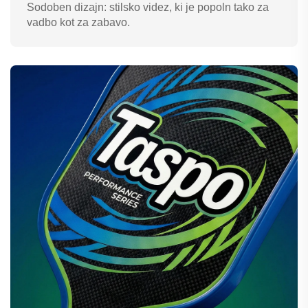
Sodoben dizajn: stilsko videz, ki je popoln tako za
vadbo kot za zabavo.