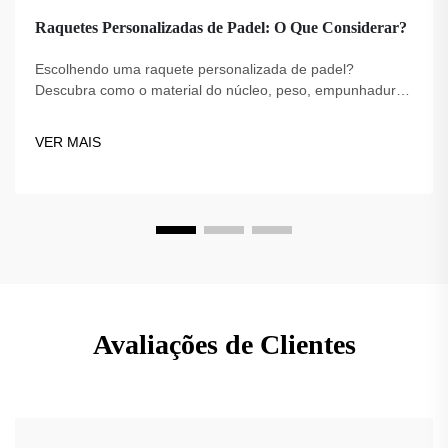
Raquetes Personalizadas de Padel: O Que Considerar?
Escolhendo uma raquete personalizada de padel?
Descubra como o material do núcleo, peso, empunhadura
e estilo de jogo afetam o desempenho. Faça a escolha
certa para o seu jogo—explore agora as principais dicas.
VER MAIS
Avaliações de Clientes