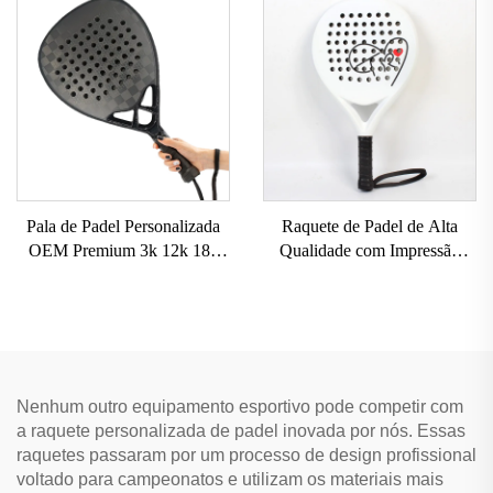
Superfície de Carbono T700
Fibra de Carbono Crua
Raquetes de Pickleball 2024
Pala de Padel Personalizada
Raquete de Padel de Alta
OEM Premium 3k 12k 18k
Qualidade com Impressão
Profissional Esportes ao Ar
Personalizada, Aprovada pela
Livre Raquete de Tênis de
USAPA | Raquetes de
Praia
Paddleball
Nenhum outro equipamento esportivo pode competir com
a raquete personalizada de padel inovada por nós. Essas
raquetes passaram por um processo de design profissional
voltado para campeonatos e utilizam os materiais mais