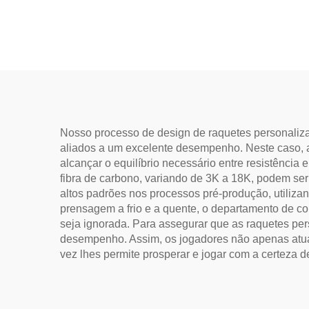
GEN 2 3 Raquete de
Log
Pickleball com Superfície
Raq
de Carbono T700 Fibra de
Carbono Crua Raquetes de
Pickleball 2024
Nosso processo de design de raquetes personaliza
aliados a um excelente desempenho. Neste caso, 
alcançar o equilíbrio necessário entre resistência 
fibra de carbono, variando de 3K a 18K, podem ser 
altos padrões nos processos pré-produção, utiliza
prensagem a frio e a quente, o departamento de c
seja ignorada. Para assegurar que as raquetes per
desempenho. Assim, os jogadores não apenas atua
vez lhes permite prosperar e jogar com a certeza