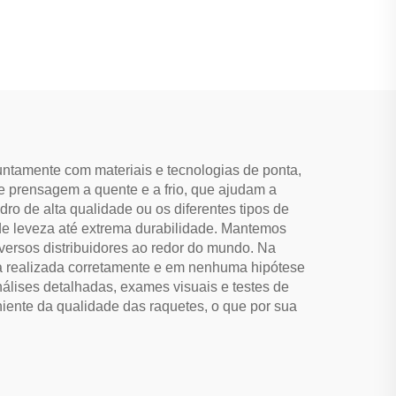
 ao Ar
pela USAPA | Raquetes de
nis de
Paddleball
ntamente com materiais e tecnologias de ponta,
 prensagem a quente e a frio, que ajudam a
dro de alta qualidade ou os diferentes tipos de
sde leveza até extrema durabilidade. Mantemos
iversos distribuidores ao redor do mundo. Na
ja realizada corretamente e em nenhuma hipótese
nálises detalhadas, exames visuais e testes de
ente da qualidade das raquetes, o que por sua