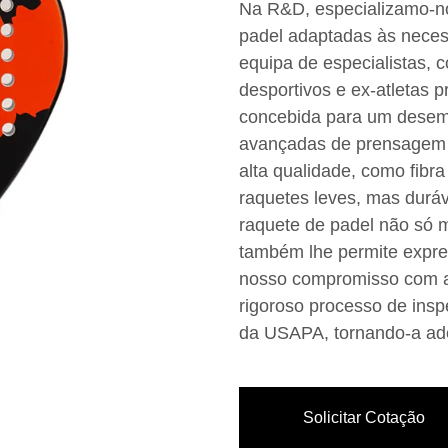
Na R&D, especializamo-no
padel adaptadas às neces
equipa de especialistas,
desportivos e ex-atletas p
concebida para um desemp
avançadas de prensagem a
alta qualidade, como fibra
raquetes leves, mas duráv
raquete de padel não só 
também lhe permite expre
nosso compromisso com a
rigoroso processo de ins
da USAPA, tornando-a ade
Solicitar Cotação