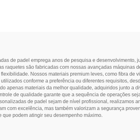
otipo Profissional
Profissional Esportes
uete de Tênis Padel
Livre Raquete de Tê
Praia
das de padel emprega anos de pesquisa e desenvolvimento, ju
as raquetes são fabricadas com nossas avançadas máquinas de
e flexibilidade. Nossos materiais premium leves, como fibra de vi
utilizados conforme a preferência ou diferentes requisitos, de
ndo apenas materiais da melhor qualidade, adquiridos junto a d
ontrole de qualidade garante que a sequência de operações se
sonalizadas de padel sejam de nível profissional, realizamos a
m com excelência, mas também valorizam a segurança proveni
 de que podem atingir seu desempenho máximo.