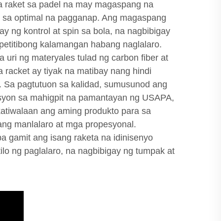
 raket sa padel na may magaspang na
ra sa optimal na pagganap. Ang magaspang
y ng kontrol at spin sa bola, na nagbibigay
etitibong kalamangan habang naglalaro.
uri ng materyales tulad ng carbon fiber at
a racket ay tiyak na matibay nang hindi
g. Sa pagtutuon sa kalidad, sumusunod ang
syon sa mahigpit na pamantayan ng USAPA,
tiwalaan ang aming produkto para sa
ng manlalaro at mga propesyonal.
 gamit ang isang raketa na idinisenyo
stilo ng paglalaro, na nagbibigay ng tumpak at