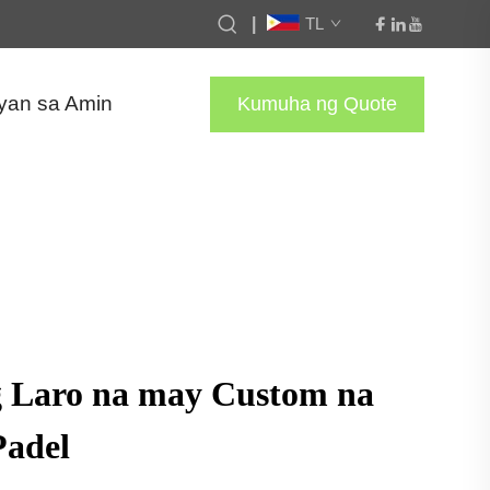
|
TL
yan sa Amin
Kumuha ng Quote
g Laro na may Custom na
Padel