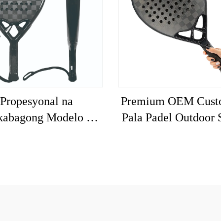
Propesyonal na
Premium OEM Cust
kabagong Modelo na
Pala Padel Outdoor 
oong I-customize na
3k 12k 18k Profess
ogo ng Brand na
Paddle Beach Ten
pesyonal na Paddle
Racket
ennis Padel Raket