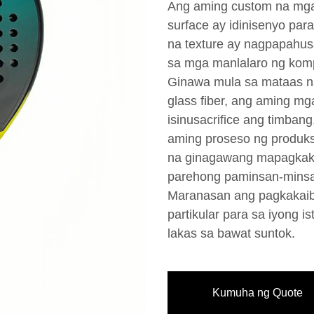
Ang aming custom na mga
surface ay idinisenyo pa
na texture ay nagpapahusa
sa mga manlalaro ng komp
Ginawa mula sa mataas na 
glass fiber, ang aming mg
isinusacrifice ang timban
aming proseso ng produk
na ginagawang mapagkaka
parehong paminsan-minsa
Maranasan ang pagkakaiba
partikular para sa iyong i
lakas sa bawat suntok.
Kumuha ng Quote