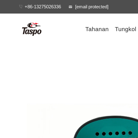
+86-13275026336
[email protected]
Tahanan
Tungkol