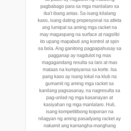
pagbabago para sa mga manlalaro sa
iba't ibang antas. Sa isang kilalang
kaso, isang dating propesyonal na atleta
ang lumipat sa aming mga racket na
may magaspang na surface at nagsilbi
ito upang mapabuti ang kontrol at spin
sa bola. Ang ganitong pagpapahusay sa
pagganap ay nagdulot ng mas
magagandang resulta sa laro at mas
mataas na kumpiyansa sa korte. Isa
pang kaso ay isang lokal na klub na
gumamit ng aming mga racket sa
kanilang pagsasanay, na nagresulta sa
pag-unlad ng mga kasanayan at
kasiyahan ng mga manlalaro. Huli,
isang kompetitibong koponan na
nilagyan ng aming pasadyang racket ay
nakamit ang kamangha-manghang