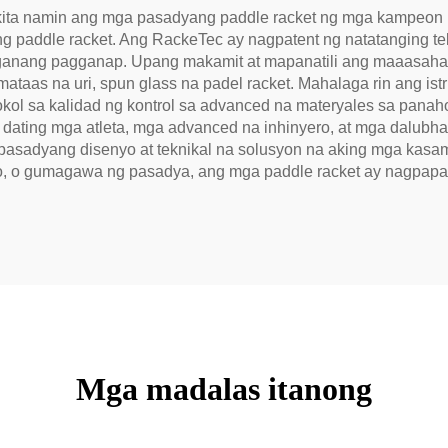
ikita namin ang mga pasadyang paddle racket ng mga kampeon 
addle racket. Ang RackeTec ay nagpatent ng natatanging tekn
anang pagganap. Upang makamit at mapanatili ang maaasahang
ataas na uri, spun glass na padel racket. Mahalaga rin ang ist
otokol sa kalidad ng kontrol sa advanced na materyales sa pan
 dating mga atleta, mga advanced na inhinyero, at mga dalubh
asadyang disenyo at teknikal na solusyon na aking mga kasam
o, o gumagawa ng pasadya, ang mga paddle racket ay nagpapa
Mga madalas itanong