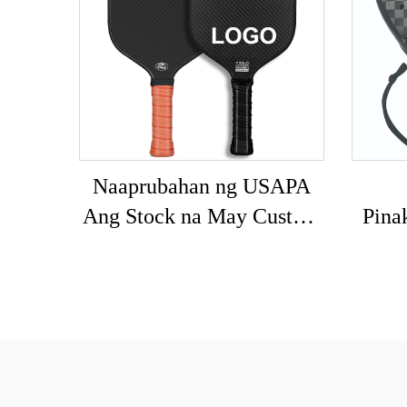
Naaprubahan ng USAPA
Ang Stock na May Custom
Pina
na LOGO 16mm 3K GEN
Mayr
2 3 na Pickleball Paddle na
L
may Carbon Surface T700
Pro
Raw na Carbon Fiber na
T
Pickleball Paddles 2024