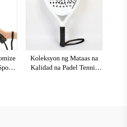
omize
Koleksyon ng Mataas na
Sports
Kalidad na Padel Tennis
ional
Racket na May Custom na
nis
Print USAPA na Aprubado
para sa Paddleball
Racquets