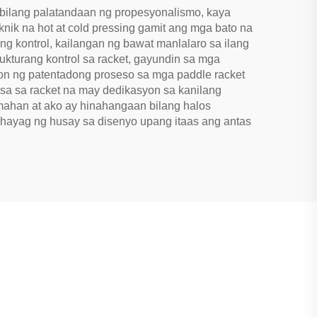
bilang palatandaan ng propesyonalismo, kaya
ik na hot at cold pressing gamit ang mga bato na
 kontrol, kailangan ng bawat manlalaro sa ilang
rukturang kontrol sa racket, gayundin sa mga
ahon ng patentadong proseso sa mga paddle racket
asa sa racket na may dedikasyon sa kanilang
ahan at ako ay hinahangaan bilang halos
hayag ng husay sa disenyo upang itaas ang antas