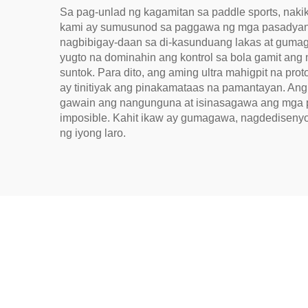
Sa pag-unlad ng kagamitan sa paddle sports, nak
kami ay sumusunod sa paggawa ng mga pasadyang p
nagbibigay-daan sa di-kasunduang lakas at gumag
yugto na dominahin ang kontrol sa bola gamit ang m
suntok. Para dito, ang aming ultra mahigpit na pr
ay tinitiyak ang pinakamataas na pamantayan. Ang
gawain ang nangunguna at isinasagawa ang mga p
imposible. Kahit ikaw ay gumagawa, nagdediseny
ng iyong laro.