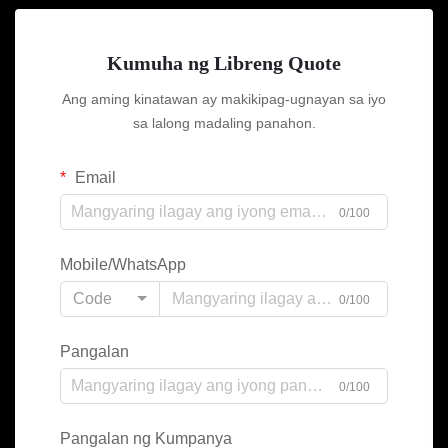
Kumuha ng Libreng Quote
Ang aming kinatawan ay makikipag-ugnayan sa iyo
sa lalong madaling panahon.
Email
0/100
Mobile/WhatsApp
Code
0/100
Pangalan
0/100
Pangalan ng Kumpanya