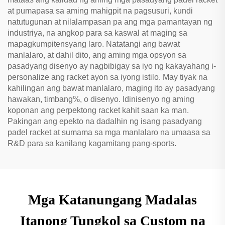
at pumapasa sa aming mahigpit na pagsusuri, kundi
natutugunan at nilalampasan pa ang mga pamantayan ng
industriya, na angkop para sa kaswal at maging sa
mapagkumpitensyang laro. Natatangi ang bawat
manlalaro, at dahil dito, ang aming mga opsyon sa
pasadyang disenyo ay nagbibigay sa iyo ng kakayahang i-
personalize ang racket ayon sa iyong istilo. May tiyak na
kahilingan ang bawat manlalaro, maging ito ay pasadyang
hawakan, timbang%, o disenyo. Idinisenyo ng aming
koponan ang perpektong racket kahit saan ka man.
Pakingan ang epekto na dadalhin ng isang pasadyang
padel racket at sumama sa mga manlalaro na umaasa sa
R&D para sa kanilang kagamitang pang-sports.
Mga Katanungang Madalas
Itanong Tungkol sa Custom na