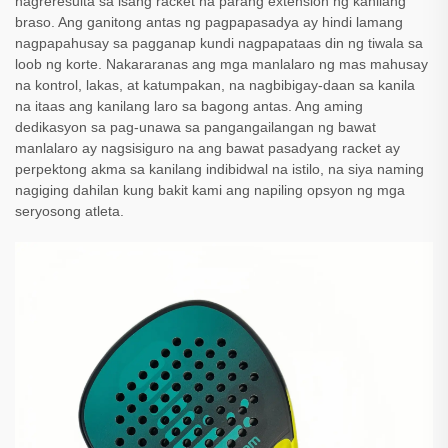
nagreresulta sa isang racket na parang extension ng kanilang
braso. Ang ganitong antas ng pagpapasadya ay hindi lamang
nagpapahusay sa pagganap kundi nagpapataas din ng tiwala sa
loob ng korte. Nakararanas ang mga manlalaro ng mas mahusay
na kontrol, lakas, at katumpakan, na nagbibigay-daan sa kanila
na itaas ang kanilang laro sa bagong antas. Ang aming
dedikasyon sa pag-unawa sa pangangailangan ng bawat
manlalaro ay nagsisiguro na ang bawat pasadyang racket ay
perpektong akma sa kanilang indibidwal na istilo, na siya naming
nagiging dahilan kung bakit kami ang napiling opsyon ng mga
seryosong atleta.