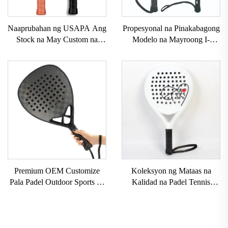
Naaprubahan ng USAPA Ang
Propesyonal na Pinakabagong
Stock na May Custom na
Modelo na Mayroong I-
LOGO 16mm 3K GEN 2 3
customize na Logo ng Brand
na Pickleball Paddle na may
na Propesyonal na Paddle
Carbon Surface T700 Raw na
Tennis Padel Raket
Carbon Fiber na Pickleball
Paddles 2024
Premium OEM Customize
Koleksyon ng Mataas na
Pala Padel Outdoor Sports 3k
Kalidad na Padel Tennis
12k 18k Professional Paddle
Racket na May Custom na
Beach Tennis Racket
Print USAPA na Aprubado
para sa Paddleball Racquets