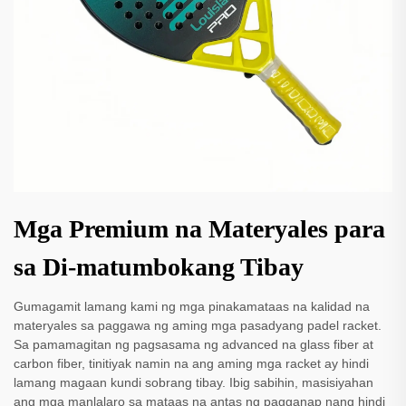
Mga Premium na Materyales para
sa Di-matumbokang Tibay
Gumagamit lamang kami ng mga pinakamataas na kalidad na
materyales sa paggawa ng aming mga pasadyang padel racket.
Sa pamamagitan ng pagsasama ng advanced na glass fiber at
carbon fiber, tinitiyak namin na ang aming mga racket ay hindi
lamang magaan kundi sobrang tibay. Ibig sabihin, masisiyahan
ang mga manlalaro sa mataas na antas ng pagganap nang hindi