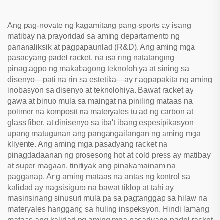
Ang pag-novate ng kagamitang pang-sports ay isang
matibay na prayoridad sa aming departamento ng
pananaliksik at pagpapaunlad (R&D). Ang aming mga
pasadyang padel racket, na isa ring natatanging
pinagtagpo ng makabagong teknolohiya at sining sa
disenyo—pati na rin sa estetika—ay nagpapakita ng aming
inobasyon sa disenyo at teknolohiya. Bawat racket ay
gawa at binuo mula sa maingat na piniling mataas na
polimer na komposit na materyales tulad ng carbon at
glass fiber, at dinisenyo sa iba't ibang espesipikasyon
upang matugunan ang pangangailangan ng aming mga
kliyente. Ang aming mga pasadyang racket na
pinagdadaanan ng prosesong hot at cold press ay matibay
at super magaan, tinitiyak ang pinakamainam na
pagganap. Ang aming mataas na antas ng kontrol sa
kalidad ay nagsisiguro na bawat tiklop at tahi ay
masinsinang sinusuri mula pa sa pagtanggap sa hilaw na
materyales hanggang sa huling inspeksyon. Hindi lamang
mataas ang kalidad ng aming mga pasadyang padel racket