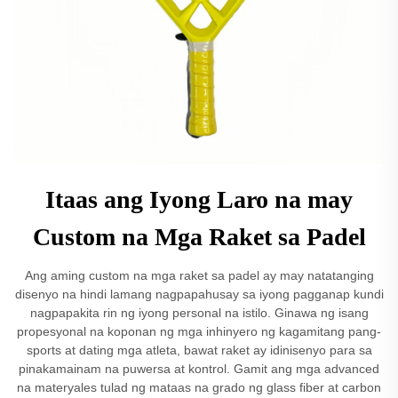
Itaas ang Iyong Laro na may
Custom na Mga Raket sa Padel
Ang aming custom na mga raket sa padel ay may natatanging
disenyo na hindi lamang nagpapahusay sa iyong pagganap kundi
nagpapakita rin ng iyong personal na istilo. Ginawa ng isang
propesyonal na koponan ng mga inhinyero ng kagamitang pang-
sports at dating mga atleta, bawat raket ay idinisenyo para sa
pinakamainam na puwersa at kontrol. Gamit ang mga advanced
na materyales tulad ng mataas na grado ng glass fiber at carbon