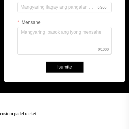
0/200
Mensahe
0/1000
Isumite
custom padel racket