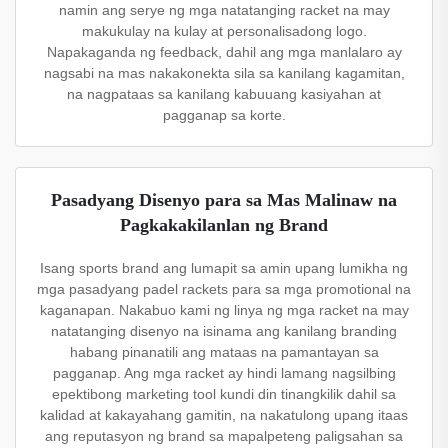
namin ang serye ng mga natatanging racket na may
makukulay na kulay at personalisadong logo.
Napakaganda ng feedback, dahil ang mga manlalaro ay
nagsabi na mas nakakonekta sila sa kanilang kagamitan,
na nagpataas sa kanilang kabuuang kasiyahan at
pagganap sa korte.
Pasadyang Disenyo para sa Mas Malinaw na
Pagkakakilanlan ng Brand
Isang sports brand ang lumapit sa amin upang lumikha ng
mga pasadyang padel rackets para sa mga promotional na
kaganapan. Nakabuo kami ng linya ng mga racket na may
natatanging disenyo na isinama ang kanilang branding
habang pinanatili ang mataas na pamantayan sa
pagganap. Ang mga racket ay hindi lamang nagsilbing
epektibong marketing tool kundi din tinangkilik dahil sa
kalidad at kakayahang gamitin, na nakatulong upang itaas
ang reputasyon ng brand sa mapalpeteng paligsahan sa