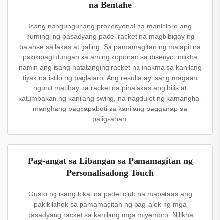
na Bentahe
Isang nangungunang propesyonal na manlalaro ang
humingi ng pasadyang padel racket na magbibigay ng
balanse sa lakas at galing. Sa pamamagitan ng malapit na
pakikipagtulungan sa aming koponan sa disenyo, nilikha
namin ang isang natatanging racket na inakma sa kanilang
tiyak na istilo ng paglalaro. Ang resulta ay isang magaan
ngunit matibay na racket na pinalakas ang bilis at
katumpakan ng kanilang swing, na nagdulot ng kamangha-
manghang pagpapabuti sa kanilang pagganap sa
paligsahan.
Pag-angat sa Libangan sa Pamamagitan ng
Personalisadong Touch
Gusto ng isang lokal na padel club na mapataas ang
pakikilahok sa pamamagitan ng pag-alok ng mga
pasadyang racket sa kanilang mga miyembro. Nilikha