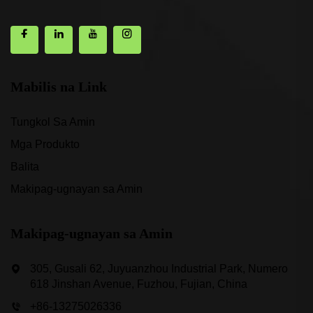
Mabilis na Link
Tungkol Sa Amin
Mga Produkto
Balita
Makipag-ugnayan sa Amin
Makipag-ugnayan sa Amin
305, Gusali 62, Juyuanzhou Industrial Park, Numero
618 Jinshan Avenue, Fuzhou, Fujian, China
+86-13275026336