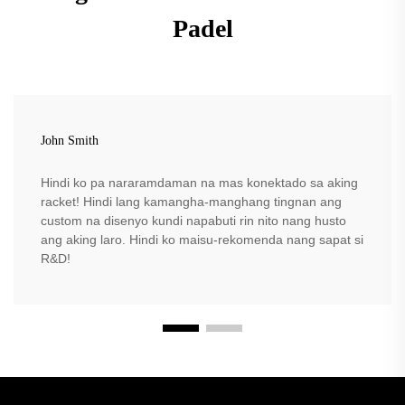
Padel
John Smith
Hindi ko pa nararamdaman na mas konektado sa aking
racket! Hindi lang kamangha-manghang tingnan ang
custom na disenyo kundi napabuti rin nito nang husto
ang aking laro. Hindi ko maisu-rekomenda nang sapat si
R&D!