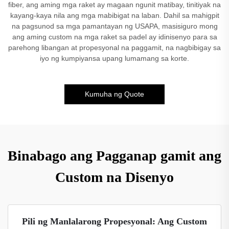
fiber, ang aming mga raket ay magaan ngunit matibay, tinitiyak na
kayang-kaya nila ang mga mabibigat na laban. Dahil sa mahigpit
na pagsunod sa mga pamantayan ng USAPA, masisiguro mong
ang aming custom na mga raket sa padel ay idinisenyo para sa
parehong libangan at propesyonal na paggamit, na nagbibigay sa
iyo ng kumpiyansa upang lumamang sa korte.
Kumuha ng Quote
Binabago ang Pagganap gamit ang
Custom na Disenyo
Pili ng Manlalarong Propesyonal: Ang Custom