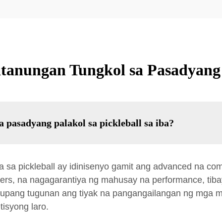
nungan Tungkol sa Pasadyang P
pasadyang palakol sa pickleball sa iba?
a pickleball ay idinisenyo gamit ang advanced na compo
ibers, na nagagarantiya ng mahusay na performance, ti
 upang tugunan ang tiyak na pangangailangan ng mga 
isyong laro.