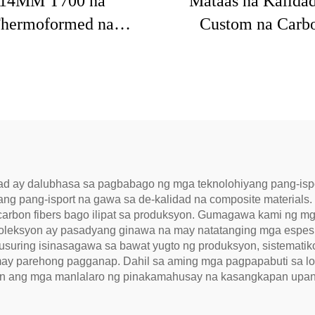
14MM T700 na
Mataas na Kalidad
hermoformed na
Custom na Carb
eball Paddles Custom
Composite na Kaga
a Carbon Fiber na
sa Palakasan n
leball Paddle na May
Propesyonal na Rake
Mahusay na Grit
Squash para sa Pags
prubahan ng USAPA
sa Palakasan
 Pickleball Racket
d ay dalubhasa sa pagbabago ng mga teknolohiyang pang-ispo
tang pang-isport na gawa sa de-kalidad na composite materials
at carbon fibers bago ilipat sa produksyon. Gumagawa kami ng 
a koleksyon ay pasadyang ginawa na may natatanging mga esp
suring isinasagawa sa bawat yugto ng produksyon, sistematik
y may parehong pagganap. Dahil sa aming mga pagpapabuti sa
amin ang mga manlalaro ng pinakamahusay na kasangkapan upang