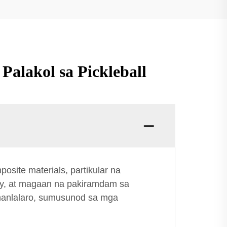
alakol sa Pickleball
site materials, partikular na
bay, at magaan na pakiramdam sa
manlalaro, sumusunod sa mga