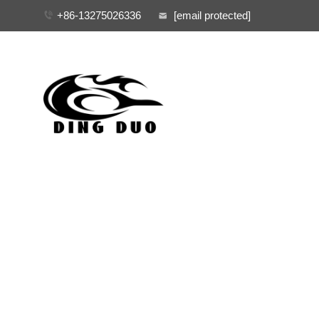
+86-13275026336
[email protected]