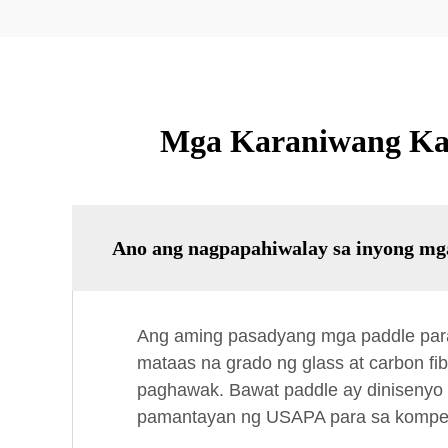
Mga Karaniwang Kata
Ano ang nagpapahiwalay sa inyong mga 
Ang aming pasadyang mga paddle para s
mataas na grado ng glass at carbon f
paghawak. Bawat paddle ay dinisenyo
pamantayan ng USAPA para sa kompet