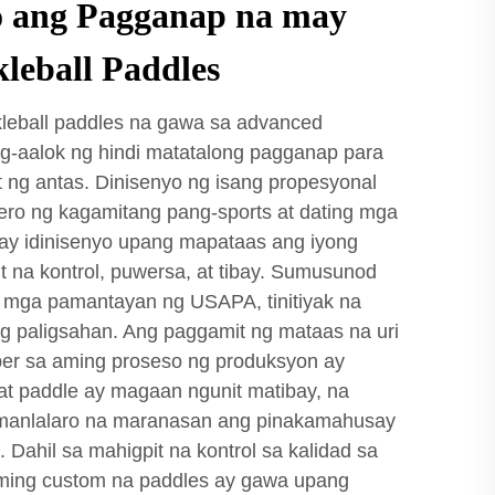
o ang Pagganap na may
leball Paddles
leball paddles na gawa sa advanced
ag-aalok ng hindi matatalong pagganap para
 ng antas. Dinisenyo ng isang propesyonal
ero ng kagamitang pang-sports at dating mga
 ay idinisenyo upang mapataas ang iyong
it na kontrol, puwersa, at tibay. Sumusunod
 mga pamantayan ng USAPA, tinitiyak na
g paligsahan. Ang paggamit ng mataas na uri
fiber sa aming proseso ng produksyon ay
at paddle ay magaan ngunit matibay, na
manlalaro na maranasan ang pinakamahusay
 Dahil sa mahigpit na kontrol sa kalidad sa
ming custom na paddles ay gawa upang