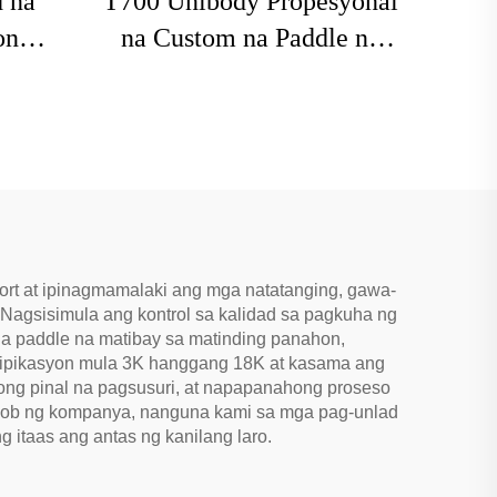
 na
T700 Unibody Propesyonal
on
na Custom na Paddle ng
mitan
Pickleball 16mm Carbon
a
Fiber Thermoformed
ta sa
Walang Gilid na
asanay
Honeycomb para sa
Libangan ng Matatanda
rt at ipinagmamalaki ang mga natatanging, gawa-
. Nagsisimula ang kontrol sa kalidad sa pagkuha ng
mga paddle na matibay sa matinding panahon,
esipikasyon mula 3K hanggang 18K at kasama ang
ong pinal na pagsusuri, at napapanahong proseso
 loob ng kompanya, nanguna kami sa mga pag-unlad
 itaas ang antas ng kanilang laro.