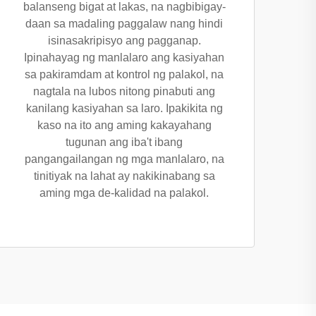
balanseng bigat at lakas, na nagbibigay-
daan sa madaling paggalaw nang hindi
isinasakripisyo ang pagganap.
Ipinahayag ng manlalaro ang kasiyahan
sa pakiramdam at kontrol ng palakol, na
nagtala na lubos nitong pinabuti ang
kanilang kasiyahan sa laro. Ipakikita ng
kaso na ito ang aming kakayahang
tugunan ang iba't ibang
pangangailangan ng mga manlalaro, na
tinitiyak na lahat ay nakikinabang sa
aming mga de-kalidad na palakol.