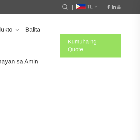
|
TL
ukto
Balita
Kumuha ng
Quote
nayan sa Amin