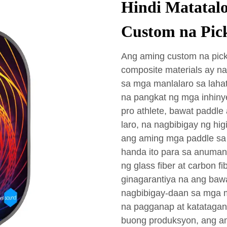
Hindi Matatal
Custom na Pick
Ang aming custom na pick
composite materials ay n
sa mga manlalaro sa lahat
na pangkat ng mga inhiny
pro athlete, bawat paddle
laro, na nagbibigay ng hig
ang aming mga paddle sa
handa ito para sa anuman
ng glass fiber at carbon 
ginagarantiya na ang baw
nagbibigay-daan sa mga 
na pagganap at katatagan.
buong produksyon, ang a