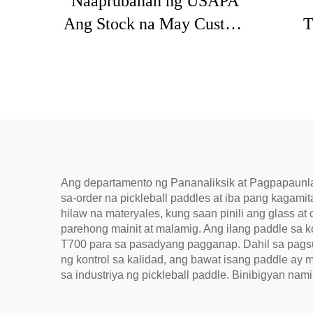
Naaprubahan ng USAPA
Ang Stock na May Custom
T
na LOGO 16mm 3K GEN
Pickl
2 3 na Pickleball Paddle na
n
may Carbon Surface T700
Pick
Raw na Carbon Fiber na
Pickleball Paddles 2024
Naa
ang
Ang departamento ng Pananaliksik at Pagpapaunla
sa-order na pickleball paddles at iba pang kagami
hilaw na materyales, kung saan pinili ang glass 
parehong mainit at malamig. Ang ilang paddle s
T700 para sa pasadyang pagganap. Dahil sa pagsu
ng kontrol sa kalidad, ang bawat isang paddle a
sa industriya ng pickleball paddle. Binibigyan n