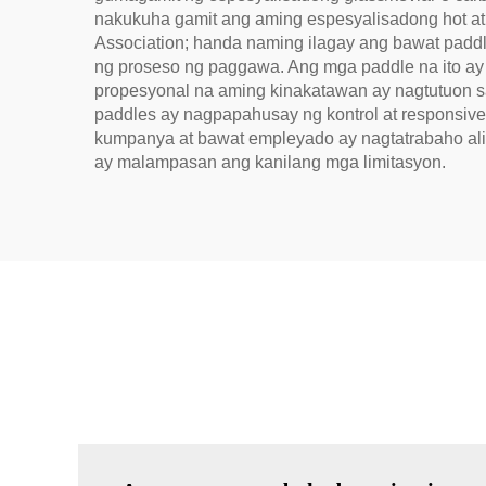
nakukuha gamit ang aming espesyalisadong hot a
Association; handa naming ilagay ang bawat paddl
ng proseso ng paggawa. Ang mga paddle na ito ay 
propesyonal na aming kinakatawan ay nagtutuon sa
paddles ay nagpapahusay ng kontrol at responsi
kumpanya at bawat empleyado ay nagtatrabaho alin
ay malampasan ang kanilang mga limitasyon.