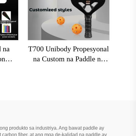
 na
T700 Unibody Propesyonal
on
na Custom na Paddle ng
mitan
Pickleball 16mm Carbon
a
Fiber Thermoformed
ta sa
Walang Gilid na
asanay
Honeycomb para sa
Libangan ng Matatanda
ng produkto sa industriya. Ang bawat paddle ay
t carbon fiber, at ang mga de-kalidad na paddle ay