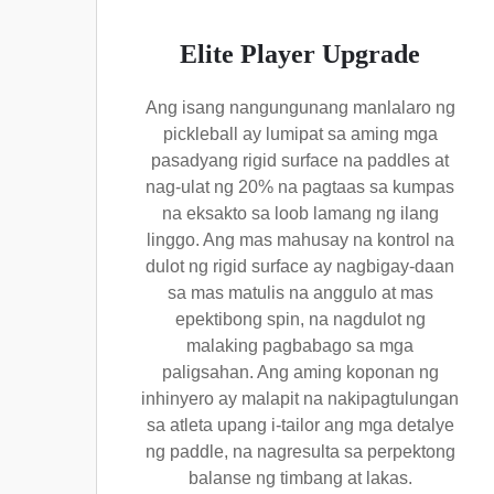
Elite Player Upgrade
Ang isang nangungunang manlalaro ng
pickleball ay lumipat sa aming mga
pasadyang rigid surface na paddles at
nag-ulat ng 20% na pagtaas sa kumpas
na eksakto sa loob lamang ng ilang
linggo. Ang mas mahusay na kontrol na
dulot ng rigid surface ay nagbigay-daan
sa mas matulis na anggulo at mas
epektibong spin, na nagdulot ng
malaking pagbabago sa mga
paligsahan. Ang aming koponan ng
inhinyero ay malapit na nakipagtulungan
sa atleta upang i-tailor ang mga detalye
ng paddle, na nagresulta sa perpektong
balanse ng timbang at lakas.