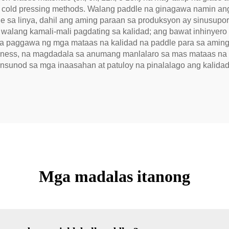
t cold pressing methods. Walang paddle na ginagawa namin a
e sa linya, dahil ang aming paraan sa produksyon ay sinusupor
walang kamali-mali pagdating sa kalidad; ang bawat inhinyero
 paggawa ng mga mataas na kalidad na paddle para sa aming mg
veness, na magdadala sa anumang manlalaro sa mas mataas na 
sunod sa mga inaasahan at patuloy na pinalalago ang kalidad 
Mga madalas itanong