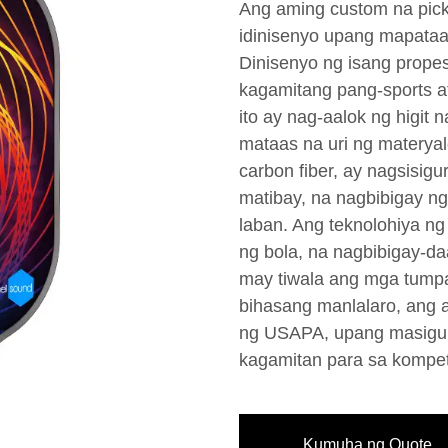
Ang aming custom na pick
idinisenyo upang mapataas
Dinisenyo ng isang prope
kagamitang pang-sports a
ito ay nag-aalok ng higit 
mataas na uri ng materyal
carbon fiber, ay nagsisig
matibay, na nagbibigay 
laban. Ang teknolohiya ng
ng bola, na nagbibigay-
may tiwala ang mga tumpa
bihasang manlalaro, ang
ng USAPA, upang masigu
kagamitan para sa kompet
Kumuha ng Quote