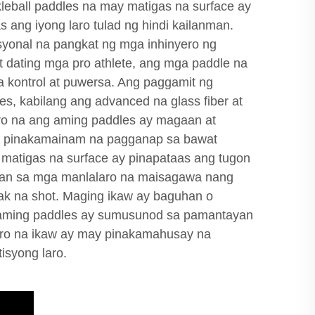
leball paddles na may matigas na surface ay
 ang iyong laro tulad ng hindi kailanman.
syonal na pangkat ng mga inhinyero ng
t dating mga pro athlete, ang mga paddle na
na kontrol at puwersa. Ang paggamit ng
es, kabilang ang advanced na glass fiber at
uro na ang aming paddles ay magaan at
ng pinakamainam na pagganap sa bawat
 matigas na surface ay pinapataas ang tugon
daan sa mga manlalaro na maisagawa nang
k na shot. Maging ikaw ay baguhan o
 aming paddles ay sumusunod sa pamantayan
ro na ikaw ay may pinakamahusay na
isyong laro.