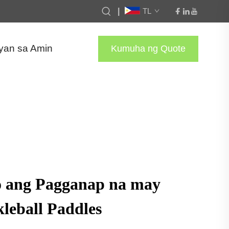
|
TL
yan sa Amin
Kumuha ng Quote
o ang Pagganap na may
leball Paddles