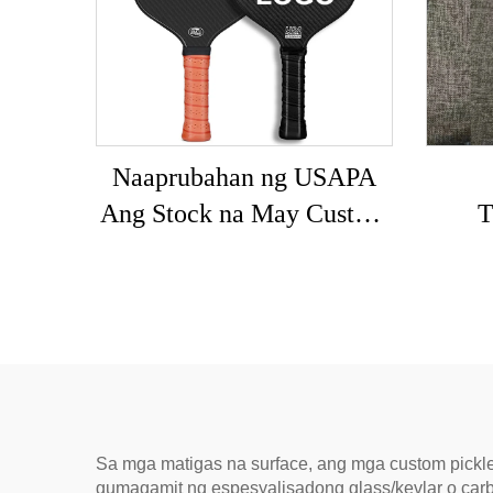
Naaprubahan ng USAPA
Ang Stock na May Custom
T
na LOGO 16mm 3K GEN
Pickl
2 3 na Pickleball Paddle na
n
may Carbon Surface T700
Pick
Raw na Carbon Fiber na
Pickleball Paddles 2024
Naa
ang
Sa mga matigas na surface, ang mga custom pickl
gumagamit ng espesyalisadong glass/kevlar o carbon