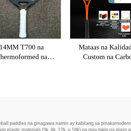
14MM T700 na
Mataas na Kalidad
hermoformed na
Custom na Carb
eball Paddles Custom
Composite na Kaga
a Carbon Fiber na
sa Palakasan n
leball Paddle na May
Propesyonal na Rake
Mahusay na Grit
Squash para sa Pags
prubahan ng USAPA
sa Palakasan
 Pickleball Racket
eball paddles na ginagawa namin ay kabilang sa pinakamoderno
 elastic materials (3k, 6k, 12k, o 18k) na may takip na glass a