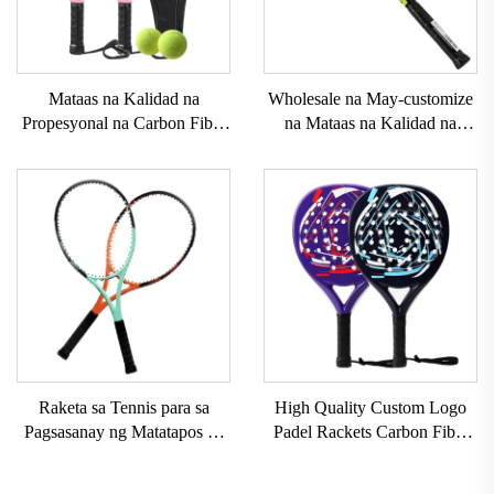
Mataas na Kalidad na
Wholesale na May-customize
Propesyonal na Carbon Fiber
na Mataas na Kalidad na
Padel Raket Na Mayroong
Raket sa Tennis na Carbon
Maaaring I-customize na
Aluminum para sa Pag-
Panlabas na Sports Beach
training sa Beach na may
Tennis Racket na may Nylon
EVA Grip, Nylon at Fiber Net
Net EVA Grip
Raketa sa Tennis para sa
High Quality Custom Logo
Pagsasanay ng Matatapos na
Padel Rackets Carbon Fiber
May Nylon na Net na Raketa
Padel Racquets na May EVA
sa Tennis na may Hawakan na
Grip para sa Outdoor Sports