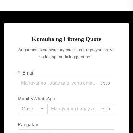
Kumuha ng Libreng Quote
Ang aming kinatawan ay makikipag-ugnayan sa iyo
sa lalong madaling panahon.
Email
0/100
Mobile/WhatsApp
Code
0/100
Pangalan