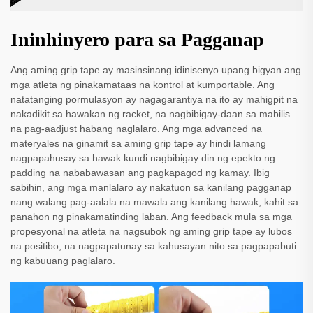
Ininhinyero para sa Pagganap
Ang aming grip tape ay masinsinang idinisenyo upang bigyan ang
mga atleta ng pinakamataas na kontrol at kumportable. Ang
natatanging pormulasyon ay nagagarantiya na ito ay mahigpit na
nakadikit sa hawakan ng racket, na nagbibigay-daan sa mabilis
na pag-aadjust habang naglalaro. Ang mga advanced na
materyales na ginamit sa aming grip tape ay hindi lamang
nagpapahusay sa hawak kundi nagbibigay din ng epekto ng
padding na nababawasan ang pagkapagod ng kamay. Ibig
sabihin, ang mga manlalaro ay nakatuon sa kanilang pagganap
nang walang pag-aalala na mawala ang kanilang hawak, kahit sa
panahon ng pinakamatinding laban. Ang feedback mula sa mga
propesyonal na atleta na nagsubok ng aming grip tape ay lubos
na positibo, na nagpapatunay sa kahusayan nito sa pagpapabuti
ng kabuuang paglalaro.