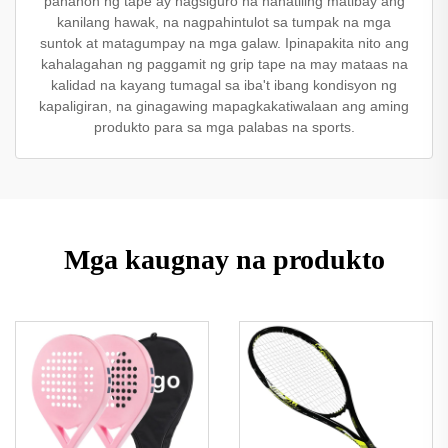
panahon ng tape ay nagsiguro na nanatiling matibay ang
kanilang hawak, na nagpahintulot sa tumpak na mga
suntok at matagumpay na mga galaw. Ipinapakita nito ang
kahalagahan ng paggamit ng grip tape na may mataas na
kalidad na kayang tumagal sa iba't ibang kondisyon ng
kapaligiran, na ginagawing mapagkakatiwalaan ang aming
produkto para sa mga palabas na sports.
Mga kaugnay na produkto