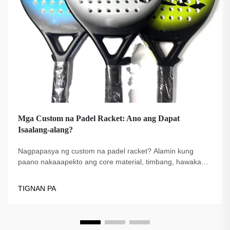
Mga Custom na Padel Racket: Ano ang Dapat
Isaalang-alang?
Nagpapasya ng custom na padel racket? Alamin kung
paano nakaaapekto ang core material, timbang, hawakan,
at istilo ng paglalaro sa iyong performance. Pumili ng
tamang racket para sa iyong laro—tuklasin ang mga
TIGNAN PA
nangungunang tip ngayon.