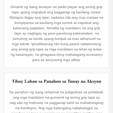
Ginamit ng isang amatyer na padel player ang aming grip
tape upang mapabuti ang pagganap ng kanilang racket.
Matapos ilagay ang tape, nadama nila ang mas mataas na
kumpiyansa sa kanilang mga suntok at napabuti ang
kabuuang paglalaro. Ibinalita ng manlalaro na ang grip
tape ay nagbigay ng pare-parehong pakiramdam, na
tumulong sa kanila upang lumipat sa mas advanced na
mga teknik. Ipinaliliwanag nito kung paano nakatutulong
ang aming grip tape sa mga manlalaro sa lahat ng antas
ng kasanayan, na ginagawa itong mahalagang accessory
para sa seryosong mga atleta.
Tibay Laban sa Panahon sa Tunay na Aksyon
Sa panahon ng isang rehiyonal na paligsahan sa pickleball,
ang mga manlalaro na gumamit ng aming grip tape ay
nag-ulat ng mahusay na pagganap kahit sa mahalumigmig
na kondisyon. Ang mga katangiang nakakatagpo sa