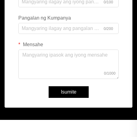
0/100
Pangalan ng Kumpanya
0/200
Mensahe
0/1000
Isumite