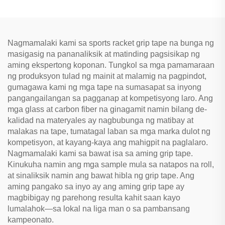
EVA at Aluminum na Frame
Nagmamalaki kami sa sports racket grip tape na bunga ng
masigasig na pananaliksik at matinding pagsisikap ng
aming ekspertong koponan. Tungkol sa mga pamamaraan
ng produksyon tulad ng mainit at malamig na pagpindot,
gumagawa kami ng mga tape na sumasapat sa inyong
pangangailangan sa pagganap at kompetisyong laro. Ang
mga glass at carbon fiber na ginagamit namin bilang de-
kalidad na materyales ay nagbubunga ng matibay at
malakas na tape, tumatagal laban sa mga marka dulot ng
kompetisyon, at kayang-kaya ang mahigpit na paglalaro.
Nagmamalaki kami sa bawat isa sa aming grip tape.
Kinukuha namin ang mga sample mula sa natapos na roll,
at sinaliksik namin ang bawat hibla ng grip tape. Ang
aming pangako sa inyo ay ang aming grip tape ay
magbibigay ng parehong resulta kahit saan kayo
lumalahok—sa lokal na liga man o sa pambansang
kampeonato.