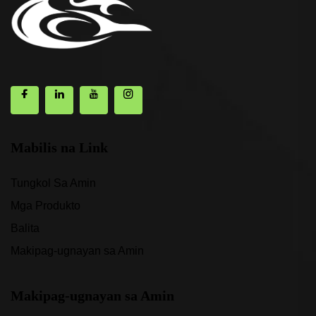
Mabilis na Link
Tungkol Sa Amin
Mga Produkto
Balita
Makipag-ugnayan sa Amin
Makipag-ugnayan sa Amin