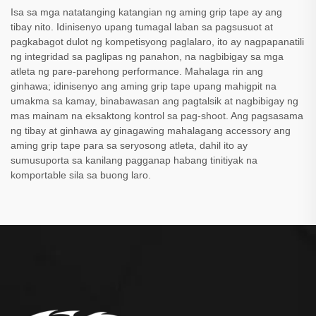
Isa sa mga natatanging katangian ng aming grip tape ay ang
tibay nito. Idinisenyo upang tumagal laban sa pagsusuot at
pagkabagot dulot ng kompetisyong paglalaro, ito ay nagpapanatili
ng integridad sa paglipas ng panahon, na nagbibigay sa mga
atleta ng pare-parehong performance. Mahalaga rin ang
ginhawa; idinisenyo ang aming grip tape upang mahigpit na
umakma sa kamay, binabawasan ang pagtalsik at nagbibigay ng
mas mainam na eksaktong kontrol sa pag-shoot. Ang pagsasama
ng tibay at ginhawa ay ginagawing mahalagang accessory ang
aming grip tape para sa seryosong atleta, dahil ito ay
sumusuporta sa kanilang pagganap habang tinitiyak na
komportable sila sa buong laro.