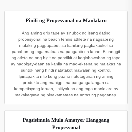
Pinili ng Propesyonal na Manlalaro
Ang aming grip tape ay sinubok ng isang dating
propesyonal na beach tennis athlete na nagsabi ng
malaking pagpapabuti sa kanilang pagkakaukol sa
panahon ng mga mataas na panganib na laban. Binanggit
ng atleta na ang higit na pandikit at kaginhawahan ng tape
ay nagbigay-daan sa kanila na mag-eksena ng malakas na
suntok nang hindi natatakot mawalan ng kontrol.
Ipinapakita nito kung paano natutugunan ng aming
produkto ang mahigpit na pangangailangan sa
kompetisyong laruan, tinitiyak na ang mga manlalaro ay
makakagawa ng pinakamataas na antas ng pagganap.
Pagsisimula Mula Amatyer Hanggang
Propesyonal