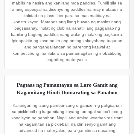
mabilis na nasira ang kanilang mga paddles. Pumili sila sa
aming espesyal na disenyo ng paddles na may mataas na
kalidad na glass fiber para sa mas matibay na
konstruksyon. Matapos ang ilang buwan ng masinsinang
pagsasanay, inulat ng club na nanatili ang pagganap ng
kanilang bagong paddles nang walang malaking pagkasira.
Ipinapakita ng kaso na ito ang aming kakayahang tugunan
ang pangangailangan ng parehong kaswal at
kompetitibong manlalaro sa pamamagitan ng inobatibong
pagpili ng materyales.
Pagtaas ng Pamantayan sa Laro Gamit ang
Kagamitang Hindi Dumarating sa Panahon
Kailangan ng isang pambansang organizer ng paligsahan
sa pickleball ng kagamitang kayang tumagal sa iba't ibang
kondisyon ng panahon. Napili ang aming weather-resistant
na kagamitan sa pickleball, na idinisenyo gamit ang
advanced na materyales, para gamitin sa nasabing