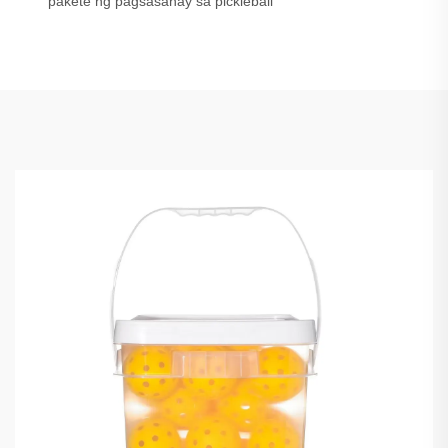
pakete ng pagsasanay sa pickleball