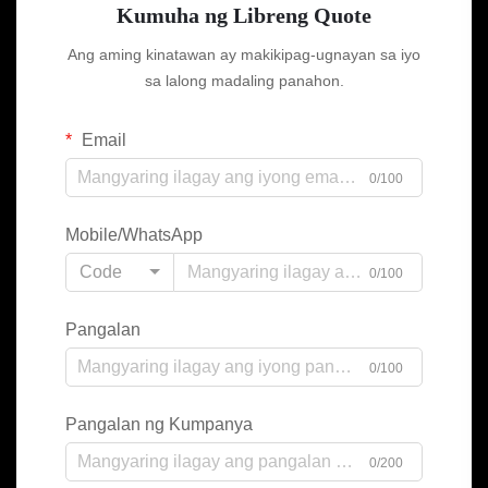
Kumuha ng Libreng Quote
Ang aming kinatawan ay makikipag-ugnayan sa iyo
sa lalong madaling panahon.
Email
0/100
Mobile/WhatsApp
Code
0/100
Pangalan
0/100
Pangalan ng Kumpanya
0/200