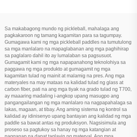
Bola ng Pickleball Set ng 3pc
na Honeycomb para sa
4pc na Set ng Pickleball
Libangan ng Matatanda
Sa makabagong mundo ng pickleball, mahalaga ang
pagkakaroon ng tamang kagamitan para sa tagumpay.
Gumagawa kami ng mga pickleball paddles na tumutulong
sa mga manlalaro na mapaglabanan ang mga paghihirap
sa paglalaro dahil ito ay lumalaban sa pagsusuot.
Gumagamit kami ng mga napapanahong teknolohiya sa
paggawa ng mga produkto at gumagamit ng mga
kagamitan tulad ng mainit at malamig na pres. Ang mga
materyales na may mataas na kalidad tulad ng glass at
carbon fiber, pati na ang mga tiyak na grado tulad ng T700,
ay maaaring madaling i-angkop upang masugpo ang
pangangailangan ng mga manlalaro na nagpapahalaga sa
lakas, magaan, at tibay. Ang aming sistema ng kontrol sa
kalidad ay idinisenyo upang bantayan ang kalidad ng mga
paddle sa bawat antas ng produksyon. Nagsisimula ang
proseso sa pagtukoy sa hanay ng mga katangian at
pagganap na dapat taglayin ng materyal. Ang mga