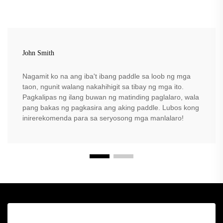
John Smith
Nagamit ko na ang iba't ibang paddle sa loob ng mga
taon, ngunit walang nakahihigit sa tibay ng mga ito.
Pagkalipas ng ilang buwan ng matinding paglalaro, wala
pang bakas ng pagkasira ang aking paddle. Lubos kong
inirerekomenda para sa seryosong mga manlalaro!