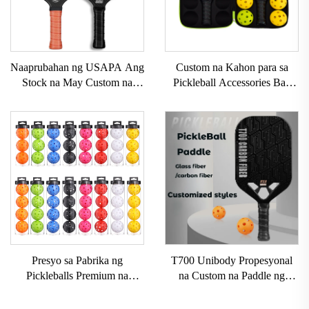
Naaprubahan ng USAPA Ang
Custom na Kahon para sa
Stock na May Custom na
Pickleball Accessories Bag
LOGO 16mm 3K GEN 2 3
EVA na Paddle Case para sa
na Pickleball Paddle na may
Pickleball
Carbon Surface T700 Raw na
Carbon Fiber na Pickleball
Paddles 2024
Presyo sa Pabrika ng
T700 Unibody Propesyonal
Pickleballs Premium na
na Custom na Paddle ng
Kalidad na Aprubado ng
Pickleball 16mm Carbon Fiber
USAPA 40 Holes Panlabas na
Thermoformed Walang Gilid