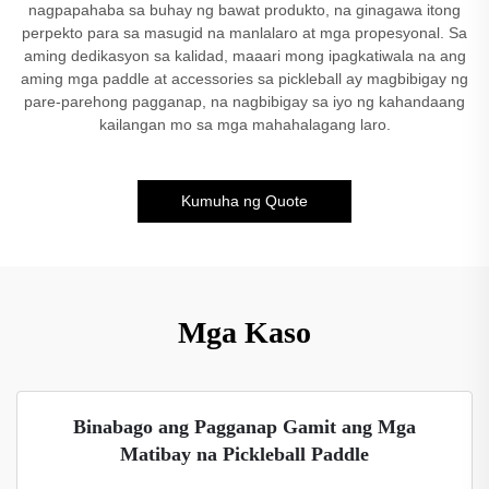
nagpapahaba sa buhay ng bawat produkto, na ginagawa itong
perpekto para sa masugid na manlalaro at mga propesyonal. Sa
aming dedikasyon sa kalidad, maaari mong ipagkatiwala na ang
aming mga paddle at accessories sa pickleball ay magbibigay ng
pare-parehong pagganap, na nagbibigay sa iyo ng kahandaang
kailangan mo sa mga mahahalagang laro.
Kumuha ng Quote
Mga Kaso
Binabago ang Pagganap Gamit ang Mga
Matibay na Pickleball Paddle