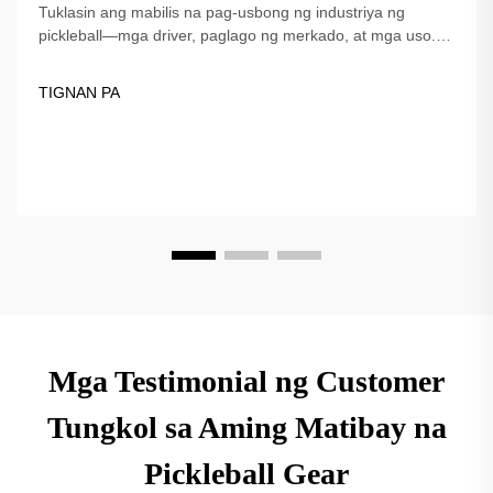
Tuklasin ang mabilis na pag-usbong ng industriya ng
pickleball—mga driver, paglago ng merkado, at mga uso.
Ang Fuzhou Dingzuo, isang pinagkakatiwalaang
tagapagtustos simula noong 2018, ay nag-aalok ng de-
TIGNAN PA
kalidad na kagamitan para sa patuloy na lumalaking larong
ito.
Mga Testimonial ng Customer
Tungkol sa Aming Matibay na
Pickleball Gear