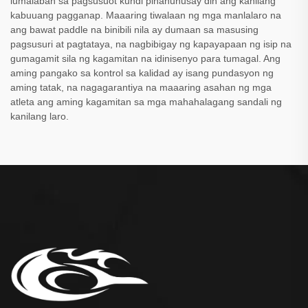
lumalaban sa pagsusuot kundi pinahuhusay din ang kanilang
kabuuang pagganap. Maaaring tiwalaan ng mga manlalaro na
ang bawat paddle na binibili nila ay dumaan sa masusing
pagsusuri at pagtataya, na nagbibigay ng kapayapaan ng isip na
gumagamit sila ng kagamitan na idinisenyo para tumagal. Ang
aming pangako sa kontrol sa kalidad ay isang pundasyon ng
aming tatak, na nagagarantiya na maaaring asahan ng mga
atleta ang aming kagamitan sa mga mahahalagang sandali ng
kanilang laro.