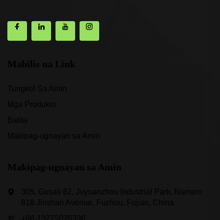
Mabilis na Link
Tungkol Sa Amin
Mga Produkto
Balita
Makipag-ugnayan sa Amin
Makipag-ugnayan sa Amin
305, Gusali 62, Juyuanzhou Industrial Park, Numero
618 Jinshan Avenue, Fuzhou, Fujian, China
+86-13275026336