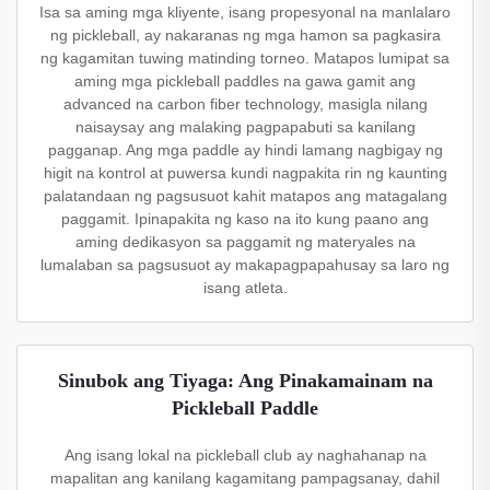
Isa sa aming mga kliyente, isang propesyonal na manlalaro
ng pickleball, ay nakaranas ng mga hamon sa pagkasira
ng kagamitan tuwing matinding torneo. Matapos lumipat sa
aming mga pickleball paddles na gawa gamit ang
advanced na carbon fiber technology, masigla nilang
naisaysay ang malaking pagpapabuti sa kanilang
pagganap. Ang mga paddle ay hindi lamang nagbigay ng
higit na kontrol at puwersa kundi nagpakita rin ng kaunting
palatandaan ng pagsusuot kahit matapos ang matagalang
paggamit. Ipinapakita ng kaso na ito kung paano ang
aming dedikasyon sa paggamit ng materyales na
lumalaban sa pagsusuot ay makapagpapahusay sa laro ng
isang atleta.
Sinubok ang Tiyaga: Ang Pinakamainam na
Pickleball Paddle
Ang isang lokal na pickleball club ay naghahanap na
mapalitan ang kanilang kagamitang pampagsanay, dahil