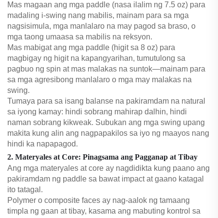
Mas magaan ang mga paddle (nasa ilalim ng 7.5 oz) para
madaling i-swing nang mabilis, mainam para sa mga
nagsisimula, mga manlalaro na may pagod sa braso, o
mga taong umaasa sa mabilis na reksyon.
Mas mabigat ang mga paddle (higit sa 8 oz) para
magbigay ng higit na kapangyarihan, tumutulong sa
pagbuo ng spin at mas malakas na suntok—mainam para
sa mga agresibong manlalaro o mga may malakas na
swing.
Tumaya para sa isang balanse na pakiramdam na natural
sa iyong kamay: hindi sobrang mahirap dalhin, hindi
naman sobrang kikweak. Subukan ang mga swing upang
makita kung alin ang nagpapakilos sa iyo ng maayos nang
hindi ka napapagod.
2. Materyales at Core: Pinagsama ang Pagganap at Tibay
Ang mga materyales at core ay nagdidikta kung paano ang
pakiramdam ng paddle sa bawat impact at gaano katagal
ito tatagal.
Polymer o composite faces ay nag-aalok ng tamaang
timpla ng gaan at tibay, kasama ang mabuting kontrol sa