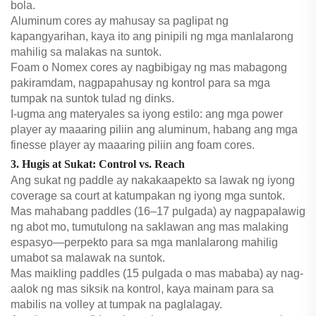
bola.
Aluminum cores ay mahusay sa paglipat ng
kapangyarihan, kaya ito ang pinipili ng mga manlalarong
mahilig sa malakas na suntok.
Foam o Nomex cores ay nagbibigay ng mas mabagong
pakiramdam, nagpapahusay ng kontrol para sa mga
tumpak na suntok tulad ng dinks.
I-ugma ang materyales sa iyong estilo: ang mga power
player ay maaaring piliin ang aluminum, habang ang mga
finesse player ay maaaring piliin ang foam cores.
3. Hugis at Sukat: Control vs. Reach
Ang sukat ng paddle ay nakakaapekto sa lawak ng iyong
coverage sa court at katumpakan ng iyong mga suntok.
Mas mahabang paddles (16–17 pulgada) ay nagpapalawig
ng abot mo, tumutulong na saklawan ang mas malaking
espasyo—perpekto para sa mga manlalarong mahilig
umabot sa malawak na suntok.
Mas maikling paddles (15 pulgada o mas mababa) ay nag-
aalok ng mas siksik na kontrol, kaya mainam para sa
mabilis na volley at tumpak na paglalagay.