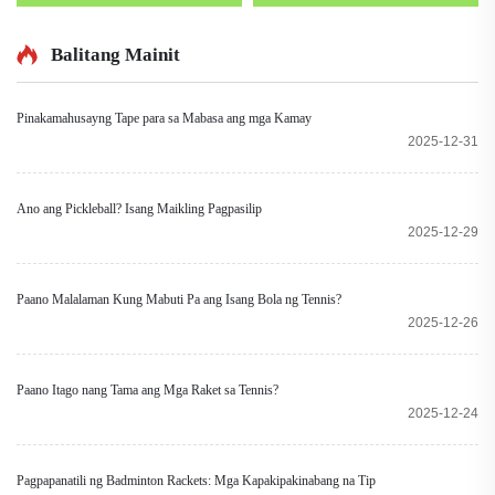
Machine na may Remote
mula sa Tsina, Direktang
Control at Self-Service
Custom Logo, 24K
na Kagamitan sa
Carbon Fiber Padel
Balitang Mainit
Pagsasanay sa
Racket, Tennis Paddle
Pickleball at Tennis na
Racket
Pinakamahusayng Tape para sa Mabasa ang mga Kamay
Gawa sa Bakal
2025-12-31
Ano ang Pickleball? Isang Maikling Pagpasilip
2025-12-29
Paano Malalaman Kung Mabuti Pa ang Isang Bola ng Tennis?
2025-12-26
Paano Itago nang Tama ang Mga Raket sa Tennis?
2025-12-24
Pagpapanatili ng Badminton Rackets: Mga Kapakipakinabang na Tip