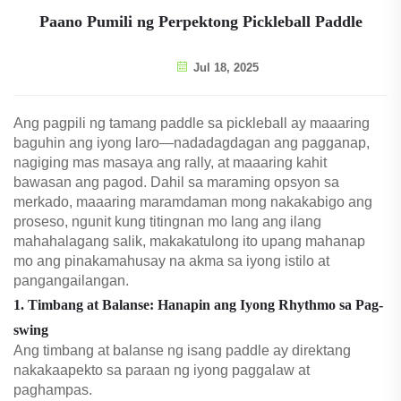
Paano Pumili ng Perpektong Pickleball Paddle
Jul 18, 2025
Ang pagpili ng tamang paddle sa pickleball ay maaaring
baguhin ang iyong laro—nadadagdagan ang pagganap,
nagiging mas masaya ang rally, at maaaring kahit
bawasan ang pagod. Dahil sa maraming opsyon sa
merkado, maaaring maramdaman mong nakakabigo ang
proseso, ngunit kung titingnan mo lang ang ilang
mahahalagang salik, makakatulong ito upang mahanap
mo ang pinakamahusay na akma sa iyong istilo at
pangangailangan.
1. Timbang at Balanse: Hanapin ang Iyong Rhythmo sa Pag-
swing
Ang timbang at balanse ng isang paddle ay direktang
nakakaapekto sa paraan ng iyong paggalaw at
paghampas.