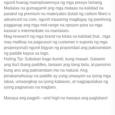
ngunit huwag maimpluwensya ng mga presyo lamang.
Madalas na gumagamit ang mga mataas na kalidad na
palakol ng premium na materyales (tulad ng carbon fiber) o
advanced na core, ngunit maaaring magbigay ng parehong
pagganap ang mga mid-range na opsyon para sa mga
kaswal o intermediate na manlalaro.
Mag-research ng mga brand na kilala sa kalidad (hal., mga
may matibay na pagsusuri ng customer o suporta ng mga
propesyonal) ngunit bigyan ng prayoridad ang pakiramdam
ng paddle kaysa sa logo.
Huling Tip: Subukan bago bumili, kung maaari. Galawin
ang iba't ibang paddles, tamaan ang ilang bola, at pansinin
kung ano ang pakiramdam mo na natural. Ang
pinakamahusay na paddle ay yung umaayon sa iyong mga
lakas, umaangkop sa iyong katawan, at nagpapalakas ng
iyong pagnanais na maglaro.
Masaya ang pagpili—and higit na masaya ang paglalaro!