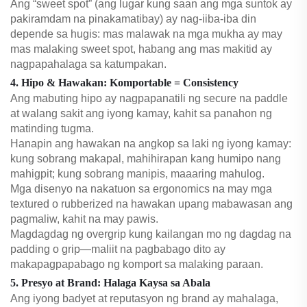
Ang “sweet spot” (ang lugar kung saan ang mga suntok ay
pakiramdam na pinakamatibay) ay nag-iiba-iba din
depende sa hugis: mas malawak na mga mukha ay may
mas malaking sweet spot, habang ang mas makitid ay
nagpapahalaga sa katumpakan.
4. Hipo & Hawakan: Komportable = Consistency
Ang mabuting hipo ay nagpapanatili ng secure na paddle
at walang sakit ang iyong kamay, kahit sa panahon ng
matinding tugma.
Hanapin ang hawakan na angkop sa laki ng iyong kamay:
kung sobrang makapal, mahihirapan kang humipo nang
mahigpit; kung sobrang manipis, maaaring mahulog.
Mga disenyo na nakatuon sa ergonomics na may mga
textured o rubberized na hawakan upang mabawasan ang
pagmaliw, kahit na may pawis.
Magdagdag ng overgrip kung kailangan mo ng dagdag na
padding o grip—maliit na pagbabago dito ay
makapagpapabago ng komport sa malaking paraan.
5. Presyo at Brand: Halaga Kaysa sa Abala
Ang iyong badyet at reputasyon ng brand ay mahalaga,