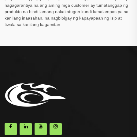
nagagarantiya na ang aming mga customer ay tumatanggap ng
produkto na hindi lamang nakakatugon kundi lumalampas pa sa
kanilang inaasahan, na nagbibigay ng kapayapaan ng isip at
tiwala sa kanilang kagamitan.