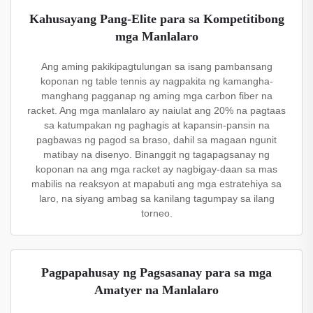
Kahusayang Pang-Elite para sa Kompetitibong
mga Manlalaro
Ang aming pakikipagtulungan sa isang pambansang
koponan ng table tennis ay nagpakita ng kamangha-
manghang pagganap ng aming mga carbon fiber na
racket. Ang mga manlalaro ay naiulat ang 20% na pagtaas
sa katumpakan ng paghagis at kapansin-pansin na
pagbawas ng pagod sa braso, dahil sa magaan ngunit
matibay na disenyo. Binanggit ng tagapagsanay ng
koponan na ang mga racket ay nagbigay-daan sa mas
mabilis na reaksyon at mapabuti ang mga estratehiya sa
laro, na siyang ambag sa kanilang tagumpay sa ilang
torneo.
Pagpapahusay ng Pagsasanay para sa mga
Amatyer na Manlalaro