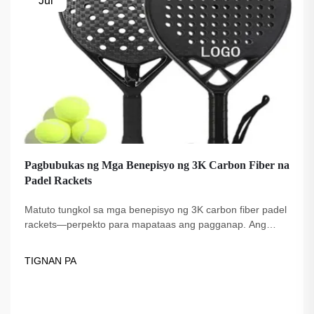
Jul
Pagbubukas ng Mga Benepisyo ng 3K Carbon Fiber na
Padel Rackets
Matuto tungkol sa mga benepisyo ng 3K carbon fiber padel
rackets—perpekto para mapataas ang pagganap. Ang
Fuzhou Dingzuo, isang tagapagtustos na itinatag noong
2018, ay nag-aalok ng de-kalidad, pinagkakatiwalaan ng
TIGNAN PA
mga propesyonal, at USAPA-compliant na mga opsyon.