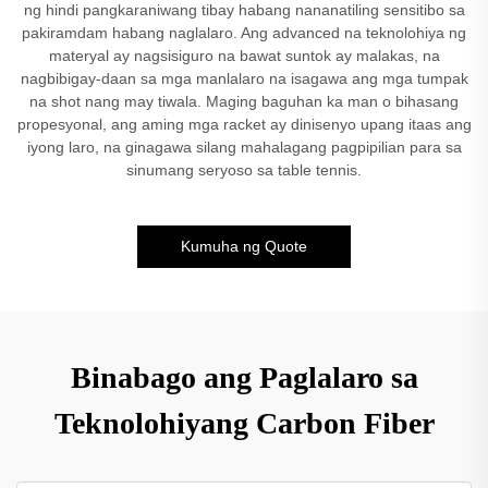
ng hindi pangkaraniwang tibay habang nananatiling sensitibo sa
pakiramdam habang naglalaro. Ang advanced na teknolohiya ng
materyal ay nagsisiguro na bawat suntok ay malakas, na
nagbibigay-daan sa mga manlalaro na isagawa ang mga tumpak
na shot nang may tiwala. Maging baguhan ka man o bihasang
propesyonal, ang aming mga racket ay dinisenyo upang itaas ang
iyong laro, na ginagawa silang mahalagang pagpipilian para sa
sinumang seryoso sa table tennis.
Kumuha ng Quote
Binabago ang Paglalaro sa
Teknolohiyang Carbon Fiber