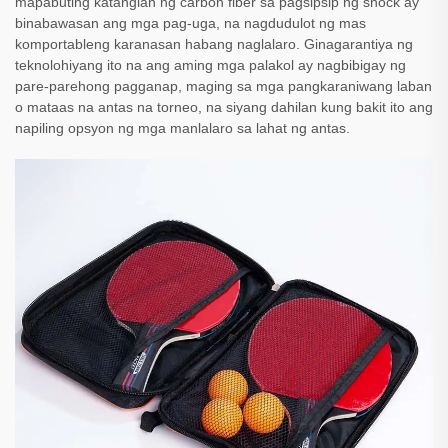
mapabuting katangian ng carbon fiber sa pagsipsip ng shock ay
binabawasan ang mga pag-uga, na nagdudulot ng mas
komportableng karanasan habang naglalaro. Ginagarantiya ng
teknolohiyang ito na ang aming mga palakol ay nagbibigay ng
pare-parehong pagganap, maging sa mga pangkaraniwang laban
o mataas na antas na torneo, na siyang dahilan kung bakit ito ang
napiling opsyon ng mga manlalaro sa lahat ng antas.