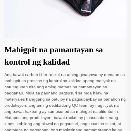
Mahigpit na pamantayan sa
kontrol ng kalidad
Ang bawat carbon fiber racket na aming ginagawa ay dumaan sa
mahigpit na proseso ng kontrol sa kalidad upang matiyak na
natutugunan nito ang aming mataas na pamantayan sa
pagganap. Mula sa paunang pagsusuri sa mga hilaw na
materyales hanggang sa patuloy na pagsubaybay sa panahon ng
produksyon, ang aming dedikadong QC team ay nagtitiyak na
ang bawat hakbang ay sumusunod sa mahigpit na alituntunin.
Matapos ang produksyon, bawat racket ay pinasusubok nang
lubos, kabilang ang biswal na pagsusuri, pagsusuri sa sukat, at
pagtatasa ng pagganap. Ang masinsinang pamamaraang ito ay