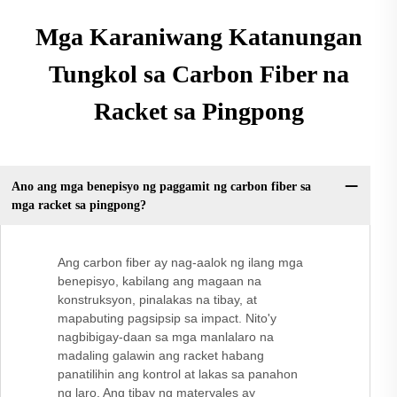
Mga Karaniwang Katanungan
Tungkol sa Carbon Fiber na
Racket sa Pingpong
Ano ang mga benepisyo ng paggamit ng carbon fiber sa
mga racket sa pingpong?
Ang carbon fiber ay nag-aalok ng ilang mga
benepisyo, kabilang ang magaan na
konstruksyon, pinalakas na tibay, at
mapabuting pagsipsip sa impact. Nito'y
nagbibigay-daan sa mga manlalaro na
madaling galawin ang racket habang
panatilihin ang kontrol at lakas sa panahon
ng laro. Ang tibay ng materyales ay