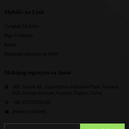
Mabilis na Link
Tungkol Sa Amin
Mga Produkto
Balita
Makipag-ugnayan sa Amin
Makipag-ugnayan sa Amin
305, Gusali 62, Juyuanzhou Industrial Park, Numero
618 Jinshan Avenue, Fuzhou, Fujian, China
+86-13275026336
[email protected]