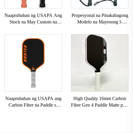
Naaprubahan ng USAPA Ang
Propesyonal na Pinakabagong
Stock na May Custom na
Modelo na Mayroong I-
LOGO 16mm 3K GEN 2 3
customize na Logo ng Brand
na Pickleball Paddle na may
na Propesyonal na Paddle
Carbon Surface T700 Raw na
Tennis Padel Raket
Carbon Fiber na Pickleball
Paddles 2024
Naaprubahan ng USAPA ang
High Quality 16mm Carbon
Carbon Fiber na Paddle sa
Fiber Gen 4 Paddle Matte para
Pickleball, 16mm Kapal, May
sa Pickleball Racket Matibay
Custom na Logo, Madaling
na May Factory Direct Supply
Dalhin, Walang Gilid na Estilo
Pickleball Paddle
para sa Isport at Aliwan na