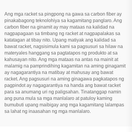
Honeycomb
Ang mga racket sa pingpong na gawa sa carbon fiber ay
pinakabagong teknolohiya sa kagamitang panglaro. Ang
carbon fiber na ginamit ay may mataas na kalidad na
nagpapagaan sa timbang ng racket at nagpapalakas sa
katatagan at tibay nito. Upang matiyak ang kalidad sa
bawat racket, nagsisimula kami sa pagsusuri sa hilaw na
materyales hanggang sa pagtatapos ng produkto at sa
kahusayan nito. Ang mga mataas na antas na mainit at
malamig na pamprindihing kagamitan na aming ginagamit
ay nagagarantiya na matibay at mahusay ang bawat
racket. Ang pagsusuri na aming ginagawa pagkatapos ng
pagpindot ay nagagarantiya na handa ang bawat racket
para sa anumang uri ng paligsahan. Tinatanggap namin
ang puna mula sa mga manlalaro at patuloy kaming
bumubuti upang maibigay ang mga kagamitang lalampas
sa lahat ng inaasahan ng mga manlalaro.