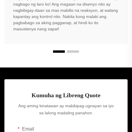
nagbago ng laro ko! Ang magaan na disenyo nito ay
nagbibigay-daan sa mas mabilis na reaksyon, at walang
kapantay ang kontrol nito. Nakita kong malaki ang
pagbabago sa aking pagganap, at hindi ko ito
masustenya nang sapat!
Kumuha ng Libreng Quote
Ang aming kinatawan ay makikipag-ugnayan sa iyo
sa lalong madaling panahon.
Email