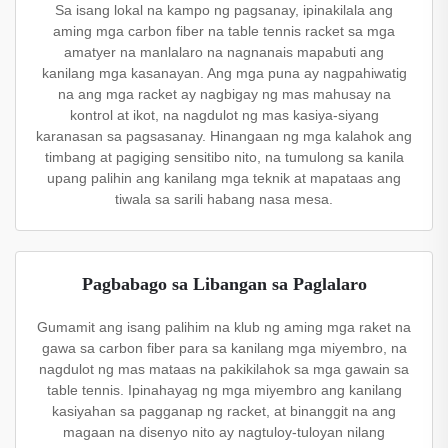
Sa isang lokal na kampo ng pagsanay, ipinakilala ang
aming mga carbon fiber na table tennis racket sa mga
amatyer na manlalaro na nagnanais mapabuti ang
kanilang mga kasanayan. Ang mga puna ay nagpahiwatig
na ang mga racket ay nagbigay ng mas mahusay na
kontrol at ikot, na nagdulot ng mas kasiya-siyang
karanasan sa pagsasanay. Hinangaan ng mga kalahok ang
timbang at pagiging sensitibo nito, na tumulong sa kanila
upang palihin ang kanilang mga teknik at mapataas ang
tiwala sa sarili habang nasa mesa.
Pagbabago sa Libangan sa Paglalaro
Gumamit ang isang palihim na klub ng aming mga raket na
gawa sa carbon fiber para sa kanilang mga miyembro, na
nagdulot ng mas mataas na pakikilahok sa mga gawain sa
table tennis. Ipinahayag ng mga miyembro ang kanilang
kasiyahan sa pagganap ng racket, at binanggit na ang
magaan na disenyo nito ay nagtuloy-tuloyan nilang