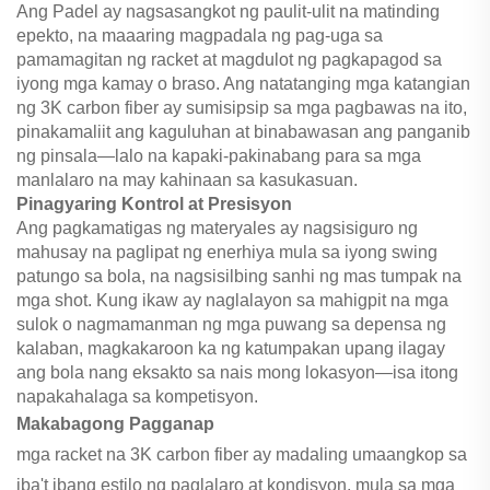
Ang Padel ay nagsasangkot ng paulit-ulit na matinding
epekto, na maaaring magpadala ng pag-uga sa
pamamagitan ng racket at magdulot ng pagkapagod sa
iyong mga kamay o braso. Ang natatanging mga katangian
ng 3K carbon fiber ay sumisipsip sa mga pagbawas na ito,
pinakamaliit ang kaguluhan at binabawasan ang panganib
ng pinsala—lalo na kapaki-pakinabang para sa mga
manlalaro na may kahinaan sa kasukasuan.
Pinagyaring Kontrol at Presisyon
Ang pagkamatigas ng materyales ay nagsisiguro ng
mahusay na paglipat ng enerhiya mula sa iyong swing
patungo sa bola, na nagsisilbing sanhi ng mas tumpak na
mga shot. Kung ikaw ay naglalayon sa mahigpit na mga
sulok o nagmamanman ng mga puwang sa depensa ng
kalaban, magkakaroon ka ng katumpakan upang ilagay
ang bola nang eksakto sa nais mong lokasyon—isa itong
napakahalaga sa kompetisyon.
Makabagong Pagganap
mga racket na 3K carbon fiber ay madaling umaangkop sa
iba't ibang estilo ng paglalaro at kondisyon, mula sa mga