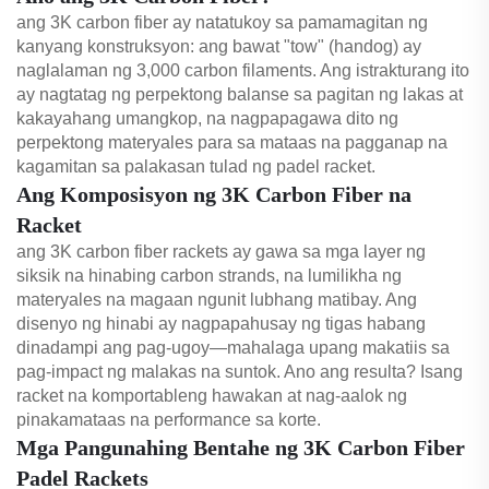
ang 3K carbon fiber ay natatukoy sa pamamagitan ng
kanyang konstruksyon: ang bawat "tow" (handog) ay
naglalaman ng 3,000 carbon filaments. Ang istrakturang ito
ay nagtatag ng perpektong balanse sa pagitan ng lakas at
kakayahang umangkop, na nagpapagawa dito ng
perpektong materyales para sa mataas na pagganap na
kagamitan sa palakasan tulad ng padel racket.
Ang Komposisyon ng 3K Carbon Fiber na
Racket
ang 3K carbon fiber rackets ay gawa sa mga layer ng
siksik na hinabing carbon strands, na lumilikha ng
materyales na magaan ngunit lubhang matibay. Ang
disenyo ng hinabi ay nagpapahusay ng tigas habang
dinadampi ang pag-ugoy—mahalaga upang makatiis sa
pag-impact ng malakas na suntok. Ano ang resulta? Isang
racket na komportableng hawakan at nag-aalok ng
pinakamataas na performance sa korte.
Mga Pangunahing Bentahe ng 3K Carbon Fiber
Padel Rackets