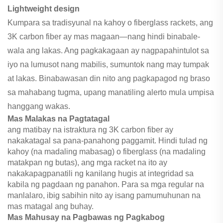
Lightweight design
Kumpara sa tradisyunal na kahoy o fiberglass rackets, ang
3K carbon fiber ay mas magaan—nang hindi binabale-
wala ang lakas. Ang pagkakagaan ay nagpapahintulot sa
iyo na lumusot nang mabilis, sumuntok nang may tumpak
at lakas. Binabawasan din nito ang pagkapagod ng braso
sa mahabang tugma, upang manatiling alerto mula umpisa
hanggang wakas.
Mas Malakas na Pagtatagal
ang matibay na istraktura ng 3K carbon fiber ay
nakakatagal sa pana-panahong paggamit. Hindi tulad ng
kahoy (na madaling mabasag) o fiberglass (na madaling
matakpan ng butas), ang mga racket na ito ay
nakakapagpanatili ng kanilang hugis at integridad sa
kabila ng pagdaan ng panahon. Para sa mga regular na
manlalaro, ibig sabihin nito ay isang pamumuhunan na
mas matagal ang buhay.
Mas Mahusay na Pagbawas ng Pagkabog