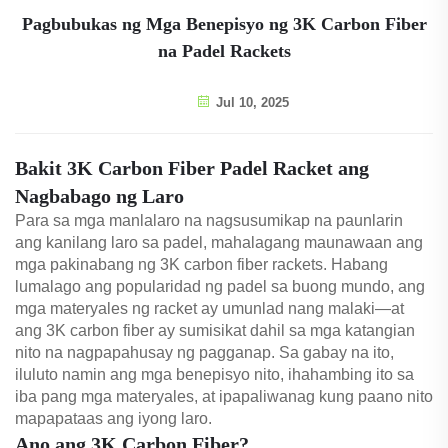
Pagbubukas ng Mga Benepisyo ng 3K Carbon Fiber
na Padel Rackets
Jul 10, 2025
Bakit 3K Carbon Fiber Padel Racket ang
Nagbabago ng Laro
Para sa mga manlalaro na nagsusumikap na paunlarin
ang kanilang laro sa padel, mahalagang maunawaan ang
mga pakinabang ng 3K carbon fiber rackets. Habang
lumalago ang popularidad ng padel sa buong mundo, ang
mga materyales ng racket ay umunlad nang malaki—at
ang 3K carbon fiber ay sumisikat dahil sa mga katangian
nito na nagpapahusay ng pagganap. Sa gabay na ito,
iluluto namin ang mga benepisyo nito, ihahambing ito sa
iba pang mga materyales, at ipapaliwanag kung paano nito
mapapataas ang iyong laro.
Ano ang 3K Carbon Fiber?