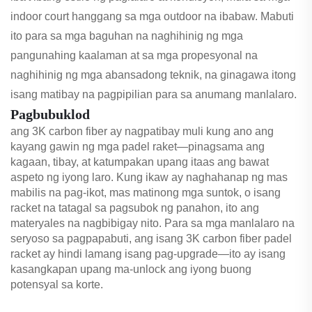
indoor court hanggang sa mga outdoor na ibabaw. Mabuti
ito para sa mga baguhan na naghihinig ng mga
pangunahing kaalaman at sa mga propesyonal na
naghihinig ng mga abansadong teknik, na ginagawa itong
isang matibay na pagpipilian para sa anumang manlalaro.
Pagbubuklod
ang 3K carbon fiber ay nagpatibay muli kung ano ang
kayang gawin ng mga padel raket—pinagsama ang
kagaan, tibay, at katumpakan upang itaas ang bawat
aspeto ng iyong laro. Kung ikaw ay naghahanap ng mas
mabilis na pag-ikot, mas matinong mga suntok, o isang
racket na tatagal sa pagsubok ng panahon, ito ang
materyales na nagbibigay nito. Para sa mga manlalaro na
seryoso sa pagpapabuti, ang isang 3K carbon fiber padel
racket ay hindi lamang isang pag-upgrade—ito ay isang
kasangkapan upang ma-unlock ang iyong buong
potensyal sa korte.