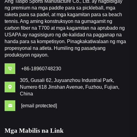
Ang Taspo Sports Manufacture Co., Ltd. ay nagbibigay
ng premium na mga paddle para sa pickleball, mga
raketa para sa padel, at mga kagamitan para sa beach
tennis. Ang aming konstruksyon na gumagamit ng
carbon fiber na T700 at mga kagamitan na aprubado ng
USAPA ay nagsisiguro ng de-kalidad na pagganap na
handa para sa kompetisyon. Pinagkakatiwalaan ng mga
propesyonal na atleta. Humiling ng pasadyang
produksyon ngayon.
+86-18960748230
305, Gusali 62, Juyuanzhou Industrial Park,
Numero 618 Jinshan Avenue, Fuzhou, Fujian,
China
[email protected]
Mga Mabilis na Link