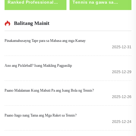
Ranked Professional
Tennis na gawa sa
mula sa Tsina, Direktang
Carbon Fiber,
Custom Logo, 24K
Propesyonal na Pabrika,
Carbon Fiber Padel
OEM/ODM, Magaan na
Balitang Mainit
Racket, Tennis Paddle
Raket para sa Padel, May
Racket
Benta sa Buong-buo,
Pinakamahusayng Tape para sa Mabasa ang mga Kamay
Mataas na Kalidad na
2025-12-31
Raket para sa
Pagsasanay
Ano ang Pickleball? Isang Maikling Pagpasilip
2025-12-29
Paano Malalaman Kung Mabuti Pa ang Isang Bola ng Tennis?
2025-12-26
Paano Itago nang Tama ang Mga Raket sa Tennis?
2025-12-24