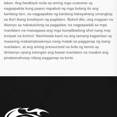
laban. Ang feedback mula sa aming mga customer ay
nagpapakita kung paano napabuti ng mga bolang ito ang
kanilang laro, na nagpapakita ng kanilang kakayahang umangkop
sa iba't ibang kondisyon ng paglalaro. Bukod dito, ang magaan na
disenyo ay nakatutulong sa paggalaw, na nagpapadali sa mga
manlalaro na maisagawa ang mga kumplikadong shot nang may
tumpak na kontrol. Naniniwala kami na ang tamang kagamitan ay
maaaring makaimpluwensya nang malaki sa pagganap ng isang
manlalaro, at ang aming pressurized na bola ng tennis ay
dinisenyo upang tulungan ang bawat manlalaro na maabot ang
pinakamahusay nilang pagganap sa korte.