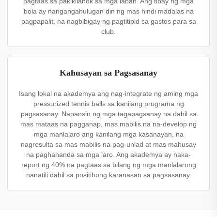
pagtaas sa pakikilahok sa mga laban. Ang tibay ng mga
bola ay nangangahulugan din ng mas hindi madalas na
pagpapalit, na nagbibigay ng pagtitipid sa gastos para sa
club.
Kahusayan sa Pagsasanay
Isang lokal na akademya ang nag-integrate ng aming mga
pressurized tennis balls sa kanilang programa ng
pagsasanay. Napansin ng mga tagapagsanay na dahil sa
mas mataas na pagganap, mas mabilis na na-develop ng
mga manlalaro ang kanilang mga kasanayan, na
nagresulta sa mas mabilis na pag-unlad at mas mahusay
na paghahanda sa mga laro. Ang akademya ay naka-
report ng 40% na pagtaas sa bilang ng mga manlalarong
nanatili dahil sa positibong karanasan sa pagsasanay.