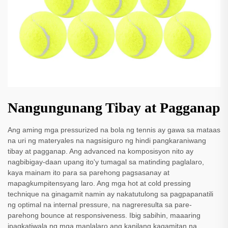
Nangungunang Tibay at Pagganap
Ang aming mga pressurized na bola ng tennis ay gawa sa mataas
na uri ng materyales na nagsisiguro ng hindi pangkaraniwang
tibay at pagganap. Ang advanced na komposisyon nito ay
nagbibigay-daan upang ito'y tumagal sa matinding paglalaro,
kaya mainam ito para sa parehong pagsasanay at
mapagkumpitensyang laro. Ang mga hot at cold pressing
technique na ginagamit namin ay nakatutulong sa pagpapanatili
ng optimal na internal pressure, na nagreresulta sa pare-
parehong bounce at responsiveness. Ibig sabihin, maaaring
ipagkatiwala ng mga manlalaro ang kanilang kagamitan na