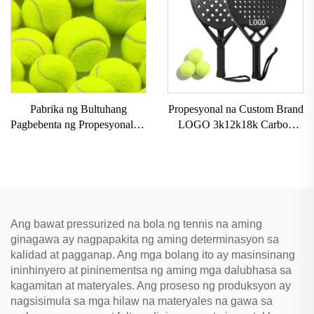
para sa Mag-asawa
Net EVA Grip
Pabrika ng Bultuhang
Propesyonal na Custom Brand
Pagbebenta ng Propesyonal na
LOGO 3k12k18k Carbon
I-customize ang Logo ng
Paddle Racket na Carbon
Brand ng Mataas na
Fiber Beach Padel Tennis
Elastikong Bola sa Beach
Rackets Paddle para sa
Tennis na Mayroong Kemikal
Pagsasanay
na Fiber Rubber na Panlinis
Ang bawat pressurized na bola ng tennis na aming
ginagawa ay nagpapakita ng aming determinasyon sa
kalidad at pagganap. Ang mga bolang ito ay masinsinang
ininhinyero at pininementsa ng aming mga dalubhasa sa
kagamitan at materyales. Ang proseso ng produksyon ay
nagsisimula sa mga hilaw na materyales na gawa sa