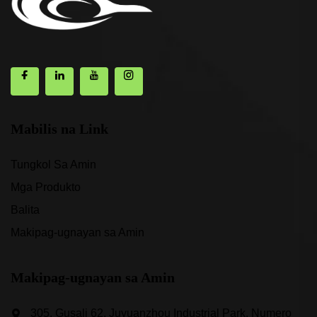
Mabilis na Link
Tungkol Sa Amin
Mga Produkto
Balita
Makipag-ugnayan sa Amin
Makipag-ugnayan sa Amin
305, Gusali 62, Juyuanzhou Industrial Park, Numero