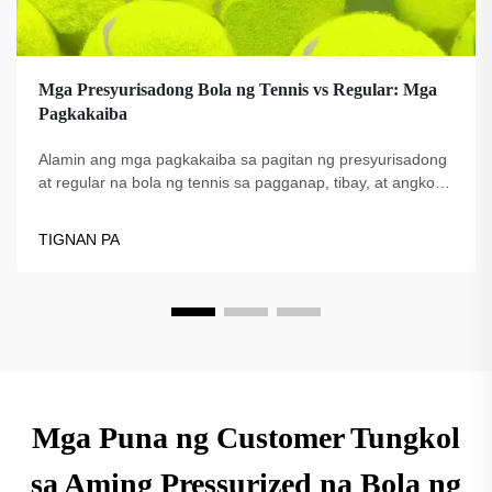
Mga Presyurisadong Bola ng Tennis vs Regular: Mga
Pagkakaiba
Alamin ang mga pagkakaiba sa pagitan ng presyurisadong
at regular na bola ng tennis sa pagganap, tibay, at angkop
na gamit. Hanapin ang pinakamahusay na uri ng bola para
sa mga propesyonal, nagsisimula, at pagsasanay. Alamin
TIGNAN PA
pa ngayon.
Mga Puna ng Customer Tungkol
sa Aming Pressurized na Bola ng