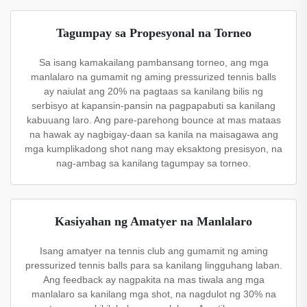
Tagumpay sa Propesyonal na Torneo
Sa isang kamakailang pambansang torneo, ang mga
manlalaro na gumamit ng aming pressurized tennis balls
ay naiulat ang 20% na pagtaas sa kanilang bilis ng
serbisyo at kapansin-pansin na pagpapabuti sa kanilang
kabuuang laro. Ang pare-parehong bounce at mas mataas
na hawak ay nagbigay-daan sa kanila na maisagawa ang
mga kumplikadong shot nang may eksaktong presisyon, na
nag-ambag sa kanilang tagumpay sa torneo.
Kasiyahan ng Amatyer na Manlalaro
Isang amatyer na tennis club ang gumamit ng aming
pressurized tennis balls para sa kanilang lingguhang laban.
Ang feedback ay nagpakita na mas tiwala ang mga
manlalaro sa kanilang mga shot, na nagdulot ng 30% na