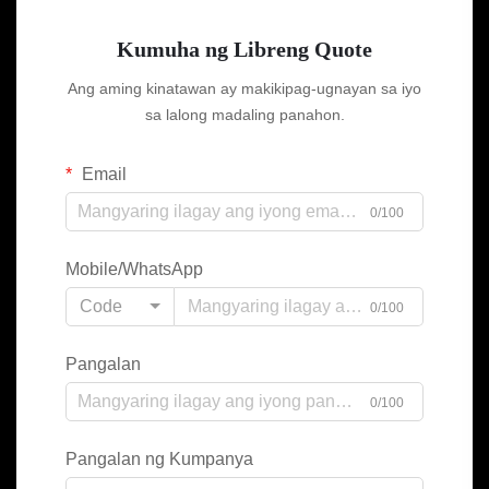
Kumuha ng Libreng Quote
Ang aming kinatawan ay makikipag-ugnayan sa iyo
sa lalong madaling panahon.
Email
0/100
Mobile/WhatsApp
Code
0/100
Pangalan
0/100
Pangalan ng Kumpanya