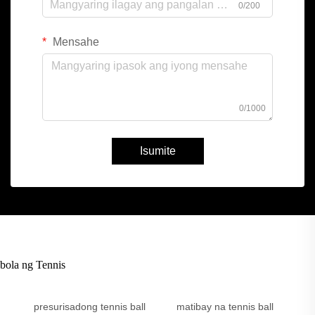
0/200
Mensahe
0/1000
Isumite
bola ng Tennis
presurisadong tennis ball
matibay na tennis ball