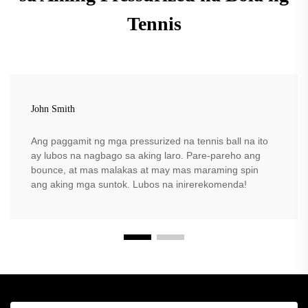
Tennis
John Smith
Ang paggamit ng mga pressurized na tennis ball na ito
ay lubos na nagbago sa aking laro. Pare-pareho ang
bounce, at mas malakas at may mas maraming spin
ang aking mga suntok. Lubos na inirerekomenda!