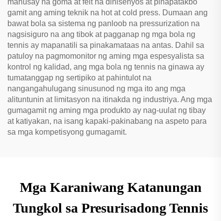
mahusay na goma at felt na dinisenyos at pinapatakbo
gamit ang aming teknik na hot at cold press. Dumaan ang
bawat bola sa sistema ng panloob na pressurization na
nagsisiguro na ang tibok at pagganap ng mga bola ng
tennis ay mapanatili sa pinakamataas na antas. Dahil sa
patuloy na pagmomonitor ng aming mga espesyalista sa
kontrol ng kalidad, ang mga bola ng tennis na ginawa ay
tumatanggap ng sertipiko at pahintulot na
nangangahulugang sinusunod ng mga ito ang mga
alituntunin at limitasyon na itinakda ng industriya. Ang mga
gumagamit ng aming mga produkto ay nag-uulat ng tibay
at katiyakan, na isang kapaki-pakinabang na aspeto para
sa mga kompetisyong gumagamit.
Mga Karaniwang Katanungan
Tungkol sa Presurisadong Tennis