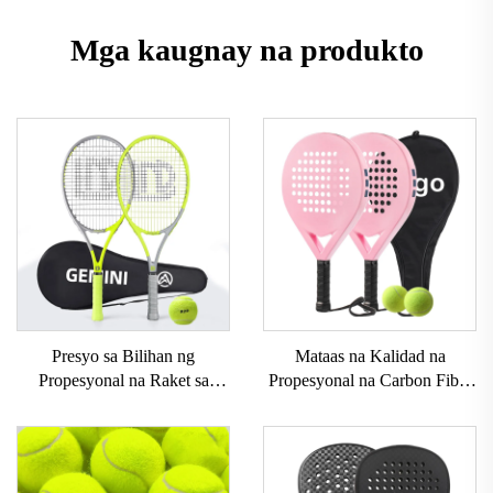
Mga kaugnay na produkto
Presyo sa Bilihan ng
Mataas na Kalidad na
Propesyonal na Raket sa
Propesyonal na Carbon Fiber
Tennis 27 Pulgadang Raket sa
Padel Raket Na Mayroong
Tennis Kasama ang Bag
Maaaring I-customize na
Propesyonal na Carbon
Panlabas na Sports Beach
Gemini na Raket sa Tennis
Tennis Racket na may Nylon