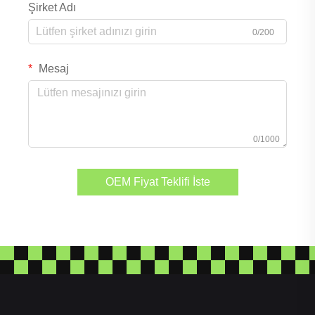
Şirket Adı
0/200
Mesaj
0/1000
OEM Fiyat Teklifi İste