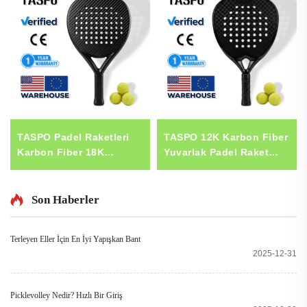
TASPO Padel Raketleri
TASPO 12K Karbon Fiber
Karbon Fiber 18K
Yuvarlak Padel Raket
Gözyaşı Şekilli Padel
Profesyonel Kontrol
Raket Profesyonel Padel
Padel Tenisi Raketi
Tenisi Raketi Yumuşak
Yumuşak EVA 1 Yıl
Son Haberler
EVA 1 Yıl Garanti ABD ve
Garanti ABD ve AB Depo
AB Yerel Stok
Terleyen Eller İçin En İyi Yapışkan Bant
2025-12-31
Picklevolley Nedir? Hızlı Bir Giriş