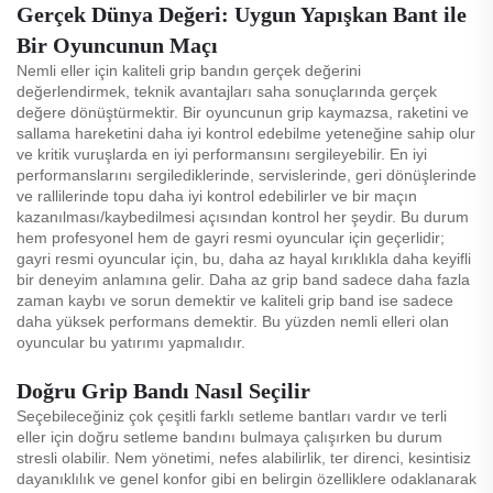
Gerçek Dünya Değeri: Uygun Yapışkan Bant ile
Bir Oyuncunun Maçı
Nemli eller için kaliteli grip bandın gerçek değerini
değerlendirmek, teknik avantajları saha sonuçlarında gerçek
değere dönüştürmektir. Bir oyuncunun grip kaymazsa, raketini ve
sallama hareketini daha iyi kontrol edebilme yeteneğine sahip olur
ve kritik vuruşlarda en iyi performansını sergileyebilir. En iyi
performanslarını sergilediklerinde, servislerinde, geri dönüşlerinde
ve rallilerinde topu daha iyi kontrol edebilirler ve bir maçın
kazanılması/kaybedilmesi açısından kontrol her şeydir. Bu durum
hem profesyonel hem de gayri resmi oyuncular için geçerlidir;
gayri resmi oyuncular için, bu, daha az hayal kırıklıkla daha keyifli
bir deneyim anlamına gelir. Daha az grip band sadece daha fazla
zaman kaybı ve sorun demektir ve kaliteli grip band ise sadece
daha yüksek performans demektir. Bu yüzden nemli elleri olan
oyuncular bu yatırımı yapmalıdır.
Doğru Grip Bandı Nasıl Seçilir
Seçebileceğiniz çok çeşitli farklı setleme bantları vardır ve terli
eller için doğru setleme bandını bulmaya çalışırken bu durum
stresli olabilir. Nem yönetimi, nefes alabilirlik, ter direnci, kesintisiz
dayanıklılık ve genel konfor gibi en belirgin özelliklere odaklanarak