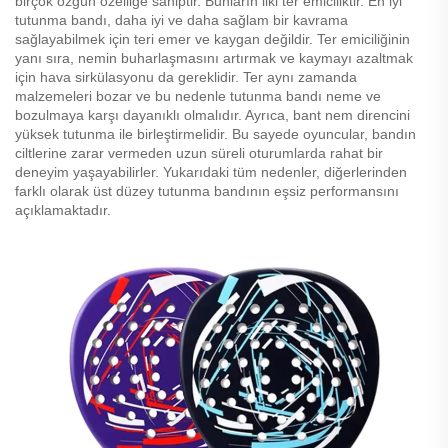
birçok özgün özelliğe sahiptir. Bunların ilki ter emiciliktir. En iyi
tutunma bandı, daha iyi ve daha sağlam bir kavrama
sağlayabilmek için teri emer ve kaygan değildir. Ter emiciliğinin
yanı sıra, nemin buharlaşmasını artırmak ve kaymayı azaltmak
için hava sirkülasyonu da gereklidir. Ter aynı zamanda
malzemeleri bozar ve bu nedenle tutunma bandı neme ve
bozulmaya karşı dayanıklı olmalıdır. Ayrıca, bant nem direncini
yüksek tutunma ile birleştirmelidir. Bu sayede oyuncular, bandın
ciltlerine zarar vermeden uzun süreli oturumlarda rahat bir
deneyim yaşayabilirler. Yukarıdaki tüm nedenler, diğerlerinden
farklı olarak üst düzey tutunma bandının eşsiz performansını
açıklamaktadır.