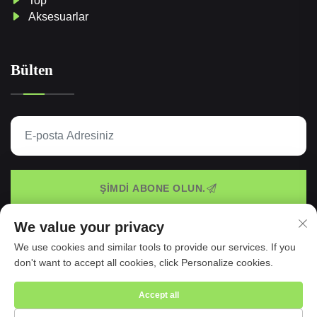
Top
Aksesuarlar
Bülten
ŞİMDİ ABONE OLUN.
We value your privacy
We use cookies and similar tools to provide our services. If you
Tüm hakları Taspo Sports Üretim A.Ş. tarafından saklıdır ©
don't want to accept all cookies, click Personalize cookies.
2025 -
Gizlilik Politikası
Accept all