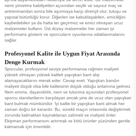
nemi yönetme kabiliyetleri açısından seçilir ve sayısız maç ve
antrenmandan sonra bile aşınmaya karşı dirençli olur, tutuşu ve
yapısal bütünlüğü korur. Diğerleri ise kabuklaşabilen, emiciliğini
kaybedebilen ya da hatta ter geçirmez ve emici olmayan ucuz
malzemeler kullanır. Üst düzey malzemeler her zaman iyi
performans gösterir ve sporcuların oyunlarına odaklanmalarını
sağlar.
Profesyonel Kalite ile Uygun Fiyat Arasında
Denge Kurmak
Sporcular, profesyonel seviye performansa rağmen maliyeti
yüksek olmayan yüksek kaliteli yapışkan bant alıp
alamayacaklarını merak eder. Cevap evet. Yapışkan bandın
maliyeti düşük olsa bile kalitesinin düşük olduğu anlamına gelmez.
Nem emme, dayanıklılık, nem ve tutunma açısından profesyonel
sporcu standartlarını karşılayan ancak yine de ucuz olan yapışkan
bant bulmak mümkündür. İyi kalite bir yapışkan bant almak her
zaman doğru bir karardır. Bu, sürekli maçın ortasında değiştirmek
zorunda kalmaktan kaynaklanan zahmeti ve maliyeti önler.
Ekipman performansını artırmak ve kötü ürünler yüzünden geride
kalmamak için önemlidir.