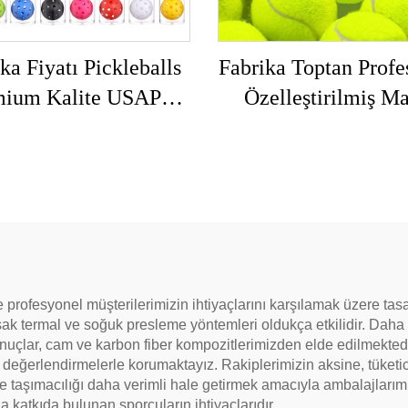
ka Fiyatı Pickleballs
Fabrika Toptan Profe
mium Kalite USAPA
Özelleştirilmiş M
ylı 40 Delikli Açık
Logolu Yükse
 Pickleball Topları
Elastikiyetli Plaj T
eti 3'lü 4'lü Paket
Topları Kimyasal L
Pickleball Seti
Kauçuk Yastıkl
 ve profesyonel müşterilerimizin ihtiyaçlarını karşılamak üzere ta
ak termal ve soğuk presleme yöntemleri oldukça etkilidir. Daha i
nuçlar, cam ve karbon fiber kompozitlerimizden elde edilmektedir
ı değerlendirmelerle korumaktayız. Rakiplerimizin aksine, tüketi
ve taşımacılığı daha verimli hale getirmek amacıyla ambalajlar
katkıda bulunan sporcuların ihtiyaçlarıdır.