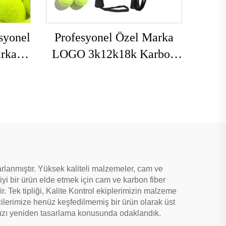
syonel
Profesyonel Özel Marka
arka
LOGO 3k12k18k Karbon
k
Padel Raketi Karbon Fiber
enis
Plaj Padel Tenis Raketi
ifli
Antrenman için Padel
ı
Raketi
sarlanmıştır. Yüksek kaliteli malzemeler, cam ve
yi bir ürün elde etmek için cam ve karbon fiber
. Tek tipliği, Kalite Kontrol ekiplerimizin malzeme
cilerimize henüz keşfedilmemiş bir ürün olarak üst
ımızı yeniden tasarlama konusunda odaklandık.