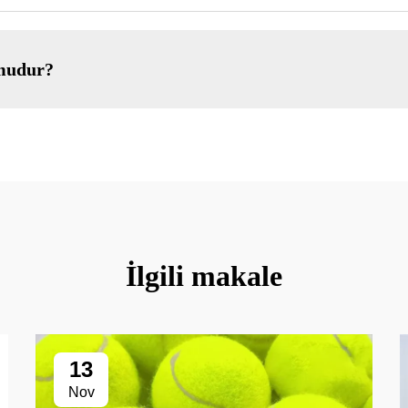
 mudur?
İlgili makale
13
Nov