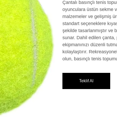
Çantalı basınçlı tenis top
oyunculara üstün sekme ve 
malzemeler ve gelişmiş üret
standart seçeneklere kıya
şekilde tasarlanmıştır ve 
sunar. Dahil edilen çanta
ekipmanınızı düzenli tutm
kolaylaştırır. Rekreasyonel
olun, basınçlı tenis topum
Teklif Al