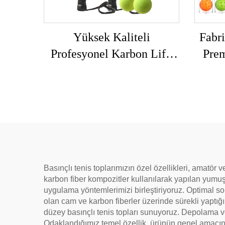
Yüksek Kaliteli
Fabri
Profesyonel Karbon Lifli
Pre
Padel Raketleri İsteğe Göre
Ona
Üretilebilir Dış Alan
Alan
Sporları Plaj Tenisi
S
Raketleri Naylon Ağ ve
EVA Kavrama
Basınçlı tenis toplarımızın özel özellikleri, amatör
karbon fiber kompozitler kullanılarak yapılan yumuş
uygulama yöntemlerimizi birleştiriyoruz. Optimal so
olan cam ve karbon fiberler üzerinde sürekli yaptığ
düzey basınçlı tenis topları sunuyoruz. Depolama 
Odaklandığımız temel özellik, ürünün genel amacına 