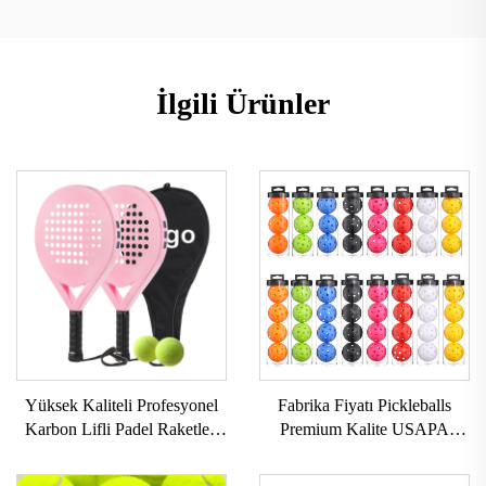
İlgili Ürünler
Yüksek Kaliteli Profesyonel
Fabrika Fiyatı Pickleballs
Karbon Lifli Padel Raketleri
Premium Kalite USAPA
İsteğe Göre Üretilebilir Dış
Onaylı 40 Delikli Açık Alan
Alan Sporları Plaj Tenisi
Pickleball Topları Seti 3'lü 4'lü