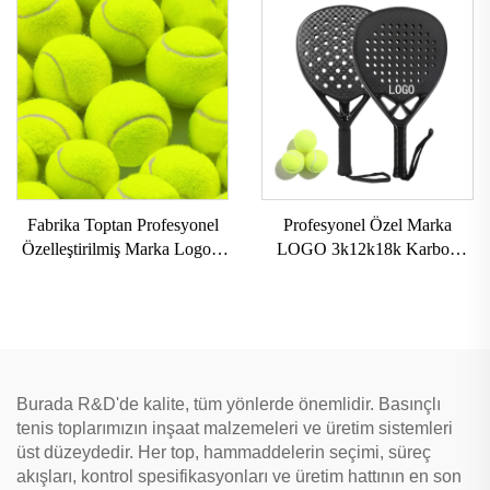
Raketleri Naylon Ağ ve EVA
Paket Pickleball Seti
Kavrama
Fabrika Toptan Profesyonel
Profesyonel Özel Marka
Özelleştirilmiş Marka Logolu
LOGO 3k12k18k Karbon
Yüksek Elastikiyetli Plaj Tenis
Padel Raketi Karbon Fiber
Topları Kimyasal Lifli Kauçuk
Plaj Padel Tenis Raketi
Yastıklı
Antrenman için Padel Raketi
Burada R&D'de kalite, tüm yönlerde önemlidir. Basınçlı
tenis toplarımızın inşaat malzemeleri ve üretim sistemleri
üst düzeydedir. Her top, hammaddelerin seçimi, süreç
akışları, kontrol spesifikasyonları ve üretim hattının en son