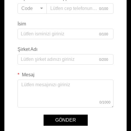
Code
0/100
İsim
0/100
Şirket Adı
0/200
Mesaj
0/1000
GÖNDER