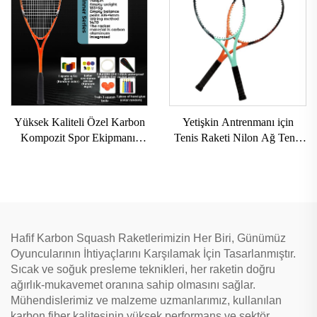
Yüksek Kaliteli Özel Karbon
Yetişkin Antrenmanı için
Kompozit Spor Ekipmanı,
Tenis Raketi Nilon Ağ Tenis
Profesyonel Squash Raket,
Paddle EVA Kavrama ve
Spor Antrenmanları İçin
Alüminyum Çerçeveli
Hafif Karbon Squash Raketlerimizin Her Biri, Günümüz
Oyuncularının İhtiyaçlarını Karşılamak İçin Tasarlanmıştır.
Sıcak ve soğuk presleme teknikleri, her raketin doğru
ağırlık-mukavemet oranına sahip olmasını sağlar.
Mühendislerimiz ve malzeme uzmanlarımız, kullanılan
karbon fiber kalitesinin yüksek performans ve sektör