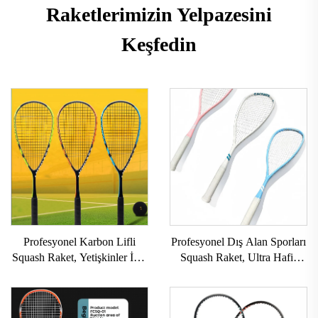
Raketlerimizin Yelpazesini
Keşfedin
Profesyonel Karbon Lifli
Profesyonel Dış Alan Sporları
Squash Raket, Yetişkinler İçin
Squash Raket, Ultra Hafif
Nylon Ağ ile, Yarışma ve
Karbon Lifli, Entegre Raket
Antrenman İçin