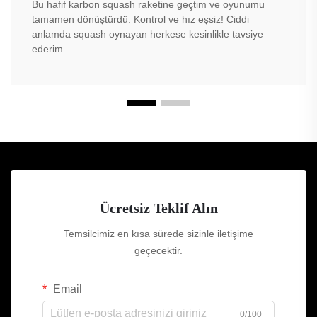
Bu hafif karbon squash raketine geçtim ve oyunumu
tamamen dönüştürdü. Kontrol ve hız eşsiz! Ciddi
anlamda squash oynayan herkese kesinlikle tavsiye
ederim.
Ücretsiz Teklif Alın
Temsilcimiz en kısa sürede sizinle iletişime
geçecektir.
Email
0/100