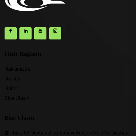
Hızlı Bağlantı
Hakkımızda
Ürünler
Haber
Bize Ulaşın
Bize Ulaşın
bina 62, Juyuanzhou Sanayi Bölgesi No:305, Jinshan