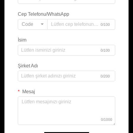
Cep Telefonu/WhatsApp
Code
0/100
İsim
0/100
Şirket Adı
0/200
Mesaj
0/1000