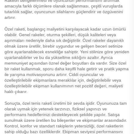
Raketin dengelenmesi ve oyuncunun performansını artırmak
amacıyla farklı ölçümlere olanak sağlanması, çeşitli vuruşlarda
tutarlılık sağlar, oyuncunun silahlarını güçlendirir ve özgüvenini
artırır.
Özel raketi, başlangıç maliyetini karşılayacak kadar uzun ömürlü
olabilir. Genel rakeler, oturma şekilleri, düşük kaliteleri veya
aşınmaları nedeniyle daha sık değiştirilir. Özel rakeler dayanıklı
olmak üzere üretilir, birebir uygundur ve gelişen beceri setinize
göre ayarlanabilecek esnekliğe sahiptir. Yeni stilinize göre yeniden
uyarlanabilirler ve bu da yükseltme sıklığını azaltır. Ayrıca
memnuniyet açısından öznel değer boyutları da vardır. Size özel
bir raket kullanmak, sporu daha keyifli hale getirir ve pratik yapma
ile yarışma motivasyonunu artırır. Ciddi oyuncular ve
özelleştirilebilir ekipmanlara meraklılar için, değiştirilebilir veya
özelleştirilebilir ekipman kullanımının net pozitif değeri, maliyeti
haklı çıkarır.
Sonuçta, özel tenis raketi üretimi bir sevda işidir. Oyununuza tam
olarak uymak için yetenek tarzınızı, fiziksel yapınızı ve
performans hedeflerinizi destekleyecek şekilde yapılır. Satışa
sunulmak üzere üretilen bu bileşenler ve ekipmanlar arasındadır.
Kontrol, konfor ve standart rakiplerin yetersizliği, özel raketlerin
sahip olduğu bazı özelliklerdir. Ekipman seviyesi performansını