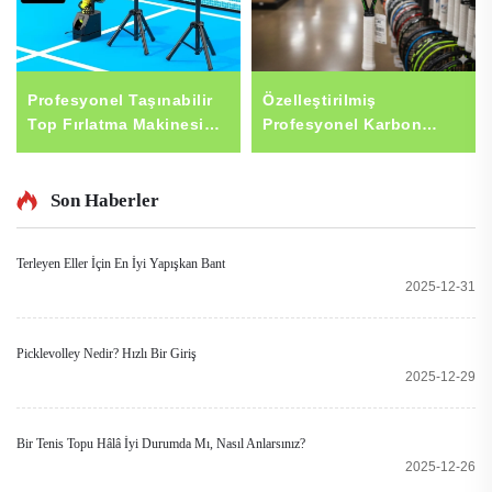
Profesyonel Taşınabilir
Özelleştirilmiş
Top Fırlatma Makinesi
Profesyonel Karbon
Uzaktan Kumandalı Self-
Fiber Tenis Raketi,
Service Pickleball Tenis
Evrensel Kullanım İçin
Antrenman Ekipmanı
Herkesin Antrenmanında
Son Haberler
Çelik Malzemeden
Kullanılabilecek Tenis
Üretilmiştir
Raketi, 97 Tenis Raketi
Terleyen Eller İçin En İyi Yapışkan Bant
Telajları
2025-12-31
Picklevolley Nedir? Hızlı Bir Giriş
2025-12-29
Bir Tenis Topu Hâlâ İyi Durumda Mı, Nasıl Anlarsınız?
2025-12-26