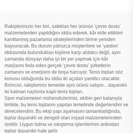
Yastıklı
Antrenman için Padel Raketi
Rakiplerinizin her biri, sattıkları her ürünün 'çevre dostu'
malzemelerden yapıldığını iddia ederek, kâr elde ettikleri
kanıtlanmış pazarlama stratejilerinden birine yeniden
başvuracak. Bu durum yalnızca müşterilere ve 'yardım'
iddiasında bulundukları kişilere karşı aldatıcı değil, aynı
zamanda dünyayı daha iyi bir yer yapmak için kâr
marjlarını feda eden gerçek 'çevre dostu' şirketlerin
zamanını ve enerjisini de boşa harcıyor. Tenis topları söz
konusu olduğunda bu iddia iki açıdan yanıltıcı olacaktır.
Birincisi, rakipleriniz temelde aynı ürünü satıyor... dayanıklı
iki katman naylonla kaplı tenis topları.
Spor malzemeleri mühendislerimiz, ekibin geri kalanıyla
birlikte, bu tenis toplarını yapıları temelinde değerlendirir ve
derecelendirir. Bu ekip yapı aşamasını tamamladığında,
toplar dayanıklı ve dengeli olan inşaat malzemelerinden
üretilir. Uygun tutma ve sıkıştırma işlemlerinin ardından
toplar dayanıklı hale gelir.