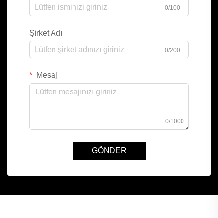
0/100
Şirket Adı
0/200
Mesaj
0/1000
GÖNDER