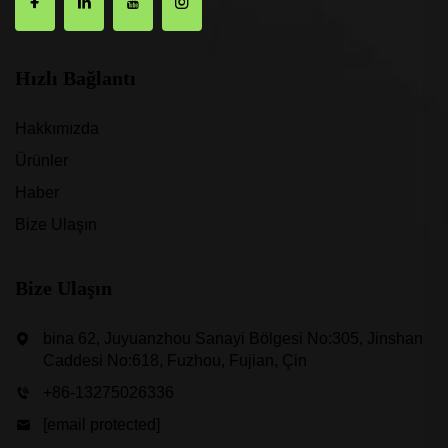
Hızlı Bağlantı
Hakkımızda
Ürünler
Haber
Bize Ulaşın
Bize Ulaşın
bina 62, Juyuanzhou Sanayi Bölgesi No:305, Jinshan
Caddesi No:618, Fuzhou, Fujian, Çin
+86-13275026336
[email protected]