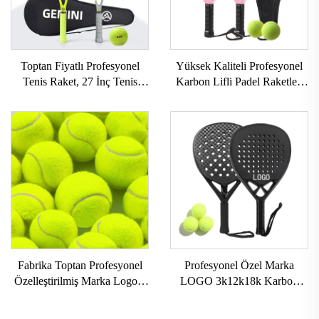
Toptan Fiyatlı Profesyonel
Yüksek Kaliteli Profesyonel
Tenis Raket, 27 İnç Tenis
Karbon Lifli Padel Raketleri
Raket, Çanta ile, Profesyonel
İsteğe Göre Üretilebilir Dış
Karbon Gemini Tenis Raket,
Alan Sporları Plaj Tenisi
Çiftler İçin
Raketleri Naylon Ağ ve EVA
Kavrama
Fabrika Toptan Profesyonel
Profesyonel Özel Marka
Özelleştirilmiş Marka Logolu
LOGO 3k12k18k Karbon
Yüksek Elastikiyetli Plaj Tenis
Padel Raketi Karbon Fiber
Topları Kimyasal Lifli Kauçuk
Plaj Padel Tenis Raketi