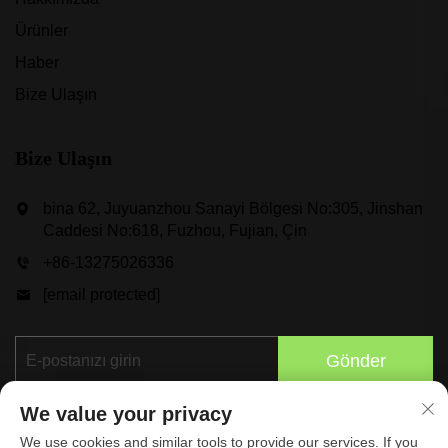
Ürünler
Haber
Bize Ulaşın
Bize Ulaşın
bina 62, Juyuanzhou Sanayi Bölgesi No:305, Jinshan
Caddesi No:618, Fuzhou, Fujian, Çin
+86-13275026336
[email protected]
Gönder
We value your privacy
We use cookies and similar tools to provide our services. If you