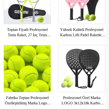
Toptan Fiyatlı Profesyonel
Yüksek Kaliteli Profesyonel
Tenis Raket, 27 İnç Tenis
Karbon Lifli Padel Raketleri
Raket, Çanta ile, Profesyonel
İsteğe Göre Üretilebilir Dış
Karbon Gemini Tenis Raket,
Alan Sporları Plaj Tenisi
Çiftler İçin
Raketleri Naylon Ağ ve EVA
Kavrama
Fabrika Toptan Profesyonel
Profesyonel Özel Marka
Özelleştirilmiş Marka Logolu
LOGO 3k12k18k Karbon
Yüksek Elastikiyetli Plaj Tenis
Padel Raketi Karbon Fiber