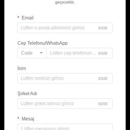
geçecektir.
Email
0/100
Cep Telefonu/WhatsApp
Code
0/100
İsim
0/100
Şirket Adı
0/200
Mesaj