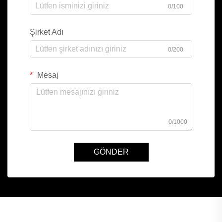
0/100
Şirket Adı
0/200
Mesaj
0/1000
GÖNDER