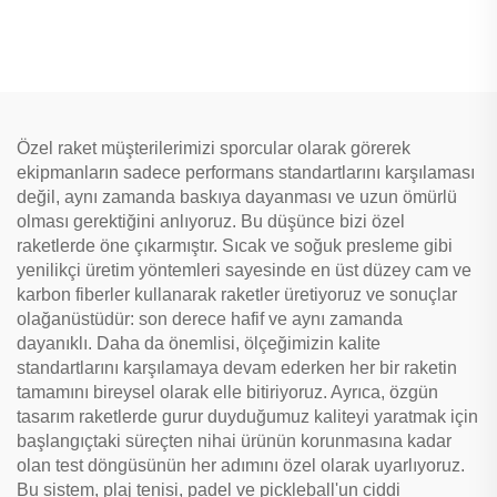
16mm Karbon Lif Termoform
Kenarsız Bal Petekli Yetişkin
Eğlencesi için
Özel raket müşterilerimizi sporcular olarak görerek
ekipmanların sadece performans standartlarını karşılaması
değil, aynı zamanda baskıya dayanması ve uzun ömürlü
olması gerektiğini anlıyoruz. Bu düşünce bizi özel
raketlerde öne çıkarmıştır. Sıcak ve soğuk presleme gibi
yenilikçi üretim yöntemleri sayesinde en üst düzey cam ve
karbon fiberler kullanarak raketler üretiyoruz ve sonuçlar
olağanüstüdür: son derece hafif ve aynı zamanda
dayanıklı. Daha da önemlisi, ölçeğimizin kalite
standartlarını karşılamaya devam ederken her bir raketin
tamamını bireysel olarak elle bitiriyoruz. Ayrıca, özgün
tasarım raketlerde gurur duyduğumuz kaliteyi yaratmak için
başlangıçtaki süreçten nihai ürünün korunmasına kadar
olan test döngüsünün her adımını özel olarak uyarlıyoruz.
Bu sistem, plaj tenisi, padel ve pickleball'un ciddi