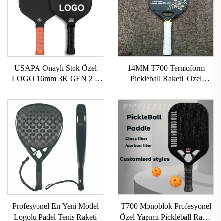
USAPA Onaylı Stok Özel
14MM T700 Termoform
LOGO 16mm 3K GEN 2 3
Pickleball Raketi, Özel
Pickleball Raket Karbon
Karbon Lifli Pickleball Raket,
Yüzeyi T700 Ham Karbon
Yüksek Tutunma Özelliği ile,
Lifli Pickleball Raketi 2024
USAPA Onaylı Pickleball
Raket
Profesyonel En Yeni Model
T700 Monoblok Profesyonel
Logolu Padel Tenis Raketi
Özel Yapımı Pickleball Raket