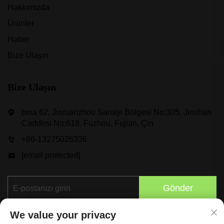
Hakkımızda
Ürünler
Haber
Bize Ulaşın
Bize Ulaşın
bina 62, Juyuanzhou Sanayi Bölgesi No:305, Jinshan
Caddesi No:618, Fuzhou, Fujian, Çin
+86-13275026336
[email protected]
Gönder
We value your privacy