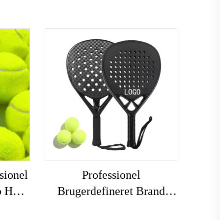
sionel
Professionel
o Høj
Brugerdefineret Brand
sbolde
LOGO 3k12k18k Carbon