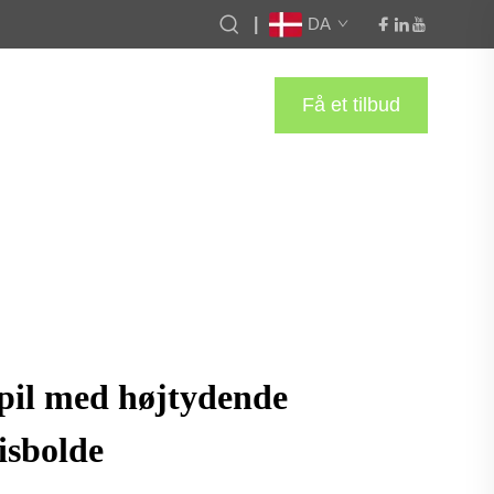
|
DA
Få et tilbud
pil med højtydende
isbolde