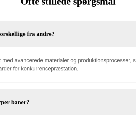
Ofte stillede spørgsmål
orskellige fra andre?
net med avancerede materialer og produktionsprocesser, 
rder for konkurrencepræstation.
typer baner?