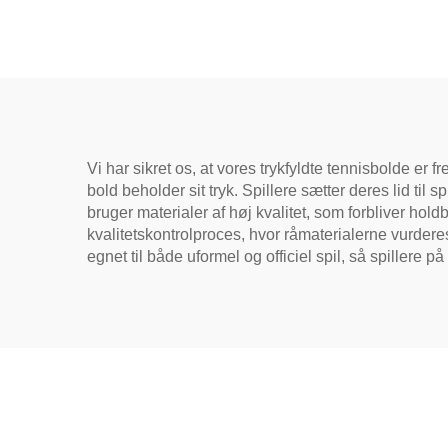
Strandtennis Kets med
Pickle
Nylonnet EVA Håndtag
4-
Vi har sikret os, at vores trykfyldte tennisbolde er
bold beholder sit tryk. Spillere sætter deres lid til
bruger materialer af høj kvalitet, som forbliver ho
kvalitetskontrolproces, hvor råmaterialerne vurder
egnet til både uformel og officiel spil, så spillere på