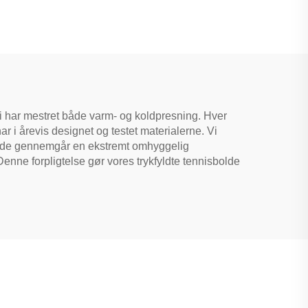
r
Padelket Carbonfiber
Strandpadeltennis Kets
Padel til Træning
. Vi har mestret både varm- og koldpresning. Hver
ar i årevis designet og testet materialerne. Vi
s bolde gennemgår en ekstremt omhyggelig
enne forpligtelse gør vores trykfyldte tennisbolde