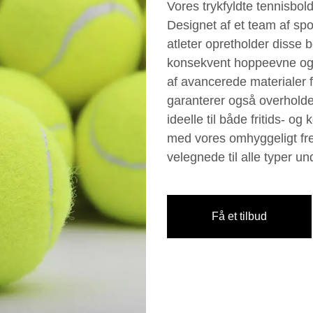
Vores trykfyldte tennisbol
Designet af et team af spo
atleter opretholder disse b
konsekvent hoppeevne og
af avancerede materialer 
garanterer også overholde
ideelle til både fritids- og
med vores omhyggeligt frem
velegnede til alle typer un
Få et tilbud