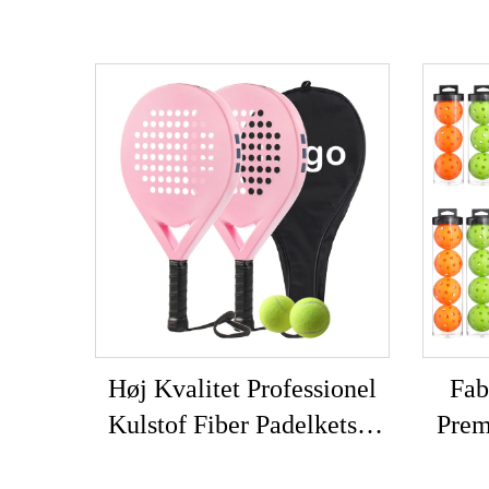
Høj Kvalitet Professionel
Fab
Kulstof Fiber Padelketsje
Prem
Tilpassbare Udendørs Sport
Godke