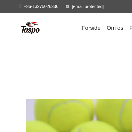
+86-13275026336
[email protected]
Forside
Om os