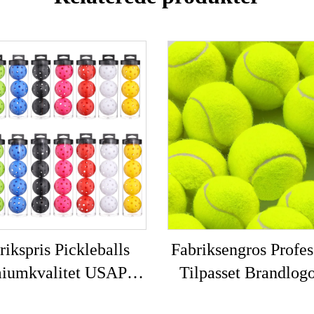
rikspris Pickleballs
Fabriksengros Profes
iumkvalitet USAPA
Tilpasset Brandlog
ndt 40 Hul Udendørs
Elastisk Strandtenni