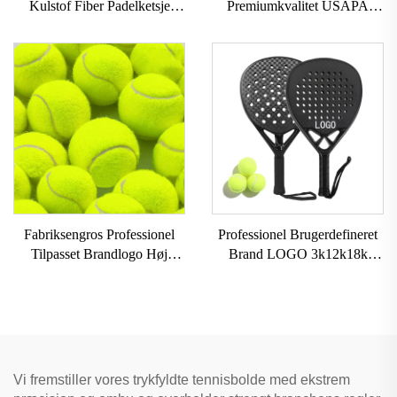
Kulstof Fiber Padelketsje
Premiumkvalitet USAPA
Tilpassbare Udendørs Sport
Godkendt 40 Hul Udendørs
Strandtennis Kets med
Pickleball Bolde Sæt 3-dels 4-
Nylonnet EVA Håndtag
dels Pickleball Sæt
Fabriksengros Professionel
Professionel Brugerdefineret
Tilpasset Brandlogo Høj
Brand LOGO 3k12k18k
Elastisk Strandtennisbolde
Carbon Padelket Carbonfiber
Med Kemifiber Gummiliner
Strandpadeltennis Kets Padel
til Træning
Vi fremstiller vores trykfyldte tennisbolde med ekstrem