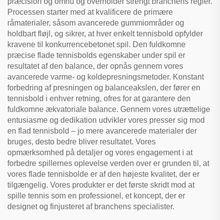
præcision og omhu og overholder strengt branchens regler.
Processen starter med at kvalificere de primære
råmaterialer, såsom avancerede gummiområder og
holdbart fløjl, og sikrer, at hver enkelt tennisbold opfylder
kravene til konkurrencebetonet spil. Den fuldkomne
præcise flade tennisbolds egenskaber under spil er
resultatet af den balance, der opnås gennem vores
avancerede varme- og koldepresningsmetoder. Konstant
forbedring af presningen og balanceakslen, der fører en
tennisbold i enhver retning, ofres for at garantere den
fuldkomne ækvatoriale balance. Gennem vores utrættelige
entusiasme og dedikation udvikler vores presser sig mod
en flad tennisbold – jo mere avancerede materialer der
bruges, desto bedre bliver resultatet. Vores
opmærksomhed på detaljer og vores engagement i at
forbedre spillernes oplevelse verden over er grunden til, at
vores flade tennisbolde er af den højeste kvalitet, der er
tilgængelig. Vores produkter er det første skridt mod at
spille tennis som en professionel, et koncept, der er
designet og finjusteret af branchens specialister.