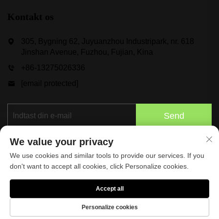
Kontakt os
305, Bygning 62, Juyuanzhou Industripark, nr. 618
Jinshan Avenue, Fuzhou, Fujian, Kina
+86-13275026336
[email protected]
Send
We value your privacy
We use cookies and similar tools to provide our services. If you
don't want to accept all cookies, click Personalize cookies.
Accept all
Ophavsret © 2025 tilhører Taspo Sports Manufacture Co.,
Ltd.
Privatlivspolitik
Personalize cookies