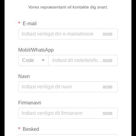
Vores repræsentant vil kontakte dig snart.
E-mail
0/100
Mobil/WhatsApp
Code
0/100
Navn
0/100
Firmanavn
0/200
Besked