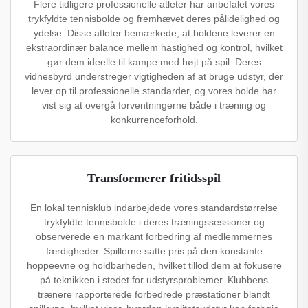
Flere tidligere professionelle atleter har anbefalet vores
trykfyldte tennisbolde og fremhævet deres pålidelighed og
ydelse. Disse atleter bemærkede, at boldene leverer en
ekstraordinær balance mellem hastighed og kontrol, hvilket
gør dem ideelle til kampe med højt på spil. Deres
vidnesbyrd understreger vigtigheden af at bruge udstyr, der
lever op til professionelle standarder, og vores bolde har
vist sig at overgå forventningerne både i træning og
konkurrenceforhold.
Transformerer fritidsspil
En lokal tennisklub indarbejdede vores standardstørrelse
trykfyldte tennisbolde i deres træningssessioner og
observerede en markant forbedring af medlemmernes
færdigheder. Spillerne satte pris på den konstante
hoppeevne og holdbarheden, hvilket tillod dem at fokusere
på teknikken i stedet for udstyrsproblemer. Klubbens
trænere rapporterede forbedrede præstationer blandt