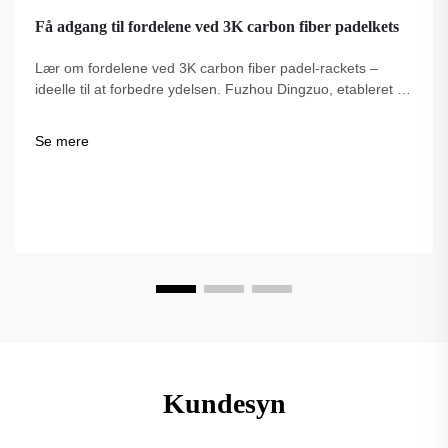
Få adgang til fordelene ved 3K carbon fiber padelkets
Lær om fordelene ved 3K carbon fiber padel-rackets –
ideelle til at forbedre ydelsen. Fuzhou Dingzuo, etableret i
2018, tilbyder kvalitet, professionelt anerkendte og USAPA-
kompatible muligheder.
Se mere
Kundesyn