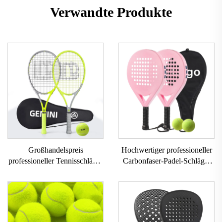
Verwandte Produkte
Großhandelspreis
Hochwertiger professioneller
professioneller Tennisschläger
Carbonfaser-Padel-Schläger
27 Zoll Tennisschläger mit
individuell gestaltbarer
Tasche professioneller
Outdoor-Sport-Beach-Tennis-
Carbon-Gemini-
Schläger mit Nylonnetz EVA-
Tennisschläger für Paare
Griff