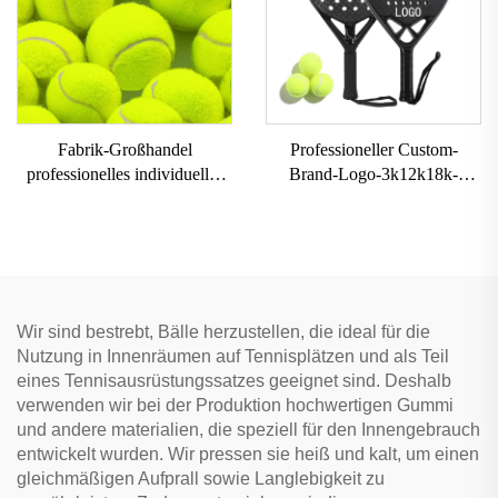
Fabrik-Großhandel
Professioneller Custom-
professionelles individuelles
Brand-Logo-3k12k18k-
Markenlogo hochelastischer
Carbon-Paddle-Schläger,
Beach-Tennis-Bälle mit
Carbonfaser-Beach-Padel-
Chemiefaser-Gummi-Einlage
Tennis-Schläger, Paddle für
Training
Wir sind bestrebt, Bälle herzustellen, die ideal für die
Nutzung in Innenräumen auf Tennisplätzen und als Teil
eines Tennisausrüstungssatzes geeignet sind. Deshalb
verwenden wir bei der Produktion hochwertigen Gummi
und andere materialien, die speziell für den Innengebrauch
entwickelt wurden. Wir pressen sie heiß und kalt, um einen
gleichmäßigen Aufprall sowie Langlebigkeit zu