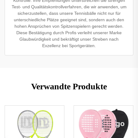
Kontrolle. Ihre Empfehlungen unterstreichen die strengen
Test- und Qualitätskontrollverfahren, die wir anwenden, um
sicherzustellen, dass unsere Tennisbälle nicht nur für
unterschiedliche Plätze geeignet sind, sondern auch den
hohen Ansprüchen von Spitzenspielern gerecht werden.
Diese Bestätigung durch Profis verleiht unserer Marke
Glaubwürdigkeit und bekräftigt unser Streben nach
Exzellenz bei Sportgeräten.
Verwandte Produkte