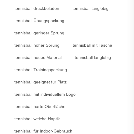
tennisball druckbeladen
tennisball langlebig
tennisball Übungspackung
tennisball geringer Sprung
tennisball hoher Sprung
tennisball mit Tasche
tennisball neues Material
tennisball langlebig
tennisball Trainingspackung
tennisball geeignet für Platz
tennisball mit individuellem Logo
tennisball harte Oberfläche
tennisball weiche Haptik
tennisball für Indoor-Gebrauch