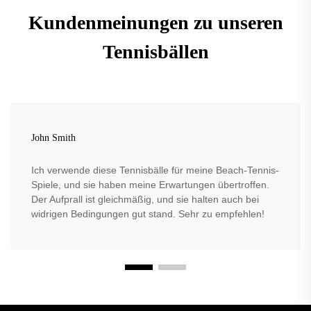
Kundenmeinungen zu unseren
Tennisbällen
John Smith
Ich verwende diese Tennisbälle für meine Beach-Tennis-
Spiele, und sie haben meine Erwartungen übertroffen.
Der Aufprall ist gleichmäßig, und sie halten auch bei
widrigen Bedingungen gut stand. Sehr zu empfehlen!