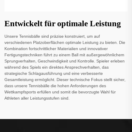
Entwickelt für optimale Leistung
Unsere Tennisbälle sind präzise konstruiert, um auf
verschiedenen Platzoberflächen optimale Leistung zu bieten. Die
Kombination fortschrittlicher Materialien und innovativer
Fertigungstechniken führt zu einem Ball mit außergewöhnlichem
Sprungverhalten, Geschwindigkeit und Kontrolle. Spieler erleben
während des Spiels ein direktes Ansprechverhalten, das
strategische Schlagausführung und eine verbesserte
Gesamtleistung ermöglicht. Dieser technische Fokus stellt sicher,
dass unsere Tennisbälle die hohen Anforderungen des
Wettkampfsports erfüllen und somit die bevorzugte Wahl für
Athleten aller Leistungsstufen sind.