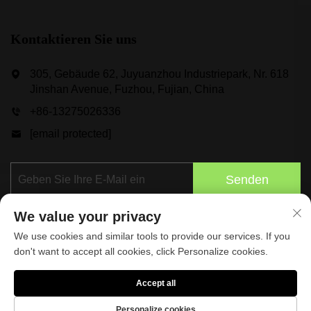
Kontaktieren Sie uns
305, Gebäude 62, Juyuanzhou Industriepark, Nr. 618
Jinshan Avenue, Fuzhou, Fujian, China
+86-13275026336
[email protected]
Senden
We value your privacy
We use cookies and similar tools to provide our services. If you
don't want to accept all cookies, click Personalize cookies.
Accept all
Urheberrechte © 2025 durch Taspo Sports Manufacture
Co., Ltd.
Datenschutzrichtlinie
Personalize cookies