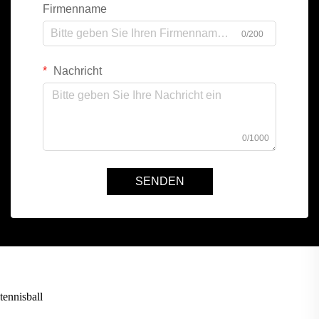
Firmenname
0/200
Nachricht
0/1000
SENDEN
tennisball