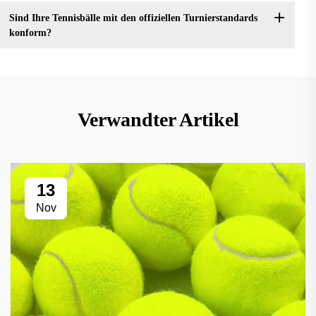
Sind Ihre Tennisbälle mit den offiziellen Turnierstandards
konform?
Verwandter Artikel
13
Nov