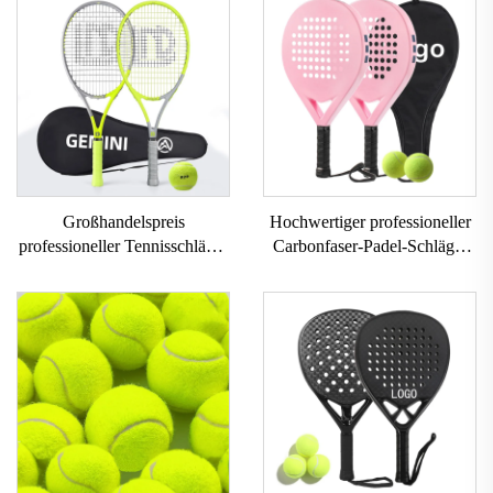
Großhandelspreis
Hochwertiger professioneller
professioneller Tennisschläger
Carbonfaser-Padel-Schläger
27 Zoll Tennisschläger mit
individuell gestaltbarer
Tasche professioneller
Outdoor-Sport-Beach-Tennis-
Carbon-Gemini-
Schläger mit Nylonnetz EVA-
Tennisschläger für Paare
Griff