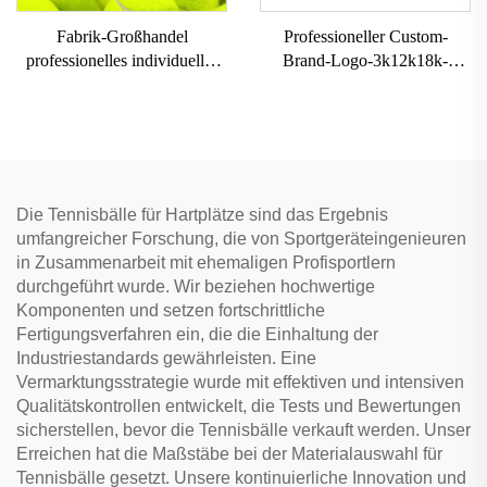
Fabrik-Großhandel
Professioneller Custom-
professionelles individuelles
Brand-Logo-3k12k18k-
Markenlogo hochelastischer
Carbon-Paddle-Schläger,
Beach-Tennis-Bälle mit
Carbonfaser-Beach-Padel-
Chemiefaser-Gummi-Einlage
Tennis-Schläger, Paddle für
Training
Die Tennisbälle für Hartplätze sind das Ergebnis
umfangreicher Forschung, die von Sportgeräteingenieuren
in Zusammenarbeit mit ehemaligen Profisportlern
durchgeführt wurde. Wir beziehen hochwertige
Komponenten und setzen fortschrittliche
Fertigungsverfahren ein, die die Einhaltung der
Industriestandards gewährleisten. Eine
Vermarktungsstrategie wurde mit effektiven und intensiven
Qualitätskontrollen entwickelt, die Tests und Bewertungen
sicherstellen, bevor die Tennisbälle verkauft werden. Unser
Erreichen hat die Maßstäbe bei der Materialauswahl für
Tennisbälle gesetzt. Unsere kontinuierliche Innovation und