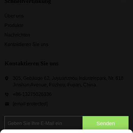
Schnellverlinkung
Über uns
Produkte
Nachrichten
Kontaktieren Sie uns
Kontaktieren Sie uns
305, Gebäude 62, Juyuanzhou Industriepark, Nr. 618
Jinshan Avenue, Fuzhou, Fujian, China
+86-13275026336
[email protected]
Senden