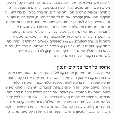
לרקטה שלך כאל אוצר, שכן רקטה טובה עולמה יקר. כיסויי רקטות זולים
מסיבה טובה: הם מגנים על הרקטה מפני אבק, קרעים ותאונות קלות.
כיסויים שמאוחים למים הם יותר עמידים. יש צורך בכיסויים כדי להגן על
הרקטה מפני אבק וקרעים. אם יש לך מספר רקטות, שקול לקנות רקטיר.
זהו אופציה טובה לאחסון רקטות כיוון שהם מאוחסנים אנכית ומנותקים
זה מזה, מה שפירושו שלא יפגעו זה בזה וי causו נזק למסגרת או
לחוטים. רקטות לא אמורות להישען על הקיר או להירום בתוך קופסה,
כיוון שכך מופעל לחץ לא אחיד על המסגרת וגדל הסיכוי שהמסגרת
תשתנה מישרה לעקומה. grips משופשים אמורים להוחלף או שיתווסף
כיסוי grip. עשייה זו תגן על ה-grip מפני אבק שמתהווה מסביבת, ולחות
שנאבדה במהלך המשחק. בנוסף, אם ה-grip לא נוח, לא תצליח
להשתמש ברקטה בקלות במשחק הבא.
אחסון כל דבר במיקום הנכון
האופן שבו אתה מאחסן את הרקט שלך חשוב, אך גם האופן שבו אתה
שם את הרקט באחסון הוא חשוב. ראשית, תמיד שים את הרקט במצב
אחסון אנכי. הידית צריכה להיות מופנית כלפי מטה והמסגרת כלפי
מעלה. מיקום אחסון זה הוא האפשרות הטובה ביותר מכיוון שהוא מפיץ
באופן שווה את המשקל. אין לאחסן את הרקט בצורה אופקית לתקופות
ארוכות, ובמיוחד לא להניח חפצים כבדים עליו. יישום זה יוצר לחץ ישיר
על המסגרת ועל מיטת המיתרים, מה שעלול לגרום לעיוות קבוע. אם
אתה מתכנן לנסוע עם הרקט שלך, השתמש תמיד בתיבה קשיחה במקום
תיבה רכה בלבד, מכיוון שהתיבה הקשיחה תגן על הרקט מפני פגיעות.