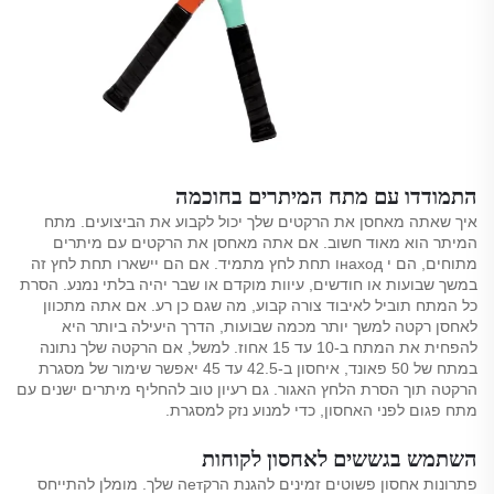
התמודדו עם מתח המיתרים בחוכמה
איך שאתה מאחסן את הרקטים שלך יכול לקבוע את הביצועים. מתח
המיתר הוא מאוד חשוב. אם אתה מאחסן את הרקטים עם מיתרים
מתוחים, הם י находו תחת לחץ מתמיד. אם הם יישארו תחת לחץ זה
במשך שבועות או חודשים, עיוות מוקדם או שבר יהיה בלתי נמנע. הסרת
כל המתח תוביל לאיבוד צורה קבוע, מה שגם כן רע. אם אתה מתכוון
לאחסן רקטה למשך יותר מכמה שבועות, הדרך היעילה ביותר היא
להפחית את המתח ב-10 עד 15 אחוז. למשל, אם הרקטה שלך נתונה
במתח של 50 פאונד, איחסון ב-42.5 עד 45 יאפשר שימור של מסגרת
הרקטה תוך הסרת הלחץ האגור. גם רעיון טוב להחליף מיתרים ישנים עם
מתח פגום לפני האחסון, כדי למנוע נזק למסגרת.
השתמש בגששים לאחסון לקוחות
פתרונות אחסון פשוטים זמינים להגנת הרקетה שלך. מומלן להתייחס