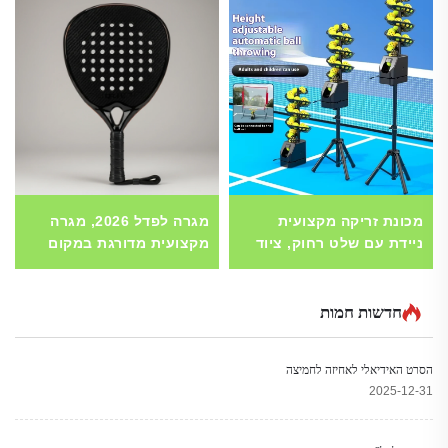
מכונת זריקה מקצועית
מגרה לפדל 2026, מגרה
ניידת עם שלט רחוק, ציוד
מקצועית מדורגת במקום
אימון לפיקלבל וטניס
הראשון, ייצור ישיר מסין עם
בשירות עצמי, בעל תשתית
לוגו מותאם אישית, מגרה
מפלדה
לפדל מפחמן סיבי 24K,
חדשות חמות
מגרה טניס/פדל
הסרט האידיאלי לאחיזה לחמיצה
2025-12-31