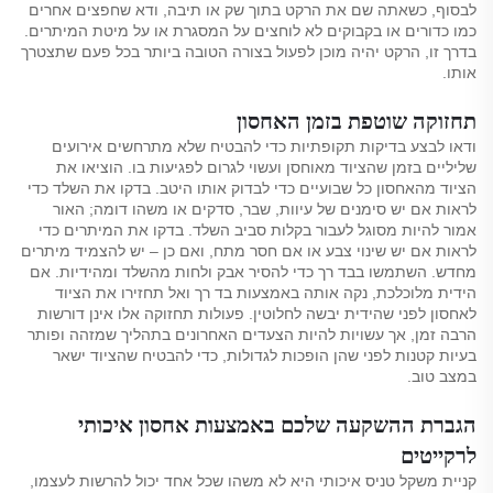
לבסוף, כשאתה שם את הרקט בתוך שק או תיבה, ודא שחפצים אחרים
כמו כדורים או בקבוקים לא לוחצים על המסגרת או על מיטת המיתרים.
בדרך זו, הרקט יהיה מוכן לפעול בצורה הטובה ביותר בכל פעם שתצטרך
אותו.
תחזוקה שוטפת בזמן האחסון
ודאו לבצע בדיקות תקופתיות כדי להבטיח שלא מתרחשים אירועים
שליליים בזמן שהציוד מאוחסן ועשוי לגרום לפגיעות בו. הוציאו את
הציוד מהאחסון כל שבועיים כדי לבדוק אותו היטב. בדקו את השלד כדי
לראות אם יש סימנים של עיוות, שבר, סדקים או משהו דומה; האור
אמור להיות מסוגל לעבור בקלות סביב השלד. בדקו את המיתרים כדי
לראות אם יש שינוי צבע או אם חסר מתח, ואם כן – יש להצמיד מיתרים
מחדש. השתמשו בבד רך כדי להסיר אבק ולחות מהשלד ומהידיות. אם
הידית מלוכלכת, נקה אותה באמצעות בד רך ואל תחזירו את הציוד
לאחסון לפני שהידית יבשה לחלוטין. פעולות תחזוקה אלו אינן דורשות
הרבה זמן, אך עשויות להיות הצעדים האחרונים בתהליך שמזהה ופותר
בעיות קטנות לפני שהן הופכות לגדולות, כדי להבטיח שהציוד ישאר
במצב טוב.
הגברת ההשקעה שלכם באמצעות אחסון איכותי
לרקייטים
קניית משקל טניס איכותי היא לא משהו שכל אחד יכול להרשות לעצמו,