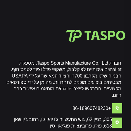
חברת Taspo Sports Manufacture Co., Ltd. מספקת
malletים איכותיים לפיקלבול, משקפי פדל וציוד לטניס חוף.
הבנייה שלנו מקרבון T700 והציוד המאושר על ידי USAPA
מבטיחים ביצועים מוכנים לתחרויות. מהימן על ידי ספורטאים
מקצועיים. התבקשו לייצר malletים מותאמים אישית כבר
היום.
+86-18960748230
305, בניין 62, גוש התעשייה ג'ו יואן ג'ו, רחוב ג'ין שאן
618, פוז'ו, פרובינציית פוג'יאן, סין