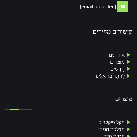
[email protected]
קישורים מהירים
אודותינו
מוצרים
חֲדָשִים
לְהִתְחַבֵּר אֵלֵינוּ
מוצרים
מקל פיקלבול
מצלקת טניס
מַכֶּלֶת פַּדֵל