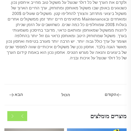
ולקדם את הערך של כל דולר שנוצל על משקול טוב מחייב איחסון נכון.
כשנוגעים באופן שבו משקול מאוחסן ומתוחזק, ערך החיים הארוך של
משקול ביצועי מתרחב והצורך להחליפו קטן. משקולים שעולים 200$
ומואחזים ובMaintenance מתאימים חיים יותר זמן ממשקולים אחרים
בעלות 200$ שמוחלפים כל כמה שנים. כשחושבים על הזמן שניתן
ליהנות ממשקול שמאוחסן ומותאם כראוי, מדובר בחיסכון משמעותי
בערך. משקול שמתוחזק היטב ומאוחסן כראוי גם זול יותר בהחלפה
ושומר על ערך כולל גבוה יותר. יש הרבה יותר מעורב בטיפוח ואחסון נכון
מאשר הגנה בלבד. אחסון נכון של משקולים איכותיים שווה למספר שנים
של ביצועים והנאה על מגרש הטניס. אחסון נכון הוא באמת קידום הערך
של כל דולר שנוצל על איכות ובניה.
הקודם
הבא
הכול
מוצרים מומלצים