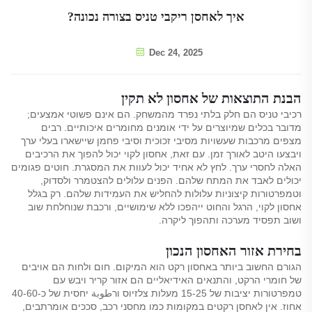
איך לאחסן ריקבי טניס בצורה נכונה?
Dec 24, 2025
הבנת התוצאות של אחסון לא תקין
רכיבי טניס הם חלק בלתי נפרד מהמשחק. הם אינם פשוטי אמצעים;
מדובר בכלים שמיוצרים על ידי אומנים מחומרים איכותיים. רבים
מצפים מרכבות שעשויות מסיבי זכוכית וסיבי פחמן שיישארו בעלי ערך
ויבצעו היטב לאורך זמן. עם זאת, אחסון לקוי יכול להפוך את הרכיבים
האלה לחסרי ערך. לחץ לא אחיד יכול לעוות את המסגרת. חוטים פגומים
יכולים לאבד את המתח שלהם. הפנים עלולים להצטמרר ולסדוק,
וטמפרטורות קיצוניות עלולות להחליש את העמידות שלהם. רק בגלל
אחסון לקוי, הרגל והחוט ייהפכו ללא שימושיים, ורכבת שנוחלחת שוב
ושוב תפסיד מערכה ותהפוך ליקרה.
בחירת אזור האחסון הנכון
הגורם החשוב ביותר באחסון רקט הוא המיקום. חום ולחות הם אויבים
של חומרי הרקט, והתנאים האידיאליים הם אזור קריר ויבש עם
טמפרטורות יציבות של 15-25 מעלות צלזיוס ורطوبة יחסית של כ-40-60
אחוז. אין לאחסן רקטים במקומות כמו מחסני רכב, סככים אומרתבים,