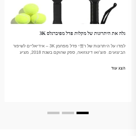
גלה את היתרונות של מקלות פדל מפיברגלס 3K
למדו על היתרונות של ר켓י פדל מפחמן 3K – אידיאליים לשיפור
הביצועים. פוצ'ואו דינגזואה, ספק שהוקם בשנת 2018, מציע
אפשרויות איכותיות, מהימנות אצל מקצועיים, עמידות בתקן
USAPA.
הצג עוד