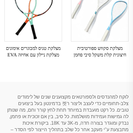
מצלקת סקווש ספורטיבית
מצלקת טניס למבוגרים אימונים
חיצונית קלת משקל סיבי פחמן
מצלקת ניילון עם אחיזה EVA
עם מצלקת מובנית
ומסגרת אלומיניום
לוקח למהנדסים ולספורטאים מקצוענים שנים של לימודים
צלב-תחומיים כדי לעצב וליצור ר켓 בדמינטון בעל ביצועים
טובים. כל רקט מועבדת במיוחד תחת לחץ קורר וחם, מה שנותן
לה גמישות ועמידות מושלמות. כל סיב, בין אם זכוכית או פחמן,
נבדק ומוגדר בצורה חדה, מ-3K עד 18K. ביקורת איכות
מתבצעת ע"י מעקב אחר כל שלב בתהליך הייצור לפי הסדר –