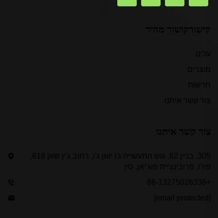
קישורקושור מהיר
עלינו
מוצרים
חדשות
צור קשר איתנו
צור קשר איתנו
305, בניין 62, גוש התעשייה ג'ו יואן ג'ו, רחוב ג'ין שאן 618,
פוז'ו, פרובינציית פוג'יאן, סין
+86-13275026336
[email protected]