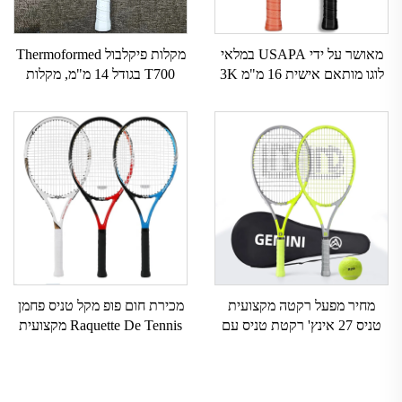
מאושר על ידי USAPA במלאי
מקלות פיקלבול Thermoformed
לוגו מותאם אישית 16 מ"מ 3K
T700 בגודל 14 מ"מ, מקלות
GEN 2 3 מקלות פיקלבול עם
פיקלבול מותאמים אישית מSיב
משטח פחמן T700 סיבי פחמן
פחמן עם מרקם מעולה,
גולמיים לפיקלבול 2024
מאושרים על ידי USAPA,
רקטת פיקלבול
מחיר מפעל רקטה מקצועית
מכירת חום פופ מקל טניס פחמן
טניס 27 אינץ' רקטת טניס עם
Raquette De Tennis מקצועית
תיק רקטת טניס פחמנית
למבוגרים אימון בחוץ בפנים מקל
מקצועית Gemini לזוגות
פאדל טניס