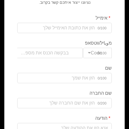
נציגנו ייצור איתכם קשר בקרוב.
אימייל
0/100
מوباיל/ווטסאפ
Code
0/100
שם
0/100
שם החברה
0/200
הודעה