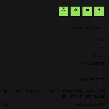
קישורקושור מהיר
עלינו
מוצרים
חדשות
צור קשר איתנו
צור קשר איתנו
305, בניין 62, גוש התעשייה ג'ו יואן ג'ו, רחוב ג'ין שאן 618,
פוז'ו, פרובינציית פוג'יאן, סין
+86-13275026336