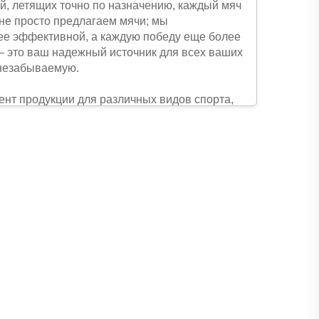
й, летящих точно по назначению, каждый мяч
 не просто предлагаем мячи; мы
ее эффективной, а каждую победу еще более
— это ваш надежный источник для всех ваших
 незабываемую.
ент продукции для различных видов спорта,
 мячи с разным уровнем прочности — от
евых мячей, соответствующих официальным
Теннисисты могут выбрать мячи,
бы выдерживать износ, мячи для грунтовых
скок даже на неровной траве. Баскетболисты
ление во время быстрых атак, а уличные
ов спорта, таких как волейбол, бадминтон
к по уровню мастерства, у нас есть варианты
, а профессионалы — высокотехнологичные
отовки — наша категория Мячи удовлетворит
изнашивается, доставляет неудобства и даже
ждого предлагаемого мяча. Возьмем, к
и термопластичного полиуретана (TPU),