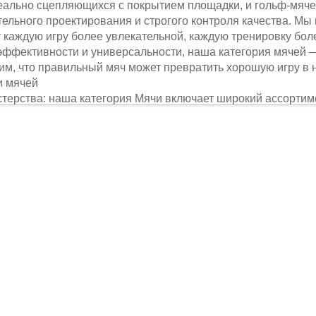
деально сцепляющихся с покрытием площадки, и гольф-мяче
тельного проектирования и строгого контроля качества. Мы
 каждую игру более увлекательной, каждую тренировку бол
 эффективности и универсальности, наша категория мячей 
рим, что правильный мяч может превратить хорошую игру в
и мячей
стерства: наша категория Мячи включает широкий ассортим
 для любимой игры. Для любителей футбола мы предлагаем
ь ежедневные нагрузки на грубых поверхностях, до матч
уменьшающими сопротивление воздуха для точных передач. 
мячи для жестких покрытий с повышенной прочностью, что
ля покрытия, и мячи для травяных кортов, сохраняющие от
ала с шероховатой поверхностью обеспечивают лучшее сцеп
вают нагрузки на бетонных площадках. Даже для узких вид
е под конкретные правила и стили игры. И точно так же, ка
 и надежные мячи, которые помогут набраться уверенности
стандартам. Неважно, какой вид спорта или уровень подг
о использования: Мы понимаем, что мяч, который быстро 
только самые качественные материалы при производстве ка
отавливается из высококачественного полиуретана (PU) ил