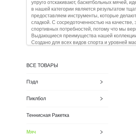
упруго отскакивают, баскетбольных мячей, и
в нашей категории является результатом тща
предоставляем инструменты, которые делают
сладкой. С сосредоточенностью на качестве,
спортивных потребностей, потому что мы ве
Выдающиеся преимущества нашей коллекци
Создано для всех видов спорта и уровней ма
чтобы вы всегда могли найти идеальный мяч
тренировочных мячей, способных выдерживат
стандартам по размеру и весу, с панелями, 
ВСЕ ТОВАРЫ
оптимизированные для разных типов кортов: 
кортов с более мягким фетром, подходящим д
Пэдл
также оценят наш ассортимент — мячи для з
мячи с прочным резиновым покрытием выдержи
или пиклболл, у нас есть мячи, адаптированны
Пиклбол
для всех: новички могут выбрать доступные
модели, соответствующие профессиональным 
Теннисная Ракетка
все ваши потребности.
Материалы высшего качества для долговечног
портит игру. Именно поэтому мы используем 
Мяч
примеру, футбольные мячи: внешний слой изг