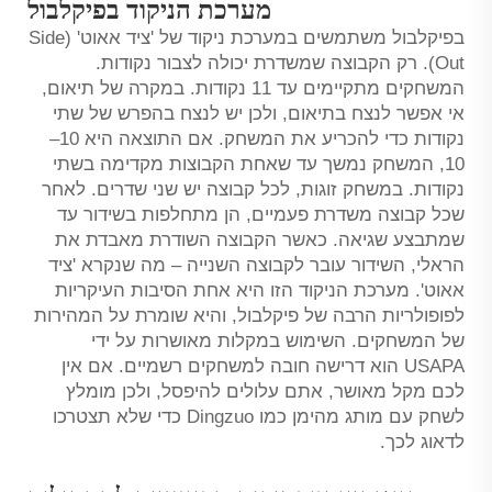
מערכת הניקוד בפיקלבול
בפיקלבול משתמשים במערכת ניקוד של 'ציד אאוט' (Side
Out). רק הקבוצה שמשדרת יכולה לצבור נקודות.
המשחקים מתקיימים עד 11 נקודות. במקרה של תיאום,
אי אפשר לנצח בתיאום, ולכן יש לנצח בהפרש של שתי
נקודות כדי להכריע את המשחק. אם התוצאה היא 10–
10, המשחק נמשך עד שאחת הקבוצות מקדימה בשתי
נקודות. במשחק זוגות, לכל קבוצה יש שני שדרים. לאחר
שכל קבוצה משדרת פעמיים, הן מתחלפות בשידור עד
שמתבצע שגיאה. כאשר הקבוצה השודרת מאבדת את
הראלי, השידור עובר לקבוצה השנייה – מה שנקרא 'ציד
אאוט'. מערכת הניקוד הזו היא אחת הסיבות העיקריות
לפופולריות הרבה של פיקלבול, והיא שומרת על המהירות
של המשחקים. השימוש במקלות מאושרות על ידי
USAPA הוא דרישה חובה למשחקים רשמיים. אם אין
לכם מקל מאושר, אתם עלולים להיפסל, ולכן מומלץ
לשחק עם מותג מהימן כמו Dingzuo כדי שלא תצטרכו
לדאוג לכך.