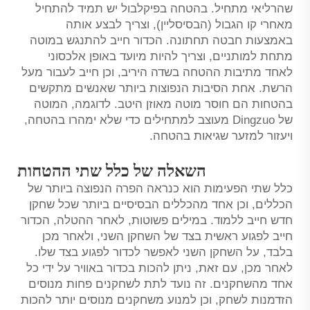
שהרליאי מתחיל. בהטחה בפיקלבול יש תמיד להתחיל
מאחרי קו הגבול (הבסיסליין), וצריך לבצע אותה
באמצעות חבטה תחתונה. הכדור חייב להתנגש במוטה
מתחת למותניים, וצריך להיות מיועד באופן אלכסוני
לאחד מתיבות ההטחה בשדה היריב, וכן חייב לעבור מעל
הרשת. אחת הסיבות הנפוצות ביותר שאנשים מתקשים
בהטחות הם חוסר מוטה מאוזן היטב. לדוגמה, המוטה
של Dingzuo מעוצב למתחילים כדי שלא ימהרו בהטחה,
ויעזור למזער שגיאות בהטחה.
השאלה של כלל שתי ההטחות
כלל שתי הפעימות הוא כנראה הפרה הנפוצה ביותר של
הכללים, וכן אחד מהכללים הבסיסיים ביותר שכל שחקן
חדש חייב ללמוד. במילים פשוטות, לאחר ההטלה, הכדור
חייב לפגוע ראשית בצד של השחקן השני, ולאחר מכן
בלבד, על השחקן השני לאפשר לכדור לפגוע בצד שלו.
לאחר מכן, עם זאת, ניתן להכות בכדור באוויר על ידי כל
אחד מהשחקנים. זה נועד לתת לשחקנים פחות מנוסים
הזדמנות לשחק, וכן למנוע משחקנים מנוסים יותר להכות