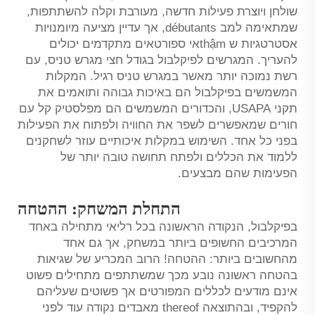
שולחן ויוצרת פעילות חדשה, מעורבת וקלה להשתתפות,
שמתאימה למב débutants, אך עדיין מציעה מיומנויות
אסטרטגיות ש thậmאי ספורטאים מתקדמים יכולים
להעריך. המגרשים לפיקלבול בגודל חצי מגרש טניס, עם
רשת נמוכה יותר מאשר במגרש טניס רגיל. המקלות
המשמשים בפיקלבול הם באיכות גבוהה ותואמים את
תקני USAPA, והכדורים המשמשים הם מפלסטיק קל עם
חורים שמאפשרים לשפר את החוויה ולפתוח את הפעילות
בפני כל אחד. השימוש במקלות איכותיים עוזר לשחקנים
ללמוד את הכללים ולפתח תחושה טובה יותר של
הפעימות שהם מבצעים.
התחלת המשחק: ההטחה
בפיקלבול, הנקודה הראשונה בכל רליאי מתחילה באחד
המרכיבים החשופים ביותר במשחק, אך גם אחד
מהחשובים ביותר: ההטחה! הרוב המכריע של שגיאות
בהטחה ראשונה נובע מכך שמשתתפים מתחילים פשוט
אינם מודעים לכללים המפורטים אך פשוטים שעליהם
להקפיד, ובהתוצאה thereof מאבדים נקודה עוד לפני