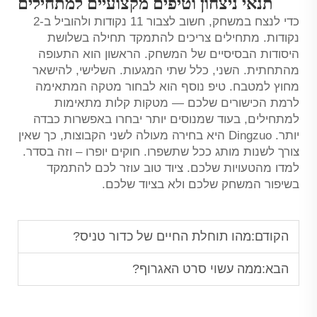
תנאי ניצחון וטיפים מקצועיים למתחילים
כדי לנצח במשחק, חשוב לצבור 11 נקודות ולהוביל ב-2
נקודות. מתחילים צריכים להתמקד תחילה בשלושת
היסודות הבסיסיים של המשחק. הראשון הוא התעופה
מהתחתית. השני, כלל שתי המגעות. השלישי, להישאר
מחוץ למטבח. טיפ נוסף הוא לבחור מטקה המתאימה
לרמת הכישורים שלכם — מטקות קלות מתאימות
למתחילים, בעוד שמנוסים יותר יבחרו באפשרות כבדה
יותר. Dingzuo היא בחירה מעולה לשני הקבוצות, כך שאין
צורך לשנות מותג ככל שתשפרו. חוקים יופרו – וזה בסדר.
למדו מהטעויות שלכם. ציוד טוב עוזר לכם להתמקד
בשיפור המשחק שלכם ולא בציוד שלכם.
הקודם:
מהו תוחלת החיים של כדור טניס?
הבא:
ממה עשוי סרט האגרוף?