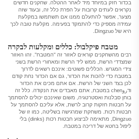
בכדור חזק במיוחד מיד לאחר ההטלה. שחקנים חדשים
נקראים לעתים קרובות על הפרת כלל זה, ובעוד שזה
מצער, אפשר להתעלם ממנו אם תשתמשו במקלעת
עמידה מספיק כדי להתמקד בפעימה. מקלעת טובה לכך
היא של Dingzuo.
מטבח פיקלבול: כללים ומקלעות לבקרה
רבים מהשחקנים קוראים לאזור זה "המטבח". זהו האזור
שמצדדי הרשת, ממש ליד הרשת ומאחורי הרשת בשני
צידי המגרש. הכללים פשוטים: אינכם רשאים לדרוך
במטבח כדי להכות את הכדור, גם אם הכדור נחת קודם
לכן בצד השני של הרשת. אם אתם מכים את הכדור
ודروchen במטבח, אתם מאבדים את הנקודה. כלל זה
בוחן סבלנות ואסטרטגיה, משום שאינכם יכולים להסתמך
על חבטות חזקות קרוב לרשת, אלא עליכם להסתמך על
חבטות רכות. משחקת שמרגישה בשליטה, כמו זו של
Dingzuo, מתאימה לביצוע חבטות רכות (dinks) בלי
ליפול בחטא של דריכה במטבח.