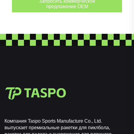
Запросить коммерческое
движений, и повязки на руку для легкой
предложение OEM
идентификации. Для занятий на открытом воздухе,
таких как походы или бег, у нас есть держатели для
бутылок воды, которые крепятся к вашему рюкзаку,
солнцезащитные козырьки для защиты глаз, а
также отражающие повязки, чтобы вы были видны
в утренние или вечерние часы. Даже для узких
видов спорта у нас есть специализированные
аксессуары — например, чехлы для ракеток по
пиклболу или наборы для ремонта волейбольных
сетей. Нет вида спорта слишком большого или
малого; в категории аксессуаров вы найдете что-то
подходящее для любого занятия.
Прочный материал для длительного
использования: Мы знаем, что аксессуары часто
подвергаются такому же износу, как и ваше
основное оборудование, поэтому мы уделяем
приоритетное внимание прочности каждого
Компания Taspo Sports Manufacture Co., Ltd.
изделия. Возьмите, к примеру, наши накладки для
выпускает премиальные ракетки для пиклбола,
захвата — они изготовлены из