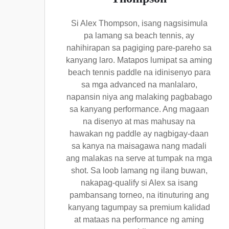
Si Alex Thompson, isang nagsisimula
pa lamang sa beach tennis, ay
nahihirapan sa pagiging pare-pareho sa
kanyang laro. Matapos lumipat sa aming
beach tennis paddle na idinisenyo para
sa mga advanced na manlalaro,
napansin niya ang malaking pagbabago
sa kanyang performance. Ang magaan
na disenyo at mas mahusay na
hawakan ng paddle ay nagbigay-daan
sa kanya na maisagawa nang madali
ang malakas na serve at tumpak na mga
shot. Sa loob lamang ng ilang buwan,
nakapag-qualify si Alex sa isang
pambansang torneo, na itinuturing ang
kanyang tagumpay sa premium kalidad
at mataas na performance ng aming