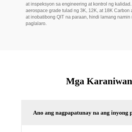
at inspeksyon sa engineering at kontrol ng kalid
aerospace grade tulad ng 3K, 12K, at 18K Carbon
at inobatibong QIT na paraan, hindi lamang nami
paglalaro.
Mga Karaniwang
Ano ang nagpapatunay na ang inyong p