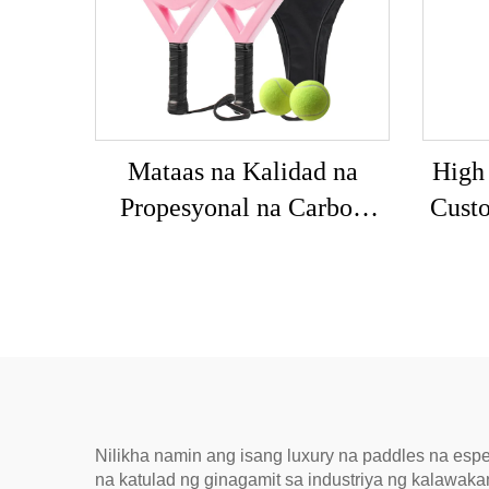
Mataas na Kalidad na
High
Propesyonal na Carbon
Custo
Fiber Padel Raket Na
Fib
Mayroong Maaaring I-
Be
customize na Panlabas na
Sports Beach Tennis
Racket na may Nylon Net
EVA Grip
Nilikha namin ang isang luxury na paddles na esp
na katulad ng ginagamit sa industriya ng kalawa