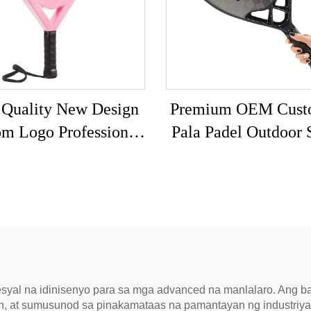
 Quality New Design
Premium OEM Cust
m Logo Professional
Pala Padel Outdoor 
erglass Pink Padel
3k 12k 18k Profess
ach Tennis Paddle
Paddle Beach Ten
Racket
Racket
esyal na idinisenyo para sa mga advanced na manlalaro. Ang 
kan, at sumusunod sa pinakamataas na pamantayan ng industr