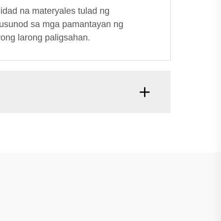
idad na materyales tulad ng
umusunod sa mga pamantayan ng
ong larong paligsahan.