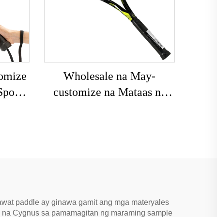
omize
Wholesale na May-
Sports
customize na Mataas na
ional
Kalidad na Raket sa Tennis
nis
na Carbon Aluminum para
sa Pag-training sa Beach na
may EVA Grip, Nylon at
Fiber Net
bawat paddle ay ginawa gamit ang mga materyales
iya na Cygnus sa pamamagitan ng maraming sample