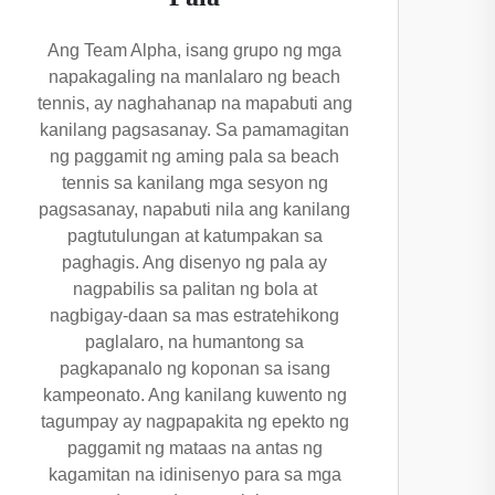
Ang Team Alpha, isang grupo ng mga
napakagaling na manlalaro ng beach
tennis, ay naghahanap na mapabuti ang
kanilang pagsasanay. Sa pamamagitan
ng paggamit ng aming pala sa beach
tennis sa kanilang mga sesyon ng
pagsasanay, napabuti nila ang kanilang
pagtutulungan at katumpakan sa
paghagis. Ang disenyo ng pala ay
nagpabilis sa palitan ng bola at
nagbigay-daan sa mas estratehikong
paglalaro, na humantong sa
pagkapanalo ng koponan sa isang
kampeonato. Ang kanilang kuwento ng
tagumpay ay nagpapakita ng epekto ng
paggamit ng mataas na antas ng
kagamitan na idinisenyo para sa mga