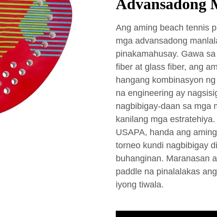
Advansadong 
Ang aming beach tennis p
mga advansadong manlal
pinakamahusay. Gawa sa m
fiber at glass fiber, ang
hangang kombinasyon ng 
na engineering ay nagsisigu
nagbibigay-daan sa mga 
kanilang mga estratehiya
USAPA, handa ang aming 
torneo kundi nagbibigay d
buhanginan. Maranasan an
paddle na pinalalakas an
iyong tiwala.