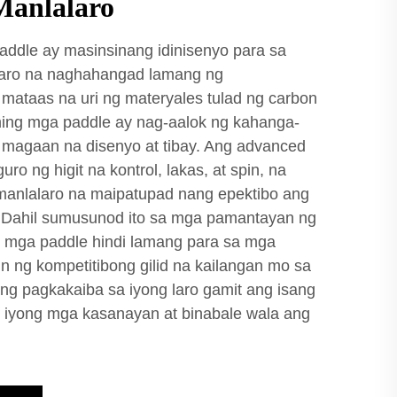
Manlalaro
addle ay masinsinang idinisenyo para sa
aro na naghahangad lamang ng
ataas na uri ng materyales tulad ng carbon
 aming mga paddle ay nag-aalok ng kahanga-
magaan na disenyo at tibay. Ang advanced
ro ng higit na kontrol, lakas, at spin, na
manlalaro na maipatupad nang epektibo ang
. Dahil sumusunod ito sa mga pamantayan ng
mga paddle hindi lamang para sa mga
in ng kompetitibong gilid na kailangan mo sa
g pagkakaiba sa iyong laro gamit ang isang
g iyong mga kasanayan at binabale wala ang