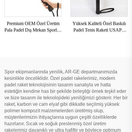
Premium OEM Özel Üretim
Yüksek Kaliteli Özel Baskılı
Pala Padel Dış Mekan Sporları
Padel Tenis Raketi USAPA
3k 12k 18k Profesyonel
Onaylı Paddleball Raketleri
Paddle Sahil Tenis Raketi
Spor ekipmanlarında yenilik, AR-GE departmanımızda
kesinlikle önceliklidir. Özel padel rakelerimiz, modern
padel raket teknolojisinin tasarım sanatıyla ve hatta
estetiğin kendine has bir şekilde birleştiği örnek teşkil eder
ve bize tasarım ile teknolojideki yeniliğimizi gösterir. Her bir
raket, karbon ve cam elyaf gibi dikkatle seçilmiş yüksek
polimer kompozit malzemelerden üretilmiş olup,
müşterilerimizin ihtiyaçlarına uygun çeşitli özelliklerde
hazırlanır. Sıcak ve soğuk preslenmiş özel üretim
rakelerimiz dayanıklı ve ultra hafiftir ve böylece optimum