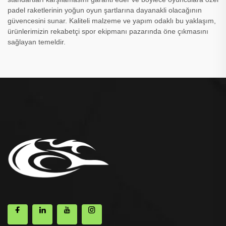
padel raketlerinin yoğun oyun şartlarına dayanakli olacağının
güvencesini sunar. Kaliteli malzeme ve yapım odaklı bu yaklaşım,
ürünlerimizin rekabetçi spor ekipmanı pazarında öne çıkmasını
sağlayan temeldir.