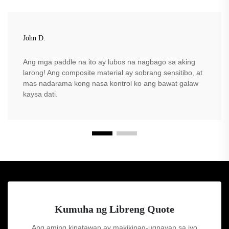
John D.
Ang mga paddle na ito ay lubos na nagbago sa aking
larong! Ang composite material ay sobrang sensitibo, at
mas nadarama kong nasa kontrol ko ang bawat galaw
kaysa dati.
Kumuha ng Libreng Quote
Ang aming kinatawan ay makikipag-ugnayan sa iyo