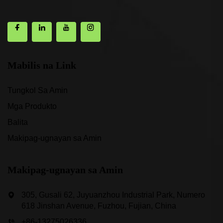
Mabilis na Link
Tungkol Sa Amin
Mga Produkto
Balita
Makipag-ugnayan sa Amin
Makipag-ugnayan sa Amin
305, Gusali 62, Juyuanzhou Industrial Park, Numero
618 Jinshan Avenue, Fuzhou, Fujian, China
+86-13275026336