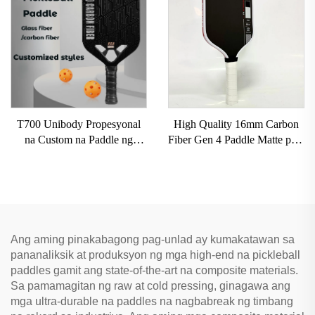
Carbon Fiber na Pickleball
Naaprubahan ng USAPA ang
Paddles 2024
Pickleball Racket
T700 Unibody Propesyonal
High Quality 16mm Carbon
na Custom na Paddle ng
Fiber Gen 4 Paddle Matte para
Pickleball 16mm Carbon Fiber
sa Pickleball Racket Matibay
Thermoformed Walang Gilid
na May Factory Direct Supply
na Honeycomb para sa
Pickleball Paddle
Libangan ng Matatanda
Ang aming pinakabagong pag-unlad ay kumakatawan sa
pananaliksik at produksyon ng mga high-end na pickleball
paddles gamit ang state-of-the-art na composite materials.
Sa pamamagitan ng raw at cold pressing, ginagawa ang
mga ultra-durable na paddles na nagbabreak ng timbang