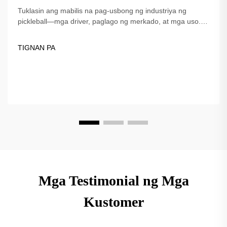
Tuklasin ang mabilis na pag-usbong ng industriya ng
pickleball—mga driver, paglago ng merkado, at mga uso.
Ang Fuzhou Dingzuo, isang pinagkakatiwalaang
tagapagtustos simula noong 2018, ay nag-aalok ng de-
TIGNAN PA
kalidad na kagamitan para sa patuloy na lumalaking larong
ito.
Mga Testimonial ng Mga
Kustomer