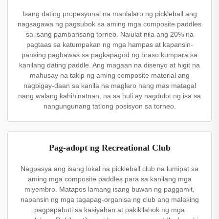
Isang dating propesyonal na manlalaro ng pickleball ang
nagsagawa ng pagsubok sa aming mga composite paddles
sa isang pambansang torneo. Naiulat nila ang 20% na
pagtaas sa katumpakan ng mga hampas at kapansin-
pansing pagbawas sa pagkapagod ng braso kumpara sa
kanilang dating paddle. Ang magaan na disenyo at higit na
mahusay na takip ng aming composite material ang
nagbigay-daan sa kanila na maglaro nang mas matagal
nang walang kahihinatnan, na sa huli ay nagdulot ng isa sa
nangungunang tatlong posisyon sa torneo.
Pag-adopt ng Recreational Club
Nagpasya ang isang lokal na pickleball club na lumipat sa
aming mga composite paddles para sa kanilang mga
miyembro. Matapos lamang isang buwan ng paggamit,
napansin ng mga tagapag-organisa ng club ang malaking
pagpapabuti sa kasiyahan at pakikilahok ng mga