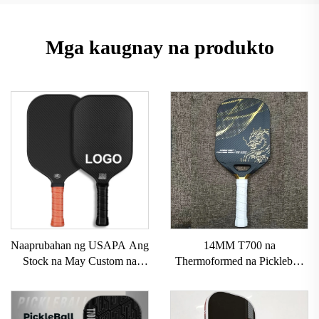
Mga kaugnay na produkto
Naaprubahan ng USAPA Ang
14MM T700 na
Stock na May Custom na
Thermoformed na Pickleball
LOGO 16mm 3K GEN 2 3
Paddles Custom na Carbon
na Pickleball Paddle na may
Fiber na Pickleball Paddle na
Carbon Surface T700 Raw na
May Mahusay na Grit