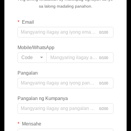
sa lalong madaling panahon.
Email
0/100
Mobile/WhatsApp
Code
0/100
Pangalan
0/100
Pangalan ng Kumpanya
0/200
Mensahe