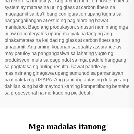
na rekord sa industriya. Ang aming mga composite material
system ay mataas na uri ng glass at carbon fibers na
magagamit sa iba't ibang configuration upang tugma sa
pangangailangan at estilo ng paglalaro ng bawat
manlalaro. Bago ang produksyon, sinusuri namin ang mga
hilaw na materyales upang matiyak na tanging ang
pinakamataas na kalidad ng glass at carbon fibers ang
ginagamit. Ang aming koponan sa quality assurance ay
may patuloy na pangangasiwa sa lahat ng yugto ng
produksyon: mula sa pagpindot sa mga paddle hanggang
sa pagtatasa ng huling resulta. Bawat paddle ay
masinsinang ginagawa upang sumunod sa pamantayan
na itinakda ng USAPA. Ang ganitong antas ng detalye ang
dahilan kung bakit mayroon kaming kompetitibong bentahe
sa propesyonal na merkado ng pickleball.
Mga madalas itanong