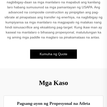
nagbibigay-daan sa mga manlalaro na mapabuti ang kanilang
laro habang sumusunod sa mga pamantayan ng USAPA. Ang
advanced na composite construction ay pinipigilan ang pag-
vibrate at pinapataas ang transfer ng enerhiya, na nagbibigay ng
kumpiyansa sa mga manlalaro na magpapalo ng malakas nang
hindi isinusacrifice ang eksaktong pag-target. Kung ikaw man ay
kaswal na manlalaro o bihasang propesyonal, matutulungan ka
ng aming mga paddle na maglaro sa pinakamataas na antas.
Kumuha ng Quote
Mga Kaso
Pagsang-ayon ng Propesyonal na Atleta