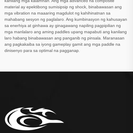
kanilang mga kalamnan. Ang mga advanced na composite
material ay epektibong sumisipsip ng shock, binabawasan ang
mga vibration na maaaring magdulot ng kahihinatnan sa
mahabang sesyon ng paglalaro. Ang kumbinasyon ng kahusayan
sa enerhiya at ginhawa ay ginagawang napiling pagpipilian ng
mga manlalaro ang aming paddles upang mapabuti ang kanilang
laro habang binabawasan ang panganib ng pinsala. Maranasan
ang pagkakaiba sa iyong gameplay gamit ang mga paddle na
dinisenyo para sa optimal na pagganap.