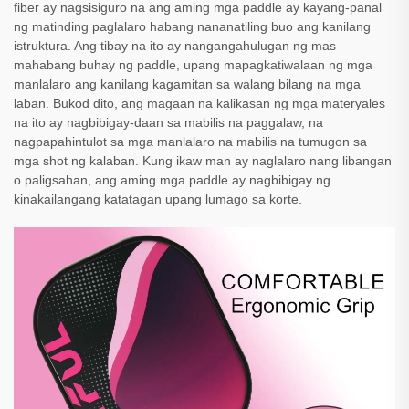
fiber ay nagsisiguro na ang aming mga paddle ay kayang-panal
ng matinding paglalaro habang nananatiling buo ang kanilang
istruktura. Ang tibay na ito ay nangangahulugan ng mas
mahabang buhay ng paddle, upang mapagkatiwalaan ng mga
manlalaro ang kanilang kagamitan sa walang bilang na mga
laban. Bukod dito, ang magaan na kalikasan ng mga materyales
na ito ay nagbibigay-daan sa mabilis na paggalaw, na
nagpapahintulot sa mga manlalaro na mabilis na tumugon sa
mga shot ng kalaban. Kung ikaw man ay naglalaro nang libangan
o paligsahan, ang aming mga paddle ay nagbibigay ng
kinakailangang katatagan upang lumago sa korte.