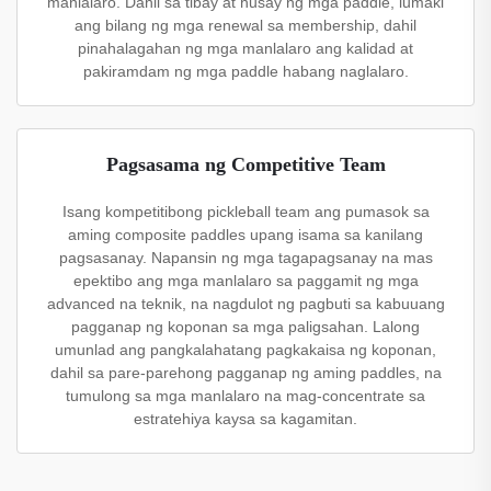
manlalaro. Dahil sa tibay at husay ng mga paddle, lumaki
ang bilang ng mga renewal sa membership, dahil
pinahalagahan ng mga manlalaro ang kalidad at
pakiramdam ng mga paddle habang naglalaro.
Pagsasama ng Competitive Team
Isang kompetitibong pickleball team ang pumasok sa
aming composite paddles upang isama sa kanilang
pagsasanay. Napansin ng mga tagapagsanay na mas
epektibo ang mga manlalaro sa paggamit ng mga
advanced na teknik, na nagdulot ng pagbuti sa kabuuang
pagganap ng koponan sa mga paligsahan. Lalong
umunlad ang pangkalahatang pagkakaisa ng koponan,
dahil sa pare-parehong pagganap ng aming paddles, na
tumulong sa mga manlalaro na mag-concentrate sa
estratehiya kaysa sa kagamitan.