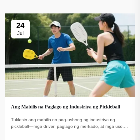
24
Jul
Ang Mabilis na Paglago ng Industriya ng Pickleball
Tuklasin ang mabilis na pag-usbong ng industriya ng
pickleball—mga driver, paglago ng merkado, at mga uso.
Ang Fuzhou Dingzuo, isang pinagkakatiwalaang
tagapagtustos simula noong 2018, ay nag-aalok ng de-