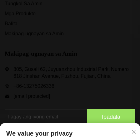
Tungkol Sa Amin
Mga Produkto
Balita
Makipag-ugnayan sa Amin
Makipag-ugnayan sa Amin
305, Gusali 62, Juyuanzhou Industrial Park, Numero
618 Jinshan Avenue, Fuzhou, Fujian, China
+86-13275026336
[email protected]
Ipadala
We value your privacy