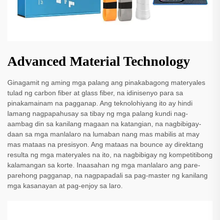
Advanced Material Technology
Ginagamit ng aming mga palang ang pinakabagong materyales
tulad ng carbon fiber at glass fiber, na idinisenyo para sa
pinakamainam na pagganap. Ang teknolohiyang ito ay hindi
lamang nagpapahusay sa tibay ng mga palang kundi nag-
aambag din sa kanilang magaan na katangian, na nagbibigay-
daan sa mga manlalaro na lumaban nang mas mabilis at may
mas mataas na presisyon. Ang mataas na bounce ay direktang
resulta ng mga materyales na ito, na nagbibigay ng kompetitibong
kalamangan sa korte. Inaasahan ng mga manlalaro ang pare-
parehong pagganap, na nagpapadali sa pag-master ng kanilang
mga kasanayan at pag-enjoy sa laro.