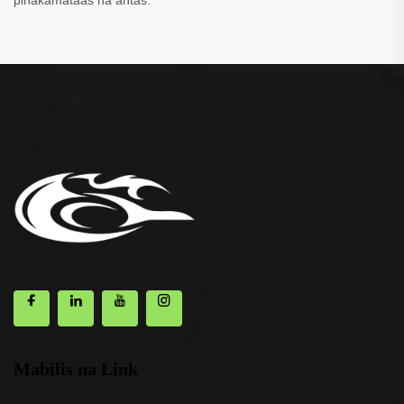
pinakamataas na antas.
Mabilis na Link