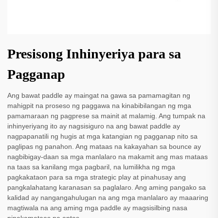
Presisong Inhinyeriya para sa
Pagganap
Ang bawat paddle ay maingat na gawa sa pamamagitan ng
mahigpit na proseso ng paggawa na kinabibilangan ng mga
pamamaraan ng pagprese sa mainit at malamig. Ang tumpak na
inhinyeriyang ito ay nagsisiguro na ang bawat paddle ay
nagpapanatili ng hugis at mga katangian ng pagganap nito sa
paglipas ng panahon. Ang mataas na kakayahan sa bounce ay
nagbibigay-daan sa mga manlalaro na makamit ang mas mataas
na taas sa kanilang mga pagbaril, na lumilikha ng mga
pagkakataon para sa mga strategic play at pinahusay ang
pangkalahatang karanasan sa paglalaro. Ang aming pangako sa
kalidad ay nangangahulugan na ang mga manlalaro ay maaaring
magtiwala na ang aming mga paddle ay magsisilbing nasa