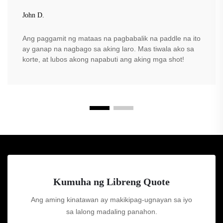
John D.
Ang paggamit ng mataas na pagbabalik na paddle na ito
ay ganap na nagbago sa aking laro. Mas tiwala ako sa
korte, at lubos akong napabuti ang aking mga shot!
Kumuha ng Libreng Quote
Ang aming kinatawan ay makikipag-ugnayan sa iyo
sa lalong madaling panahon.