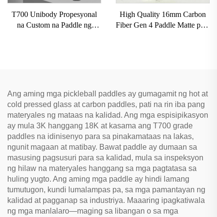
T700 Unibody Propesyonal
High Quality 16mm Carbon
na Custom na Paddle ng
Fiber Gen 4 Paddle Matte para
Pickleball 16mm Carbon Fiber
sa Pickleball Racket Matibay
Thermoformed Walang Gilid
na May Factory Direct Supply
na Honeycomb para sa
Pickleball Paddle
Libangan ng Matatanda
Ang aming mga pickleball paddles ay gumagamit ng hot at
cold pressed glass at carbon paddles, pati na rin iba pang
materyales ng mataas na kalidad. Ang mga espisipikasyon
ay mula 3K hanggang 18K at kasama ang T700 grade
paddles na idinisenyo para sa pinakamataas na lakas,
ngunit magaan at matibay. Bawat paddle ay dumaan sa
masusing pagsusuri para sa kalidad, mula sa inspeksyon
ng hilaw na materyales hanggang sa mga pagtatasa sa
huling yugto. Ang aming mga paddle ay hindi lamang
tumutugon, kundi lumalampas pa, sa mga pamantayan ng
kalidad at pagganap sa industriya. Maaaring ipagkatiwala
ng mga manlalaro—maging sa libangan o sa mga