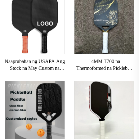
Naaprubahan ng USAPA Ang
14MM T700 na
Stock na May Custom na
Thermoformed na Pickleball
LOGO 16mm 3K GEN 2 3
Paddles Custom na Carbon
na Pickleball Paddle na may
Fiber na Pickleball Paddle na
Carbon Surface T700 Raw na
May Mahusay na Grit
Carbon Fiber na Pickleball
Naaprubahan ng USAPA ang
Paddles 2024
Pickleball Racket