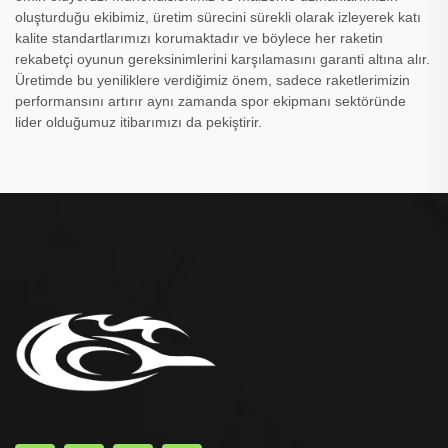
oluşturduğu ekibimiz, üretim sürecini sürekli olarak izleyerek katı
kalite standartlarımızı korumaktadır ve böylece her raketin
rekabetçi oyunun gereksinimlerini karşılamasını garanti altına alır.
Üretimde bu yeniliklere verdiğimiz önem, sadece raketlerimizin
performansını artırır aynı zamanda spor ekipmanı sektöründe
lider olduğumuz itibarımızı da pekiştirir.