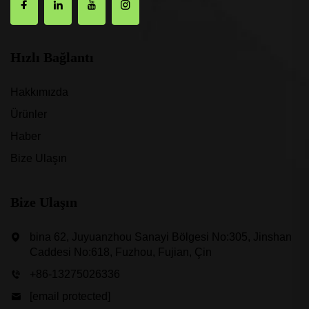
Hızlı Bağlantı
Hakkımızda
Ürünler
Haber
Bize Ulaşın
Bize Ulaşın
bina 62, Juyuanzhou Sanayi Bölgesi No:305, Jinshan
Caddesi No:618, Fuzhou, Fujian, Çin
+86-13275026336
[email protected]