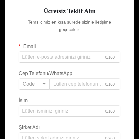
Ücretsiz Teklif Alın
Temsilcimiz en kısa sürede sizinle iletişime
geçecektir.
Email
0/100
Cep Telefonu/WhatsApp
Code
0/100
İsim
0/100
Şirket Adı
0/200