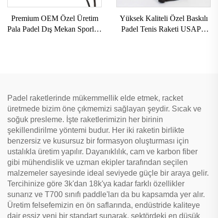
Premium OEM Özel Üretim
Yüksek Kaliteli Özel Baskılı
Pala Padel Dış Mekan Sporları
Padel Tenis Raketi USAPA
3k 12k 18k Profesyonel
Onaylı Paddleball Raketleri
Paddle Sahil Tenis Raketi
Padel raketlerinde mükemmellik elde etmek, racket
üretmede bizim öne çıkmemizi sağlayan şeydir. Sıcak ve
soğuk presleme. İşte raketlerimizin her birinin
şekillendirilme yöntemi budur. Her iki raketin birlikte
benzersiz ve kusursuz bir formasyon oluşturması için
ustalıkla üretim yapılır. Dayanıklılık, cam ve karbon fiber
gibi mühendislik ve uzman ekipler tarafından seçilen
malzemeler sayesinde ideal seviyede güçle bir araya gelir.
Tercihinize göre 3k'dan 18k'ya kadar farklı özellikler
sunarız ve T700 sınıfı paddle'ları da bu kapsamda yer alır.
Üretim felsefemizin en ön saflarında, endüstride kaliteye
dair eşsiz yeni bir standart sunarak, sektördeki en düşük