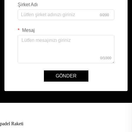
Şirket Adı
0/200
Mesaj
0/1000
GÖNDER
padel Raketi