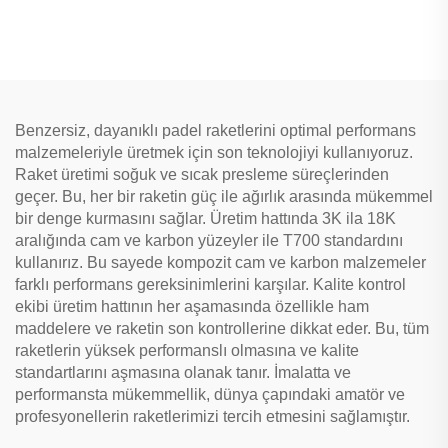
Özel Padel Raketi Padel
Padel Raketi EVA Kavrama
Raketi Padel Topu Raketi
ile Outdoor Sporları için
Padel Raketi
Benzersiz, dayanıklı padel raketlerini optimal performans
malzemeleriyle üretmek için son teknolojiyi kullanıyoruz.
Raket üretimi soğuk ve sıcak presleme süreçlerinden
geçer. Bu, her bir raketin güç ile ağırlık arasında mükemmel
bir denge kurmasını sağlar. Üretim hattında 3K ila 18K
aralığında cam ve karbon yüzeyler ile T700 standardını
kullanırız. Bu sayede kompozit cam ve karbon malzemeler
farklı performans gereksinimlerini karşılar. Kalite kontrol
ekibi üretim hattının her aşamasında özellikle ham
maddelere ve raketin son kontrollerine dikkat eder. Bu, tüm
raketlerin yüksek performanslı olmasına ve kalite
standartlarını aşmasına olanak tanır. İmalatta ve
performansta mükemmellik, dünya çapındaki amatör ve
profesyonellerin raketlerimizi tercih etmesini sağlamıştır.