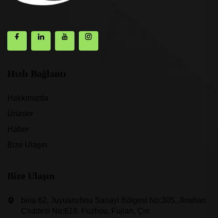
Hızlı Bağlantı
Hakkımızda
Ürünler
Haber
Bize Ulaşın
Bize Ulaşın
bina 62, Juyuanzhou Sanayi Bölgesi No:305, Jinshan
Caddesi No:618, Fuzhou, Fujian, Çin