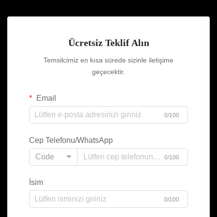
Ücretsiz Teklif Alın
Temsilcimiz en kısa sürede sizinle iletişime
geçecektir.
Email
0/100
Cep Telefonu/WhatsApp
Code
0/100
İsim
0/100