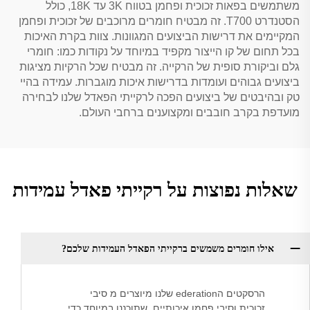
משתמשים בפאות זכוכית ופחמן בטווח 3K עד 18K, כולל
הסטנדרט T700. זה מבטיח חומרים מרוכבים של זכוכית ופחמן
המקיימים את דרישות הביצועים המגוונות. צוות בקרת האיכות
בכל תחום של קו הייצור מקפיד במיוחד על נקודות כמו: חומרי
גלם וביקורת סופית של הרקייה. זה מבטיח שכל הרקיות מציגות
ביצועים גבוהים ועומדות בדרישות איכות מוגברות. עמידה בהיי
טק ובהיבטים של ביצועים הפכה לרקייתי הפאדל שלנו לבחירה
מועדפת בקרב חובבים ומקצוענים ברחבי העולם.
שאלות נפוצות על רקייתי פאדל עמידות
אילו חומרים משמשים ברקייתי הפאדל העמידות שלכם?
הרסקטים הederation שלנו מיוצרים מ סיבי
זכוכית וסיבי פחמן איכותיים, שתוכננו במיוחד כדי