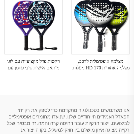
מצלמה אופטימלית לרכב,
רקטות פדל מקצועיות עם לוגו
מצלמה אחורית HD 170 מעלות,
מותאם אישית סיבי פחמן עם
מצלמה אופטימלית לרכב עם
אחיזת EVA לספורט באוויר
תצוגה של מסך חלוקה, מצלמה
הפתוח
אופטימלית לרכב עם תצוגה של
מסך חלוקה, מצלמה אופטימלית
לרכב עם תצוגה של מסך חלוקה
אנו משתמשים בטכנולוגיה מתקדמת כדי לספק את רקייתי
הפאדל העמידים הייחודיים שלנו, שנועדו מחומרים אופטימליים
לביצועים. ייצור הרקיות עובר דחיסה קרה וחמה. זה מבטיח שכל
רקייה מציגה איזון מושלם בין חוזק למשקל. בקו הייצור אנו