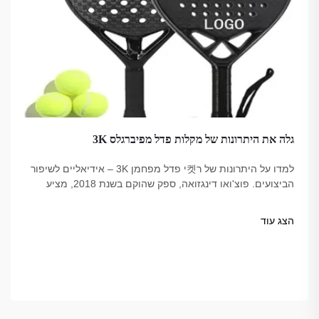
גלה את היתרונות של מקלות פדל מפיברגלס 3K
למדו על היתרונות של ר켓י פדל מפחמן 3K – אידיאליים לשיפור
הביצועים. פוצ'ואו דינגזואה, ספק שהוקם בשנת 2018, מציע
אפשרויות איכותיות, מהימנות אצל מקצועיים, עמידות בתקן
USAPA.
הצג עוד