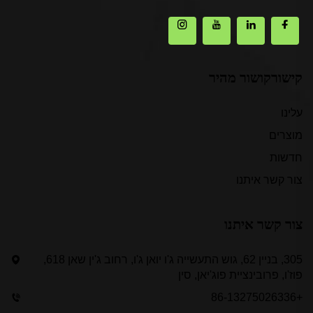
קישורקושור מהיר
עלינו
מוצרים
חדשות
צור קשר איתנו
צור קשר איתנו
305, בניין 62, גוש התעשייה ג'ו יואן ג'ו, רחוב ג'ין שאן 618,
פוז'ו, פרובינציית פוג'יאן, סין
+86-13275026336